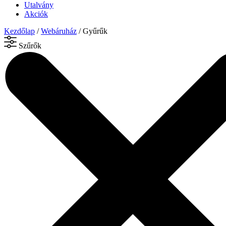
Utalvány
Akciók
Kezdőlap
/
Webáruház
/ Gyűrűk
Szűrők