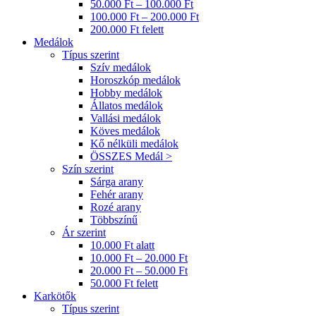
50.000 Ft – 100.000 Ft
100.000 Ft – 200.000 Ft
200.000 Ft felett
Medálok
Típus szerint
Szív medálok
Horoszkóp medálok
Hobby medálok
Állatos medálok
Vallási medálok
Köves medálok
Kő nélküli medálok
ÖSSZES Medál >
Szín szerint
Sárga arany
Fehér arany
Rozé arany
Többszínű
Ár szerint
10.000 Ft alatt
10.000 Ft – 20.000 Ft
20.000 Ft – 50.000 Ft
50.000 Ft felett
Karkötők
Típus szerint