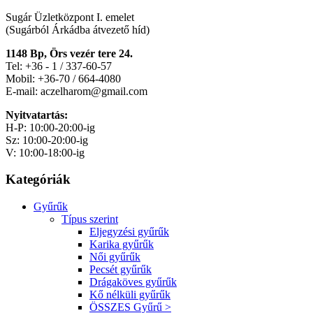
Sugár Üzletközpont I. emelet
(Sugárból Árkádba átvezető híd)
1148 Bp, Örs vezér tere 24.
Tel: +36 - 1 / 337-60-57
Mobil: +36-70 / 664-4080
E-mail: aczelharom@gmail.com
Nyitvatartás:
H-P: 10:00-20:00-ig
Sz: 10:00-20:00-ig
V: 10:00-18:00-ig
Kategóriák
Gyűrűk
Típus szerint
Eljegyzési gyűrűk
Karika gyűrűk
Női gyűrűk
Pecsét gyűrűk
Drágaköves gyűrűk
Kő nélküli gyűrűk
ÖSSZES Gyűrű >