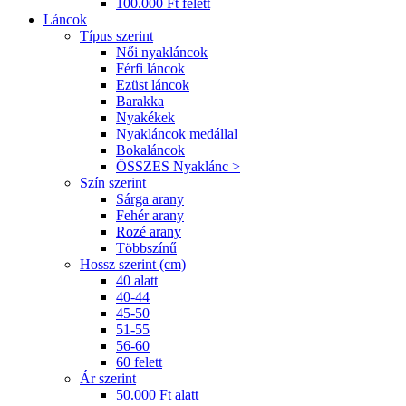
100.000 Ft felett
Láncok
Típus szerint
Női nyakláncok
Férfi láncok
Ezüst láncok
Barakka
Nyakékek
Nyakláncok medállal
Bokaláncok
ÖSSZES Nyaklánc >
Szín szerint
Sárga arany
Fehér arany
Rozé arany
Többszínű
Hossz szerint (cm)
40 alatt
40-44
45-50
51-55
56-60
60 felett
Ár szerint
50.000 Ft alatt