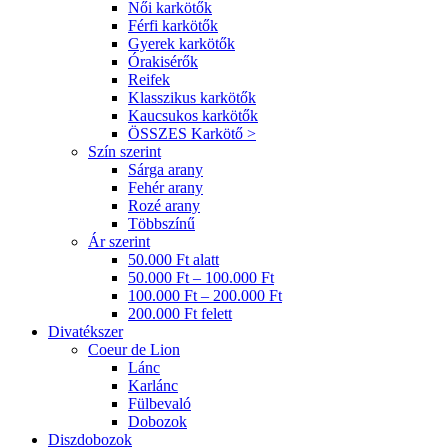
Női karkötők
Férfi karkötők
Gyerek karkötők
Órakisérők
Reifek
Klasszikus karkötők
Kaucsukos karkötők
ÖSSZES Karkötő >
Szín szerint
Sárga arany
Fehér arany
Rozé arany
Többszínű
Ár szerint
50.000 Ft alatt
50.000 Ft – 100.000 Ft
100.000 Ft – 200.000 Ft
200.000 Ft felett
Divatékszer
Coeur de Lion
Lánc
Karlánc
Fülbevaló
Dobozok
Diszdobozok