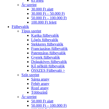
65 felett
Ár szerint
30.000 Ft alatt
30.000 Ft – 50.000 Ft
50.000 Ft – 100.000 Ft
100.000 Ft felett
Fülbevalók
Típus szerint
Karika fülbevalók
Lógós fülbevalók
Stekkeres fülbevalók
Franciazáras fülbevalók
Patentzáras fülbevalók
Gyerek fülbevalók
Drágaköves fülbevalók
Kő nélküli fülbevalók
ÖSSZES Fülbevaló >
Szín szerint
Sárga arany
Fehér arany
Rozé arany
Többszínű
Ár szerint
50.000 Ft alatt
50.000 Ft – 100.000 Ft