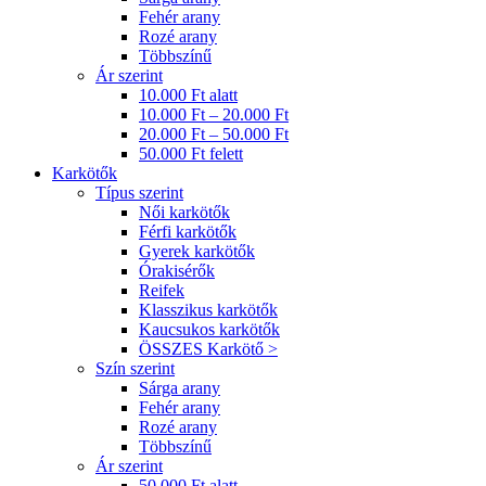
Fehér arany
Rozé arany
Többszínű
Ár szerint
10.000 Ft alatt
10.000 Ft – 20.000 Ft
20.000 Ft – 50.000 Ft
50.000 Ft felett
Karkötők
Típus szerint
Női karkötők
Férfi karkötők
Gyerek karkötők
Órakisérők
Reifek
Klasszikus karkötők
Kaucsukos karkötők
ÖSSZES Karkötő >
Szín szerint
Sárga arany
Fehér arany
Rozé arany
Többszínű
Ár szerint
50.000 Ft alatt