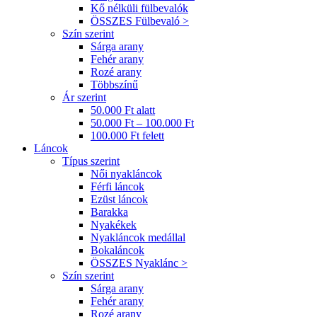
Kő nélküli fülbevalók
ÖSSZES Fülbevaló >
Szín szerint
Sárga arany
Fehér arany
Rozé arany
Többszínű
Ár szerint
50.000 Ft alatt
50.000 Ft – 100.000 Ft
100.000 Ft felett
Láncok
Típus szerint
Női nyakláncok
Férfi láncok
Ezüst láncok
Barakka
Nyakékek
Nyakláncok medállal
Bokaláncok
ÖSSZES Nyaklánc >
Szín szerint
Sárga arany
Fehér arany
Rozé arany