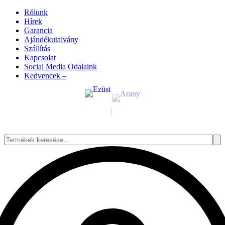
Rólunk
Hírek
Garancia
Ajándékutalvány
Szállítás
Kapcsolat
Social Media Odalaink
Kedvencek –
Keresés
a
következőre: