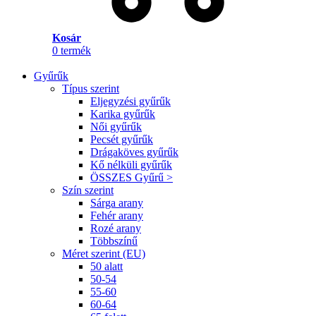
Kosár
0
termék
Gyűrűk
Típus szerint
Eljegyzési gyűrűk
Karika gyűrűk
Női gyűrűk
Pecsét gyűrűk
Drágaköves gyűrűk
Kő nélküli gyűrűk
ÖSSZES Gyűrű >
Szín szerint
Sárga arany
Fehér arany
Rozé arany
Többszínű
Méret szerint (EU)
50 alatt
50-54
55-60
60-64