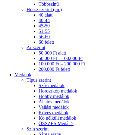
Többszínű
Hossz szerint (cm)
40 alatt
40-44
45-50
51-55
56-60
60 felett
Ár szerint
50.000 Ft alatt
50.000 Ft – 100.000 Ft
100.000 Ft – 200.000 Ft
200.000 Ft felett
Medálok
Típus szerint
Szív medálok
Horoszkóp medálok
Hobby medálok
Állatos medálok
Vallási medálok
Köves medálok
Kő nélküli medálok
ÖSSZES Medál >
Szín szerint
Sárga arany