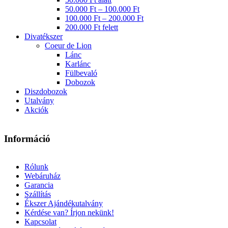
50.000 Ft – 100.000 Ft
100.000 Ft – 200.000 Ft
200.000 Ft felett
Divatékszer
Coeur de Lion
Lánc
Karlánc
Fülbevaló
Dobozok
Diszdobozok
Utalvány
Akciók
Információ
Rólunk
Webáruház
Garancia
Szállítás
Ékszer Ajándékutalvány
Kérdése van? Írjon nekünk!
Kapcsolat