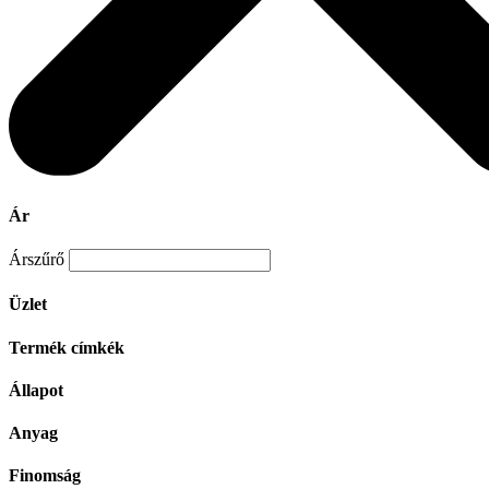
Ár
Árszűrő
Üzlet
Termék címkék
Állapot
Anyag
Finomság