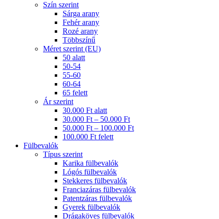
Szín szerint
Sárga arany
Fehér arany
Rozé arany
Többszínű
Méret szerint (EU)
50 alatt
50-54
55-60
60-64
65 felett
Ár szerint
30.000 Ft alatt
30.000 Ft – 50.000 Ft
50.000 Ft – 100.000 Ft
100.000 Ft felett
Fülbevalók
Típus szerint
Karika fülbevalók
Lógós fülbevalók
Stekkeres fülbevalók
Franciazáras fülbevalók
Patentzáras fülbevalók
Gyerek fülbevalók
Drágaköves fülbevalók