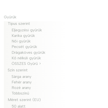
Gyűrűk
Típus szerint
Eljegyzési gyűrűk
Karika gyűrűk
Női gyűrűk
Pecsét gyűrűk
Drágaköves gyűrűk
Kő nélküli gyűrűk
ÖSSZES Gyűrű >
Szín szerint
Sárga arany
Fehér arany
Rozé arany
Többszínű
Méret szerint (EU)
50 alatt