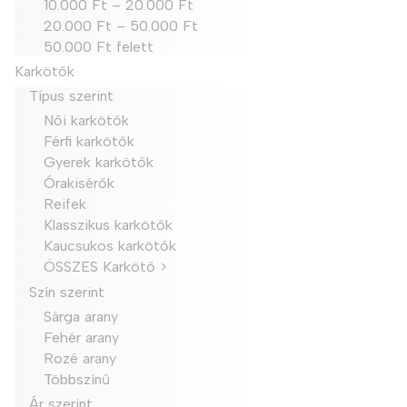
10.000 Ft – 20.000 Ft
20.000 Ft – 50.000 Ft
50.000 Ft felett
Karkötők
Típus szerint
Női karkötők
Férfi karkötők
Gyerek karkötők
Órakisérők
Reifek
Klasszikus karkötők
Kaucsukos karkötők
ÖSSZES Karkötő >
Szín szerint
Sárga arany
Fehér arany
Rozé arany
Többszínű
Ár szerint