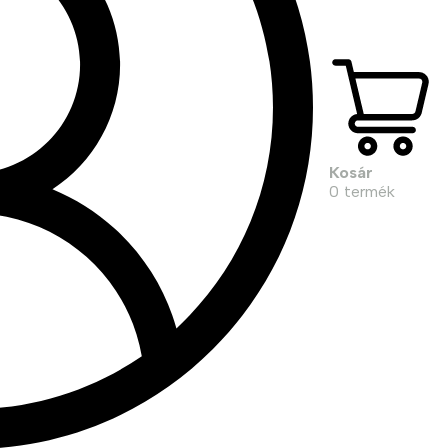
Kosár
0
termék