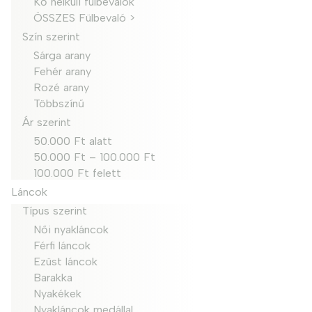
Kő nélküli fülbevalók
ÖSSZES Fülbevaló >
Szín szerint
Sárga arany
Fehér arany
Rozé arany
Többszínű
Ár szerint
50.000 Ft alatt
50.000 Ft – 100.000 Ft
100.000 Ft felett
Láncok
Típus szerint
Női nyakláncok
Férfi láncok
Ezüst láncok
Barakka
Nyakékek
Nyakláncok medállal