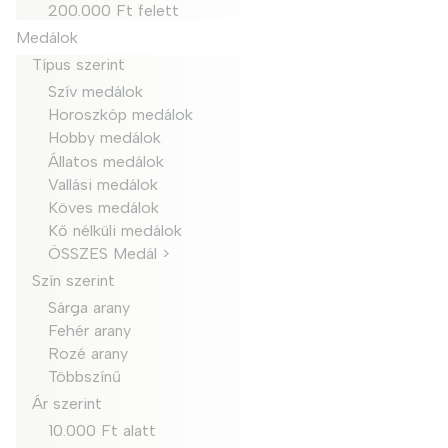
200.000 Ft felett
Medálok
Típus szerint
Szív medálok
Horoszkóp medálok
Hobby medálok
Állatos medálok
Vallási medálok
Köves medálok
Kő nélküli medálok
ÖSSZES Medál >
Szín szerint
Sárga arany
Fehér arany
Rozé arany
Többszínű
Ár szerint
10.000 Ft alatt