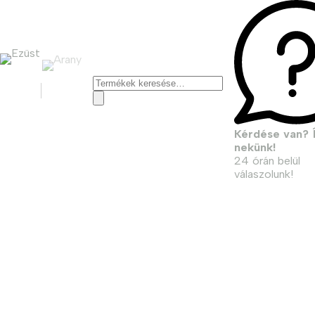
Keresés
a
következőre:
Kérdése van? Í
nekünk!
24 órán belül
válaszolunk!