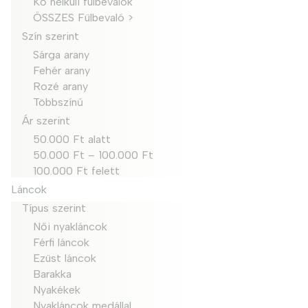
Kő nélküli fülbevalók
ÖSSZES Fülbevaló >
Szín szerint
Sárga arany
Fehér arany
Rozé arany
Többszínű
Ár szerint
50.000 Ft alatt
50.000 Ft – 100.000 Ft
100.000 Ft felett
Láncok
Típus szerint
Női nyakláncok
Férfi láncok
Ezüst láncok
Barakka
Nyakékek
Nyakláncok medállal