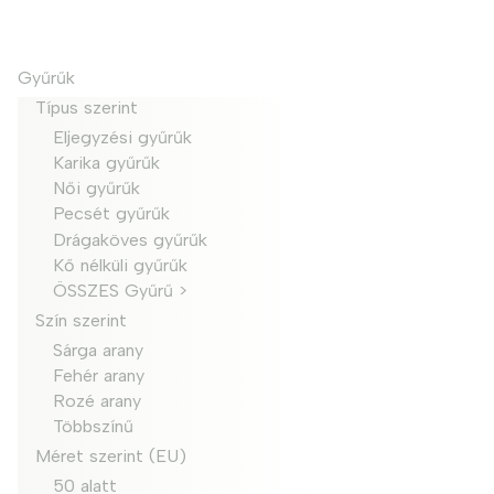
Gyűrűk
Típus szerint
Eljegyzési gyűrűk
Karika gyűrűk
Női gyűrűk
Pecsét gyűrűk
Drágaköves gyűrűk
Kő nélküli gyűrűk
ÖSSZES Gyűrű >
Szín szerint
Sárga arany
Fehér arany
Rozé arany
Többszínű
Méret szerint (EU)
50 alatt