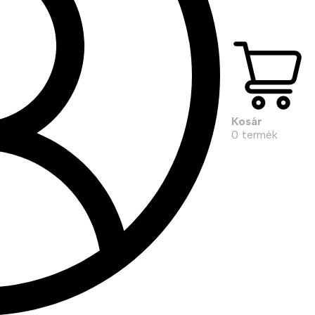
Kosár
0
termék