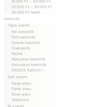
10.000 Ft – 20.000 Ft
20.000 Ft – 50.000 Ft
50.000 Ft felett
Karkötők
Típus szerint
Női karkötők
Férfi karkötők
Gyerek karkötők
Órakisérők
Reifek
Klasszikus karkötők
Kaucsukos karkötők
ÖSSZES Karkötő >
Szín szerint
Sárga arany
Fehér arany
Rozé arany
Többszínű
Ár szerint