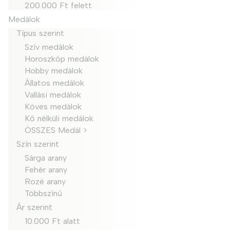
200.000 Ft felett
Medálok
Típus szerint
Szív medálok
Horoszkóp medálok
Hobby medálok
Állatos medálok
Vallási medálok
Köves medálok
Kő nélküli medálok
ÖSSZES Medál >
Szín szerint
Sárga arany
Fehér arany
Rozé arany
Többszínű
Ár szerint
10.000 Ft alatt