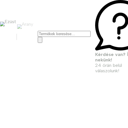
Keresés
a
következőre:
Kérdése van? Í
nekünk!
24 órán belül
válaszolunk!