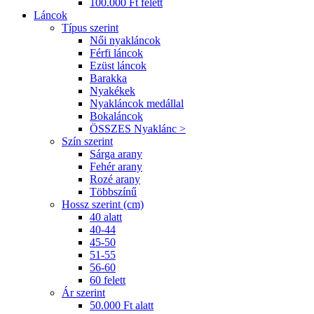
100.000 Ft felett
Láncok
Típus szerint
Női nyakláncok
Férfi láncok
Ezüst láncok
Barakka
Nyakékek
Nyakláncok medállal
Bokaláncok
ÖSSZES Nyaklánc >
Szín szerint
Sárga arany
Fehér arany
Rozé arany
Többszínű
Hossz szerint (cm)
40 alatt
40-44
45-50
51-55
56-60
60 felett
Ár szerint
50.000 Ft alatt