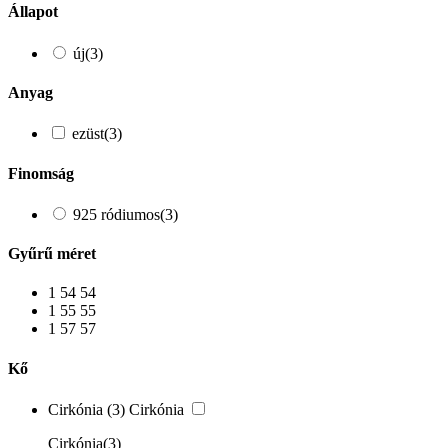
Állapot
új
(3)
Anyag
ezüst
(3)
Finomság
925 ródiumos
(3)
Gyűrű méret
1
54
54
1
55
55
1
57
57
Kő
Cirkónia
(3)
Cirkónia
Cirkónia
(3)