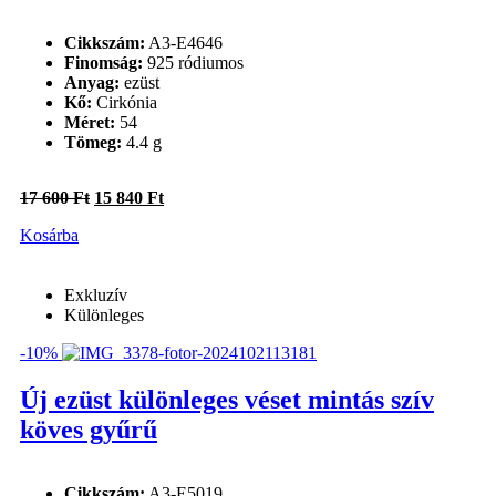
1
54
54
Cikkszám:
A3-E4646
1
55
55
Finomság:
925 ródiumos
1
57
57
Anyag:
ezüst
Kő:
Cirkónia
Kő
Méret:
54
Tömeg:
4.4 g
Cirkónia
(3)
Cirkónia
Cirkónia
(3)
Original
Current
17 600
Ft
15 840
Ft
price
price
Kosárba
was:
is:
17
15
600 Ft.
840 Ft.
Exkluzív
Különleges
-10%
Új ezüst különleges véset mintás szív
köves gyűrű
Cikkszám:
A3-E5019