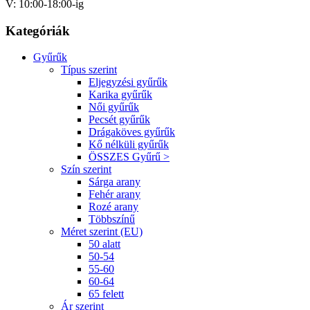
V: 10:00-18:00-ig
Kategóriák
Gyűrűk
Típus szerint
Eljegyzési gyűrűk
Karika gyűrűk
Női gyűrűk
Pecsét gyűrűk
Drágaköves gyűrűk
Kő nélküli gyűrűk
ÖSSZES Gyűrű >
Szín szerint
Sárga arany
Fehér arany
Rozé arany
Többszínű
Méret szerint (EU)
50 alatt
50-54
55-60
60-64
65 felett
Ár szerint