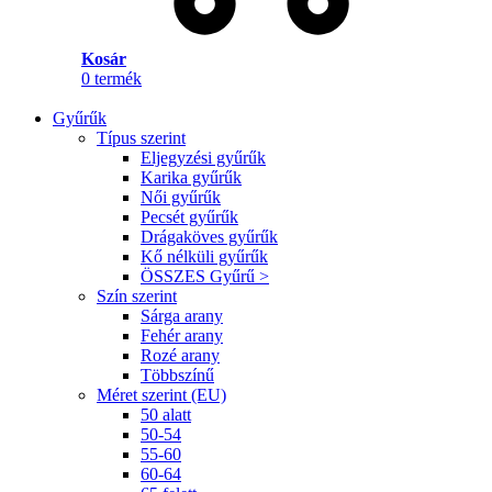
Kosár
0
termék
Gyűrűk
Típus szerint
Eljegyzési gyűrűk
Karika gyűrűk
Női gyűrűk
Pecsét gyűrűk
Drágaköves gyűrűk
Kő nélküli gyűrűk
ÖSSZES Gyűrű >
Szín szerint
Sárga arany
Fehér arany
Rozé arany
Többszínű
Méret szerint (EU)
50 alatt
50-54
55-60
60-64