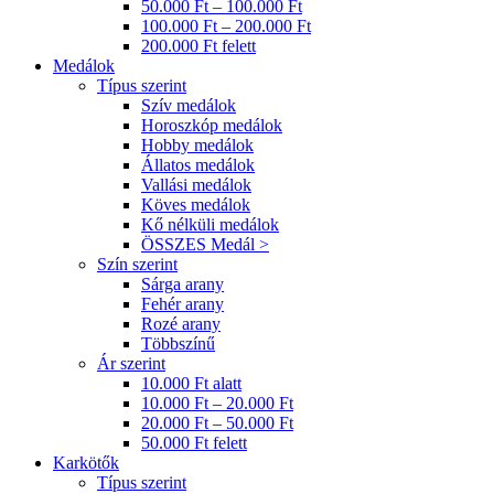
50.000 Ft – 100.000 Ft
100.000 Ft – 200.000 Ft
200.000 Ft felett
Medálok
Típus szerint
Szív medálok
Horoszkóp medálok
Hobby medálok
Állatos medálok
Vallási medálok
Köves medálok
Kő nélküli medálok
ÖSSZES Medál >
Szín szerint
Sárga arany
Fehér arany
Rozé arany
Többszínű
Ár szerint
10.000 Ft alatt
10.000 Ft – 20.000 Ft
20.000 Ft – 50.000 Ft
50.000 Ft felett
Karkötők
Típus szerint