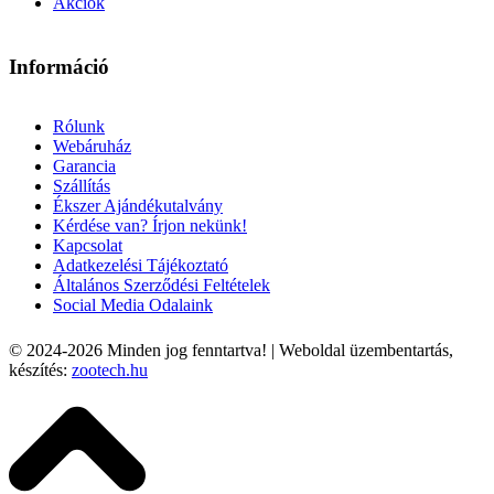
Akciók
Információ
Rólunk
Webáruház
Garancia
Szállítás
Ékszer Ajándékutalvány
Kérdése van? Írjon nekünk!
Kapcsolat
Adatkezelési Tájékoztató
Általános Szerződési Feltételek
Social Media Odalaink
© 2024-2026
Minden jog fenntartva! | Weboldal üzembentartás,
készítés:
zootech.hu