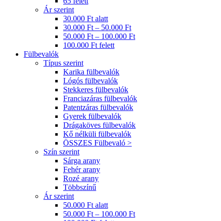
65 felett
Ár szerint
30.000 Ft alatt
30.000 Ft – 50.000 Ft
50.000 Ft – 100.000 Ft
100.000 Ft felett
Fülbevalók
Típus szerint
Karika fülbevalók
Lógós fülbevalók
Stekkeres fülbevalók
Franciazáras fülbevalók
Patentzáras fülbevalók
Gyerek fülbevalók
Drágaköves fülbevalók
Kő nélküli fülbevalók
ÖSSZES Fülbevaló >
Szín szerint
Sárga arany
Fehér arany
Rozé arany
Többszínű
Ár szerint
50.000 Ft alatt
50.000 Ft – 100.000 Ft