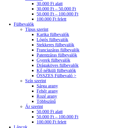
30.000 Ft alatt
30.000 Ft – 50.000 Ft
50.000 Ft – 100.000 Ft
100.000 Ft felett
Fülbevalók
Típus szerint
Karika fülbevalók
Lógós fülbevalók
Stekkeres fülbevalók
Franciazáras fülbevalók
Patentzáras fülbevalók
Gyerek fülbevalók
Drágaköves fülbevalók
Kő nélküli fülbevalók
ÖSSZES Fülbevaló >
Szín szerint
Sárga arany
Fehér arany
Rozé arany
Többszínű
Ár szerint
50.000 Ft alatt
50.000 Ft – 100.000 Ft
100.000 Ft felett
Láncok