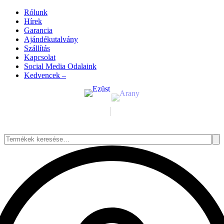
Rólunk
Hírek
Garancia
Ajándékutalvány
Szállítás
Kapcsolat
Social Media Odalaink
Kedvencek –
Keresés
a
következőre: