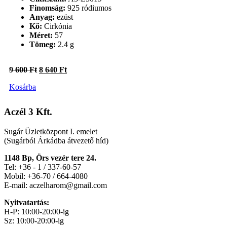
Finomság:
925 ródiumos
Anyag:
ezüst
Kő:
Cirkónia
Méret:
57
Tömeg:
2.4 g
Original
Current
9 600
Ft
8 640
Ft
price
price
Kosárba
was:
is:
9
8
600 Ft.
640 Ft.
Aczél 3 Kft.
Sugár Üzletközpont I. emelet
(Sugárból Árkádba átvezető híd)
1148 Bp, Örs vezér tere 24.
Tel: +36 - 1 / 337-60-57
Mobil: +36-70 / 664-4080
E-mail: aczelharom@gmail.com
Nyitvatartás:
H-P: 10:00-20:00-ig
Sz: 10:00-20:00-ig