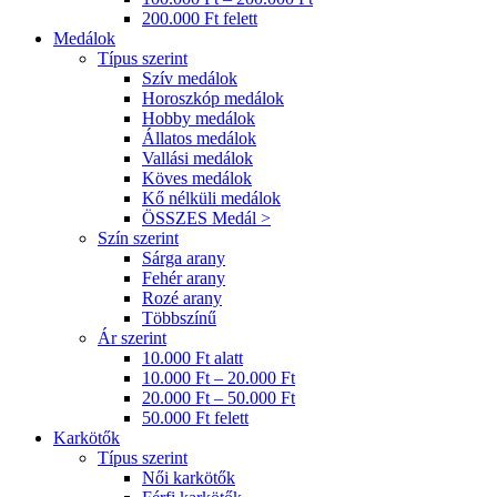
200.000 Ft felett
Medálok
Típus szerint
Szív medálok
Horoszkóp medálok
Hobby medálok
Állatos medálok
Vallási medálok
Köves medálok
Kő nélküli medálok
ÖSSZES Medál >
Szín szerint
Sárga arany
Fehér arany
Rozé arany
Többszínű
Ár szerint
10.000 Ft alatt
10.000 Ft – 20.000 Ft
20.000 Ft – 50.000 Ft
50.000 Ft felett
Karkötők
Típus szerint
Női karkötők