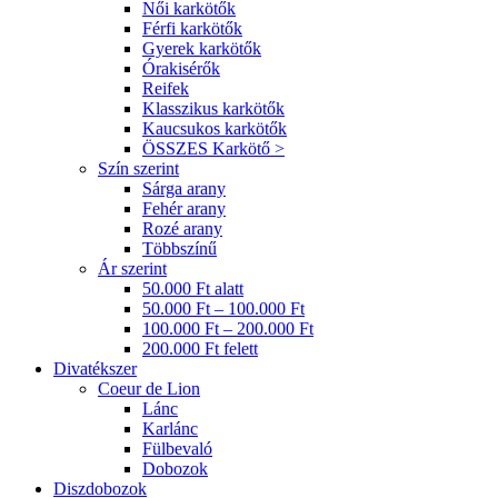
Női karkötők
Férfi karkötők
Gyerek karkötők
Órakisérők
Reifek
Klasszikus karkötők
Kaucsukos karkötők
ÖSSZES Karkötő >
Szín szerint
Sárga arany
Fehér arany
Rozé arany
Többszínű
Ár szerint
50.000 Ft alatt
50.000 Ft – 100.000 Ft
100.000 Ft – 200.000 Ft
200.000 Ft felett
Divatékszer
Coeur de Lion
Lánc
Karlánc
Fülbevaló
Dobozok
Diszdobozok