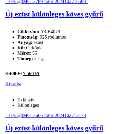
-10%
Üzlet
Új ezüst különleges köves gyűrű
Aczél 3 Kft.
(3)
Termék címkék
Cikkszám:
A3-E4079
Finomság:
925 ródiumos
Exkluzív
(3)
Anyag:
ezüst
Különleges
(3)
Kő:
Cirkónia
Méret:
55
Állapot
Tömeg:
2.1 g
új
(3)
Original
Current
8 400
Ft
7 560
Ft
price
price
Anyag
Kosárba
was:
is:
8
7
ezüst
(3)
400 Ft.
560 Ft.
Exkluzív
Finomság
Különleges
-10%
925 ródiumos
(3)
Új ezüst különleges köves gyűrű
Gyűrű méret