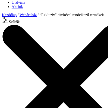
Utalvány
Akciók
Kezdőlap
/
Webáruház
/ “Exkluzív” címkével rendelkező termékek
Szűrők