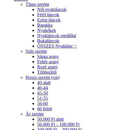
Típus szerint
Női nyakláncok
Férfi láncok
Ezüst láncok
Barakka
Nyakékek
Nyakláncok medállal
Bokaláncok
ÖSSZES Nyaklánc >
Szín szerint
Sárga arany
Fehér arany
Rozé arany
Többszínű
Hossz szerint (cm)
40 alatt
40-44
45-50
51-55
56-60
60 felett
Ár szerint
50.000 Ft alatt
50.000 Ft – 100.000 Ft
100.000 Ft – 200.000 Ft