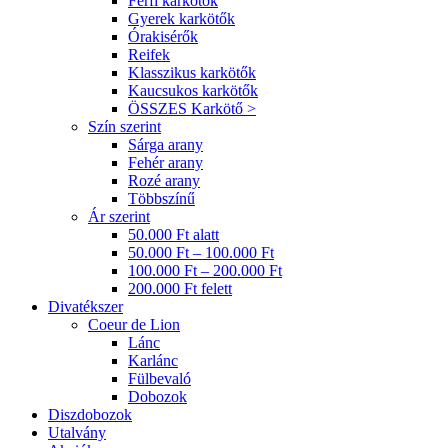
Férfi karkötők
Gyerek karkötők
Órakisérők
Reifek
Klasszikus karkötők
Kaucsukos karkötők
ÖSSZES Karkötő >
Szín szerint
Sárga arany
Fehér arany
Rozé arany
Többszínű
Ár szerint
50.000 Ft alatt
50.000 Ft – 100.000 Ft
100.000 Ft – 200.000 Ft
200.000 Ft felett
Divatékszer
Coeur de Lion
Lánc
Karlánc
Fülbevaló
Dobozok
Diszdobozok
Utalvány