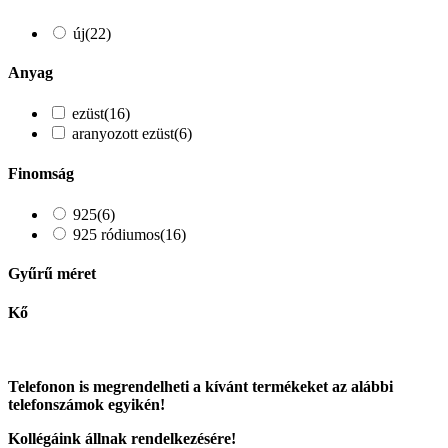
új
(22)
Anyag
ezüst
(16)
aranyozott ezüst
(6)
Finomság
925
(6)
925 ródiumos
(16)
Gyűrű méret
Kő
Telefonon is megrendelheti a kívánt termékeket az alábbi
telefonszámok egyikén!
Kollégáink állnak rendelkezésére!