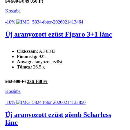
Original
Current
54 500
Ft
49 050
Ft
price
price
Kosárba
was:
is:
54
49
500 Ft.
050 Ft.
-10%
Új aranyozott ezüst Figaro 3+1 lánc
Cikkszám:
A3-8343
Finomság:
925
Anyag:
aranyozott ezüst
Tömeg:
26.5 g
Original
Current
262 400
Ft
236 160
Ft
price
price
Kosárba
was:
is:
262
236
400 Ft.
160 Ft.
-10%
Új aranyozott ezüst gömb Scharless
lánc