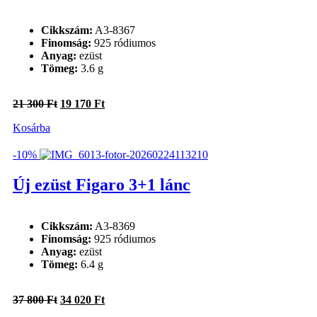
Cikkszám:
A3-8367
Finomság:
925 ródiumos
Anyag:
ezüst
Tömeg:
3.6 g
Original
Current
21 300
Ft
19 170
Ft
price
price
Kosárba
was:
is:
21
19
300 Ft.
170 Ft.
-10%
Új ezüst Figaro 3+1 lánc
Cikkszám:
A3-8369
Finomság:
925 ródiumos
Anyag:
ezüst
Tömeg:
6.4 g
Original
Current
37 800
Ft
34 020
Ft
price
price