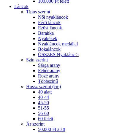
100.000 Ft felett
Láncok
Típus szerint
Női nyakláncok
Férfi láncok
Ezüst láncok
Barakka
Nyakékek
Nyakláncok medállal
Bokaláncok
ÖSSZES Nyaklánc >
Szín szerint
Sárga arany
Fehér arany
Rozé arany
Többszínű
Hossz szerint (cm)
40 alatt
40-44
45-50
51-55
56-60
60 felett
Ár szerint
50.000 Ft alatt