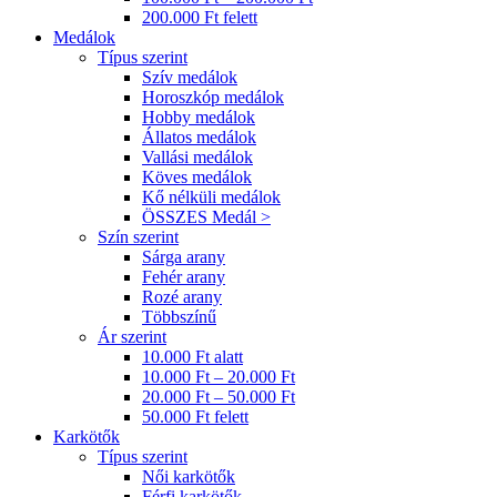
200.000 Ft felett
Medálok
Típus szerint
Szív medálok
Horoszkóp medálok
Hobby medálok
Állatos medálok
Vallási medálok
Köves medálok
Kő nélküli medálok
ÖSSZES Medál >
Szín szerint
Sárga arany
Fehér arany
Rozé arany
Többszínű
Ár szerint
10.000 Ft alatt
10.000 Ft – 20.000 Ft
20.000 Ft – 50.000 Ft
50.000 Ft felett
Karkötők
Típus szerint
Női karkötők
Férfi karkötők