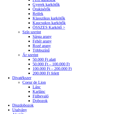
Gyerek karkötők
Órakisérők
Reifek
Klasszikus karkötők
Kaucsukos karkötők
ÖSSZES Karkötő >
Szín szerint
Sárga arany
Fehér arany
Rozé arany
Többszínű
Ár szerint
50.000 Ft alatt
50.000 Ft – 100.000 Ft
100.000 Ft – 200.000 Ft
200.000 Ft felett
Divatékszer
Coeur de Lion
Lánc
Karlánc
Fülbevaló
Dobozok
Diszdobozok
Utalvány