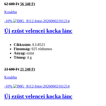
Mutatós
(1)
Original
Current
62 600
Ft
56 340
Ft
price
price
Állapot
Kosárba
was:
is:
62
56
új
(22)
600 Ft.
340 Ft.
-10%
Anyag
Új ezüst velencei kocka lánc
ezüst
(16)
aranyozott ezüst
(6)
Cikkszám:
A3-8521
Finomság:
925 ródiumos
Finomság
Anyag:
ezüst
Tömeg:
4 g
925
(6)
925 ródiumos
(16)
Original
Current
23 600
Ft
21 240
Ft
price
price
Gyűrű méret
Kosárba
was:
is:
23
21
Kő
600 Ft.
240 Ft.
-10%
Új ezüst velencei kocka lánc