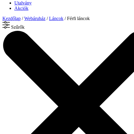
Utalvány
Akciók
Kezdőlap
/
Webáruház
/
Láncok
/ Férfi láncok
Szűrők