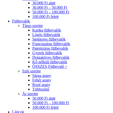
30.000 Ft alatt
30.000 Ft – 50.000 Ft
50.000 Ft – 100.000 Ft
100.000 Ft felett
Fülbevalók
Típus szerint
Karika fülbevalók
Lógós fülbevalók
Stekkeres fülbevalók
Franciazáras fülbevalók
Patentzáras fülbevalók
Gyerek fülbevalók
Drágaköves fülbevalók
Kő nélküli fülbevalók
ÖSSZES Fülbevaló >
Szín szerint
Sárga arany
Fehér arany
Rozé arany
Többszínű
Ár szerint
50.000 Ft alatt
50.000 Ft – 100.000 Ft
100.000 Ft felett
Láncok