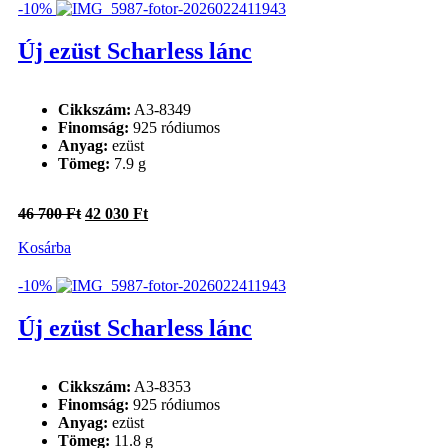
200 Ft.
880 Ft.
-10%
Új ezüst Scharless lánc
Cikkszám:
A3-8349
Finomság:
925 ródiumos
Anyag:
ezüst
Tömeg:
7.9 g
Original
Current
46 700
Ft
42 030
Ft
price
price
Kosárba
was:
is:
46
42
700 Ft.
030 Ft.
-10%
Új ezüst Scharless lánc
Cikkszám:
A3-8353
Finomság:
925 ródiumos
Anyag:
ezüst
Tömeg:
11.8 g