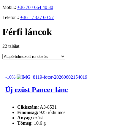
Mobil.:
+36 70 / 664 40 80
Telefon.:
+36 1 / 337 60 57
Férfi láncok
22 találat
Ár
-10%
Árszűrő
Új ezüst Pancer lánc
Üzlet
Cikkszám:
A3-8531
Aczél 3 Kft.
(22)
Finomság:
925 ródiumos
Anyag:
ezüst
Termék címkék
Tömeg:
10.6 g