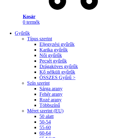
Kosár
0
termék
Gyűrűk
Típus szerint
Eljegyzési gyűrűk
Karika gyűrűk
Női gyűrűk
Pecsét gyűrűk
Drágaköves gyűrűk
Kő nélküli gyűrűk
ÖSSZES Gyűrű >
Szín szerint
Sárga arany
Fehér arany
Rozé arany
Többszínű
Méret szerint (EU)
50 alatt
50-54
55-60
60-64