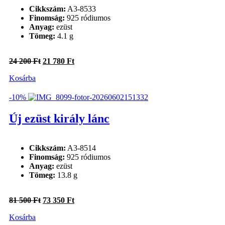
Cikkszám:
A3-8533
Finomság:
925 ródiumos
Anyag:
ezüst
Tömeg:
4.1 g
Original
Current
24 200
Ft
21 780
Ft
price
price
Kosárba
was:
is:
24
21
200 Ft.
780 Ft.
-10%
Új ezüst király lánc
Cikkszám:
A3-8514
Finomság:
925 ródiumos
Anyag:
ezüst
Tömeg:
13.8 g
Original
Current
81 500
Ft
73 350
Ft
price
price
Kosárba
was:
is: