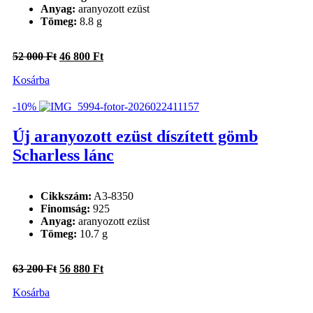
Anyag:
aranyozott ezüst
Tömeg:
8.8 g
Original
Current
52 000
Ft
46 800
Ft
price
price
Kosárba
was:
is:
52
46
000 Ft.
800 Ft.
-10%
Új aranyozott ezüst díszített gömb
Scharless lánc
Cikkszám:
A3-8350
Finomság:
925
Anyag:
aranyozott ezüst
Tömeg:
10.7 g
Original
Current
63 200
Ft
56 880
Ft
price
price
Kosárba
was:
is:
63
56