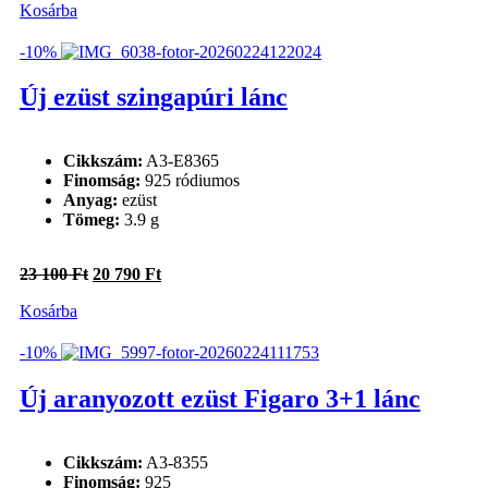
Kosárba
was:
is:
37
34
800 Ft.
020 Ft.
-10%
Új ezüst szingapúri lánc
Cikkszám:
A3-E8365
Finomság:
925 ródiumos
Anyag:
ezüst
Tömeg:
3.9 g
Original
Current
23 100
Ft
20 790
Ft
price
price
Kosárba
was:
is:
23
20
100 Ft.
790 Ft.
-10%
Új aranyozott ezüst Figaro 3+1 lánc
Cikkszám:
A3-8355
Finomság:
925