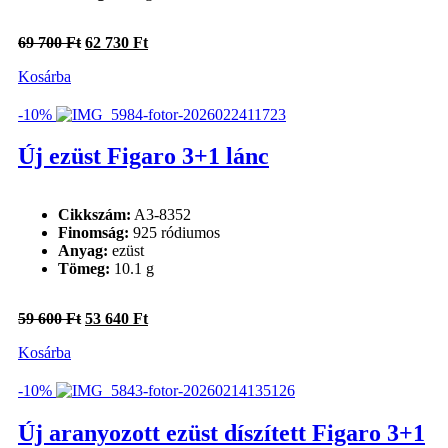
Original
Current
69 700
Ft
62 730
Ft
price
price
Kosárba
was:
is:
69
62
700 Ft.
730 Ft.
-10%
Új ezüst Figaro 3+1 lánc
Cikkszám:
A3-8352
Finomság:
925 ródiumos
Anyag:
ezüst
Tömeg:
10.1 g
Original
Current
59 600
Ft
53 640
Ft
price
price
Kosárba
was:
is:
59
53
600 Ft.
640 Ft.
-10%
Új aranyozott ezüst díszített Figaro 3+1