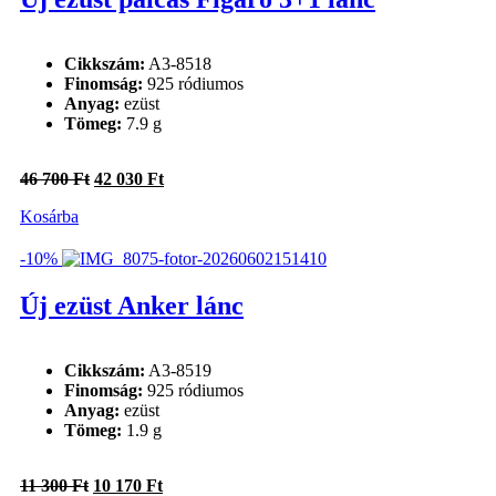
Cikkszám:
A3-8518
Finomság:
925 ródiumos
Anyag:
ezüst
Tömeg:
7.9 g
Original
Current
46 700
Ft
42 030
Ft
price
price
Kosárba
was:
is:
46
42
700 Ft.
030 Ft.
-10%
Új ezüst Anker lánc
Cikkszám:
A3-8519
Finomság:
925 ródiumos
Anyag:
ezüst
Tömeg:
1.9 g
Original
Current
11 300
Ft
10 170
Ft