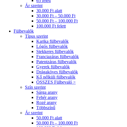
65 felett
Ár szerint
30.000 Ft alatt
30.000 Ft – 50.000 Ft
50.000 Ft – 100.000 Ft
100.000 Ft felett
Fülbevalók
Típus szerint
Karika fülbevalók
Lógós fülbevalók
Stekkeres fülbevalók
Franciazáras fülbevalók
Patentzáras fülbevalók
Gyerek fülbevalók
Drágaköves fülbevalók
Kő nélküli fülbevalók
ÖSSZES Fülbevaló >
Szín szerint
Sárga arany
Fehér arany
Rozé arany
Többszínű
Ár szerint
50.000 Ft alatt
50.000 Ft – 100.000 Ft