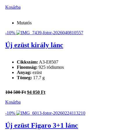
price
price
Kosárba
was:
is:
11
10
300 Ft.
170 Ft.
Mutatós
-10%
Új ezüst király lánc
Cikkszám:
A3-E8507
Finomság:
925 ródiumos
Anyag:
ezüst
Tömeg:
17.7 g
Original
Current
104 500
Ft
94 050
Ft
price
price
Kosárba
was:
is:
104
94
500 Ft.
050 Ft.
-10%
Új ezüst Figaro 3+1 lánc