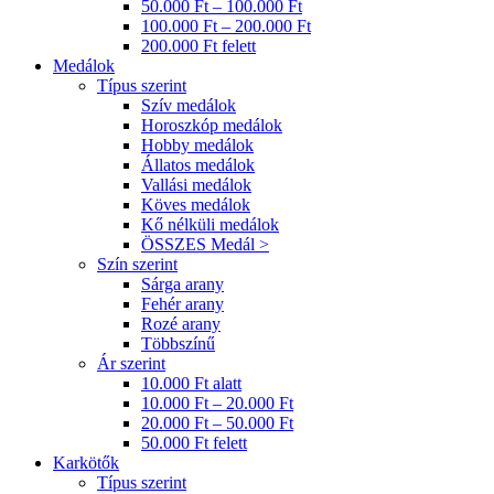
50.000 Ft – 100.000 Ft
100.000 Ft – 200.000 Ft
200.000 Ft felett
Medálok
Típus szerint
Szív medálok
Horoszkóp medálok
Hobby medálok
Állatos medálok
Vallási medálok
Köves medálok
Kő nélküli medálok
ÖSSZES Medál >
Szín szerint
Sárga arany
Fehér arany
Rozé arany
Többszínű
Ár szerint
10.000 Ft alatt
10.000 Ft – 20.000 Ft
20.000 Ft – 50.000 Ft
50.000 Ft felett
Karkötők
Típus szerint