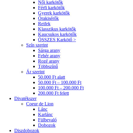
Női karkötők
Férfi karkötők
Gyerek karkötők
Órakisérők
Reifek
Klasszikus karkötők
Kaucsukos karkötők
ÖSSZES Karkötő >
Szín szerint
Sárga arany
Fehér arany
Rozé arany
Többszínű
Ár szerint
50.000 Ft alatt
50.000 Ft – 100.000 Ft
100.000 Ft – 200.000 Ft
200.000 Ft felett
Divatékszer
Coeur de Lion
Lánc
Karlánc
Fülbevaló
Dobozok
Diszdobozok