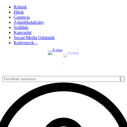
Rólunk
Hírek
Garancia
Ajándékutalvány
Szállítás
Kapcsolat
Social Media Odalaink
Kedvencek –
Keresés
a
következőre: