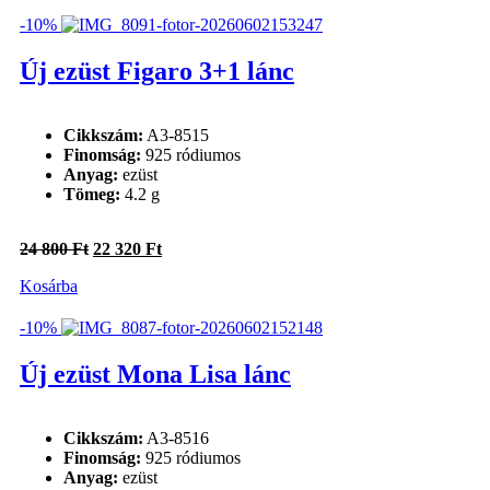
81
73
500 Ft.
350 Ft.
-10%
Új ezüst Figaro 3+1 lánc
Cikkszám:
A3-8515
Finomság:
925 ródiumos
Anyag:
ezüst
Tömeg:
4.2 g
Original
Current
24 800
Ft
22 320
Ft
price
price
Kosárba
was:
is:
24
22
800 Ft.
320 Ft.
-10%
Új ezüst Mona Lisa lánc
Cikkszám:
A3-8516
Finomság:
925 ródiumos
Anyag:
ezüst