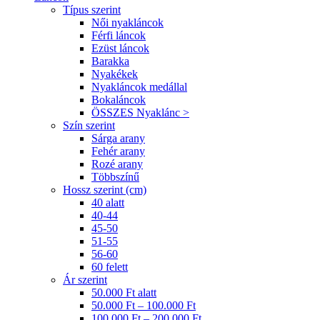
Típus szerint
Női nyakláncok
Férfi láncok
Ezüst láncok
Barakka
Nyakékek
Nyakláncok medállal
Bokaláncok
ÖSSZES Nyaklánc >
Szín szerint
Sárga arany
Fehér arany
Rozé arany
Többszínű
Hossz szerint (cm)
40 alatt
40-44
45-50
51-55
56-60
60 felett
Ár szerint
50.000 Ft alatt
50.000 Ft – 100.000 Ft
100.000 Ft – 200.000 Ft