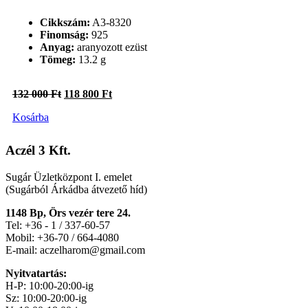
Cikkszám:
A3-8320
Finomság:
925
Anyag:
aranyozott ezüst
Tömeg:
13.2 g
Original
Current
132 000
Ft
118 800
Ft
price
price
Kosárba
was:
is:
132
118
000 Ft.
800 Ft.
Aczél 3 Kft.
Sugár Üzletközpont I. emelet
(Sugárból Árkádba átvezető híd)
1148 Bp, Örs vezér tere 24.
Tel: +36 - 1 / 337-60-57
Mobil: +36-70 / 664-4080
E-mail: aczelharom@gmail.com
Nyitvatartás:
H-P: 10:00-20:00-ig
Sz: 10:00-20:00-ig