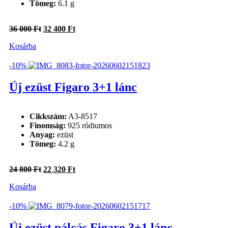
Tömeg:
6.1 g
Original
Current
36 000
Ft
32 400
Ft
price
price
Kosárba
was:
is:
36
32
000 Ft.
400 Ft.
-10%
Új ezüst Figaro 3+1 lánc
Cikkszám:
A3-8517
Finomság:
925 ródiumos
Anyag:
ezüst
Tömeg:
4.2 g
Original
Current
24 800
Ft
22 320
Ft
price
price
Kosárba
was:
is:
24
22
800 Ft.
320 Ft.
-10%
Új ezüst pálcás Figaro 3+1 lánc