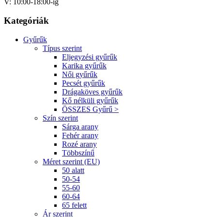
V: 10:00-18:00-ig
Kategóriák
Gyűrűk
Típus szerint
Eljegyzési gyűrűk
Karika gyűrűk
Női gyűrűk
Pecsét gyűrűk
Drágaköves gyűrűk
Kő nélküli gyűrűk
ÖSSZES Gyűrű >
Szín szerint
Sárga arany
Fehér arany
Rozé arany
Többszínű
Méret szerint (EU)
50 alatt
50-54
55-60
60-64
65 felett
Ár szerint