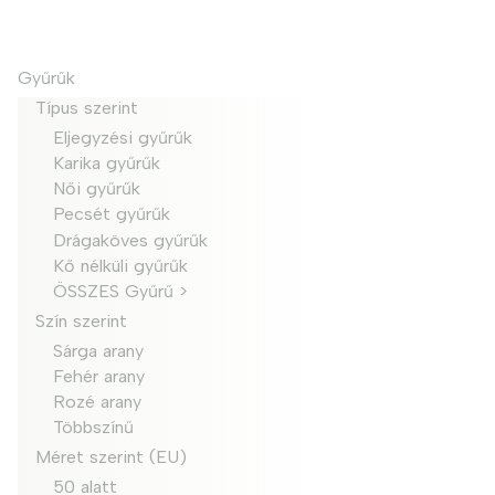
Gyűrűk
Típus szerint
Eljegyzési gyűrűk
Karika gyűrűk
Női gyűrűk
Pecsét gyűrűk
Drágaköves gyűrűk
Kő nélküli gyűrűk
ÖSSZES Gyűrű >
Szín szerint
Sárga arany
Fehér arany
Rozé arany
Többszínű
Méret szerint (EU)
50 alatt