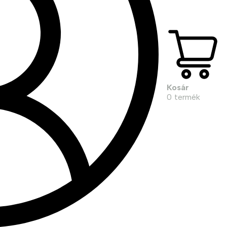
Kosár
0
termék