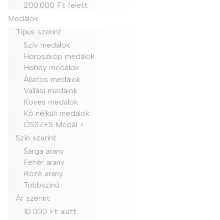
200.000 Ft felett
Medálok
Típus szerint
Szív medálok
Horoszkóp medálok
Hobby medálok
Állatos medálok
Vallási medálok
Köves medálok
Kő nélküli medálok
ÖSSZES Medál >
Szín szerint
Sárga arany
Fehér arany
Rozé arany
Többszínű
Ár szerint
10.000 Ft alatt