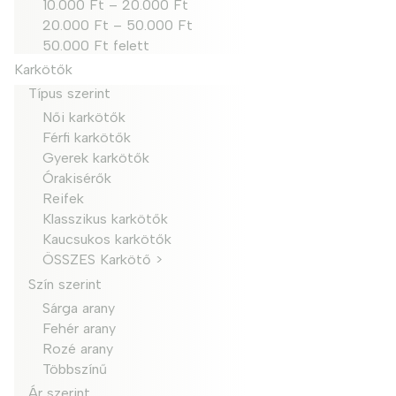
10.000 Ft – 20.000 Ft
20.000 Ft – 50.000 Ft
50.000 Ft felett
Karkötők
Típus szerint
Női karkötők
Férfi karkötők
Gyerek karkötők
Órakisérők
Reifek
Klasszikus karkötők
Kaucsukos karkötők
ÖSSZES Karkötő >
Szín szerint
Sárga arany
Fehér arany
Rozé arany
Többszínű
Ár szerint