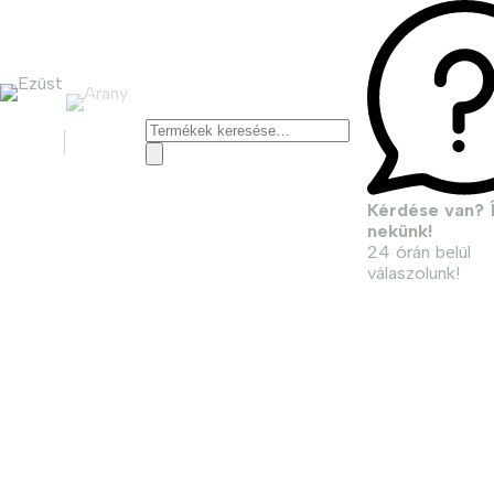
Keresés
a
következőre:
Kérdése van? Í
nekünk!
24 órán belül
válaszolunk!