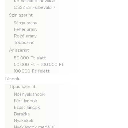
Kő nélküli fülbevalók
ÖSSZES Fülbevaló >
Szín szerint
Sárga arany
Fehér arany
Rozé arany
Többszínű
Ár szerint
50.000 Ft alatt
50.000 Ft – 100.000 Ft
100.000 Ft felett
Láncok
Típus szerint
Női nyakláncok
Férfi láncok
Ezüst láncok
Barakka
Nyakékek
Nyakláncok medállal