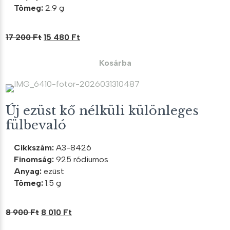
Tömeg:
2.9 g
Original
Current
17 200
Ft
15 480
Ft
price
price
was:
is:
Kosárba
17
15
200 Ft.
480 Ft.
Új ezüst kő nélküli különleges
fülbevaló
Cikkszám:
A3-8426
Finomság:
925 ródiumos
Anyag:
ezüst
Tömeg:
1.5 g
Original
Current
8 900
Ft
8 010
Ft
price
price