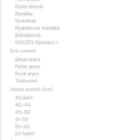
Ezüst láncok
Barakka
Nyakékek
Nyakláncok medállal
Bokaláncok
ÖSSZES Nyaklánc >
Szín szerint
Sárga arany
Fehér arany
Rozé arany
Többszínű
Hossz szerint (cm)
40 alatt
40-44
45-50
51-55
56-60
60 felett