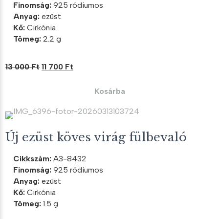
Finomság:
925 ródiumos
Anyag:
ezüst
Kő:
Cirkónia
Tömeg:
2.2 g
Original
Current
13 000
Ft
11 700
Ft
price
price
was:
is:
Kosárba
13
11
000 Ft.
700 Ft.
Új ezüst köves virág fülbevaló
Cikkszám:
A3-8432
Finomság:
925 ródiumos
Anyag:
ezüst
Kő:
Cirkónia
Tömeg:
1.5 g