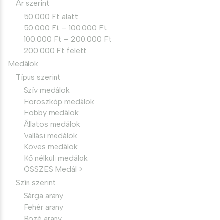
Ár szerint
50.000 Ft alatt
50.000 Ft – 100.000 Ft
100.000 Ft – 200.000 Ft
200.000 Ft felett
Medálok
Típus szerint
Szív medálok
Horoszkóp medálok
Hobby medálok
Állatos medálok
Vallási medálok
Köves medálok
Kő nélküli medálok
ÖSSZES Medál >
Szín szerint
Sárga arany
Fehér arany
Rozé arany