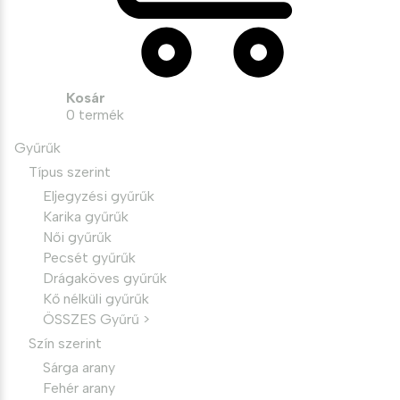
Kosár
0
termék
Gyűrűk
Típus szerint
Eljegyzési gyűrűk
Karika gyűrűk
Női gyűrűk
Pecsét gyűrűk
Drágaköves gyűrűk
Kő nélküli gyűrűk
ÖSSZES Gyűrű >
Szín szerint
Sárga arany
Fehér arany