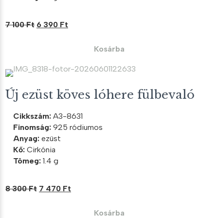
Original
Current
7 100
Ft
6 390
Ft
price
price
was:
is:
Kosárba
7
6
100 Ft.
390 Ft.
Új ezüst köves lóhere fülbevaló
Cikkszám:
A3-8631
Finomság:
925 ródiumos
Anyag:
ezüst
Kő:
Cirkónia
Tömeg:
1.4 g
Original
Current
8 300
Ft
7 470
Ft
price
price
was:
is:
Kosárba