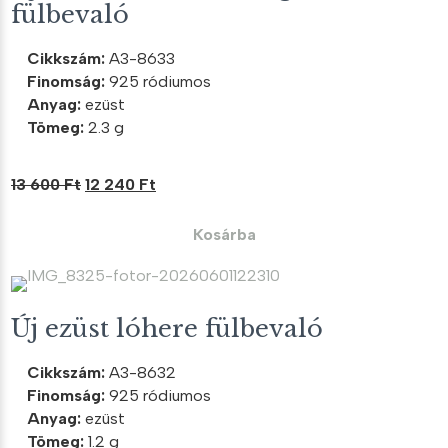
fülbevaló
Cikkszám:
A3-8633
Finomság:
925 ródiumos
Anyag:
ezüst
Tömeg:
2.3 g
Original
Current
13 600
Ft
12 240
Ft
price
price
was:
is:
Kosárba
13
12
600 Ft.
240 Ft.
Új ezüst lóhere fülbevaló
Cikkszám:
A3-8632
Finomság:
925 ródiumos
Anyag:
ezüst
Tömeg:
1.2 g