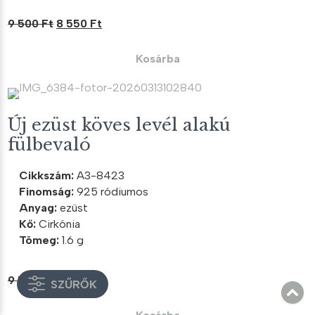
Original
Current
9 500
Ft
8 550
Ft
price
price
was:
is:
Kosárba
9
8
500 Ft.
550 Ft.
Új ezüst köves levél alakú
fülbevaló
Cikkszám:
A3-8423
Finomság:
925 ródiumos
Anyag:
ezüst
Kő:
Cirkónia
Tömeg:
1.6 g
Original
Current
9 500
Ft
8 550
Ft
SZŰRŐK
price
price
was:
is: