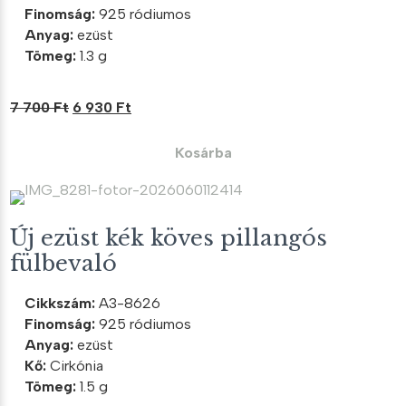
Finomság:
925 ródiumos
Anyag:
ezüst
Tömeg:
1.3 g
Original
Current
7 700
Ft
6 930
Ft
price
price
was:
is:
Kosárba
7
6
700 Ft.
930 Ft.
Új ezüst kék köves pillangós
fülbevaló
Cikkszám:
A3-8626
Finomság:
925 ródiumos
Anyag:
ezüst
Kő:
Cirkónia
Tömeg:
1.5 g