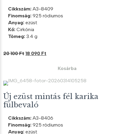
Cikkszám:
A3-8409
Finomság:
925 ródiumos
Anyag:
ezüst
Kő:
Cirkónia
Tömeg:
3.4 g
Original
Current
20 100
Ft
18 090
Ft
price
price
was:
is:
Kosárba
20
18
100 Ft.
090 Ft.
Új ezüst mintás fél karika
fülbevaló
Cikkszám:
A3-8406
Finomság:
925 ródiumos
Anyag:
ezüst