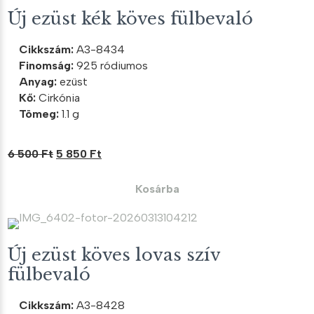
Új ezüst kék köves fülbevaló
Cikkszám:
A3-8434
Finomság:
925 ródiumos
Anyag:
ezüst
Kő:
Cirkónia
Tömeg:
1.1 g
Original
Current
6 500
Ft
5 850
Ft
price
price
was:
is:
Kosárba
6
5
500 Ft.
850 Ft.
Új ezüst köves lovas szív
fülbevaló
Cikkszám:
A3-8428