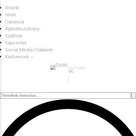
Rólunk
Hírek
Garancia
Ajándékutalvány
Szállítás
Kapcsolat
Social Media Odalaink
Kedvencek –
Keresés
a
következőre: