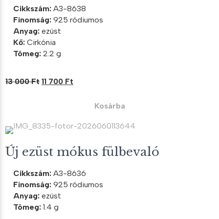
Cikkszám:
A3-8638
Finomság:
925 ródiumos
Anyag:
ezüst
Kő:
Cirkónia
Tömeg:
2.2 g
Original
Current
13 000
Ft
11 700
Ft
price
price
was:
is:
Kosárba
13
11
000 Ft.
700 Ft.
Új ezüst mókus fülbevaló
Cikkszám:
A3-8636
Finomság:
925 ródiumos
Anyag:
ezüst
Tömeg:
1.4 g