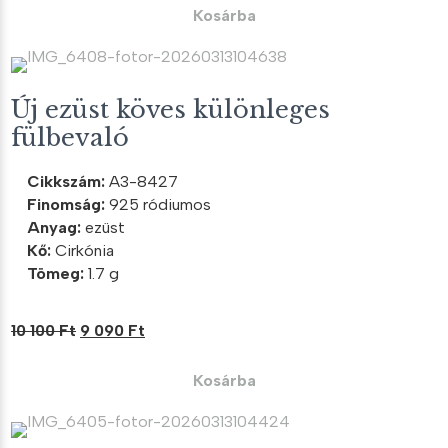
was:
is:
Kosárba
8
8
900 Ft.
010 Ft.
Új ezüst köves különleges
fülbevaló
Cikkszám:
A3-8427
Finomság:
925 ródiumos
Anyag:
ezüst
Kő:
Cirkónia
Tömeg:
1.7 g
Original
Current
10 100
Ft
9 090
Ft
price
price
was:
is:
Kosárba
10
9
100 Ft.
090 Ft.