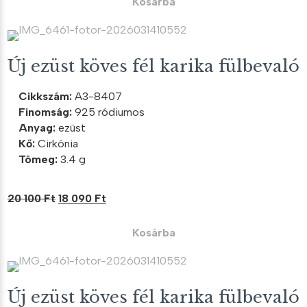
Kosárba
16
14
600 Ft.
940 Ft.
Új ezüst köves fél karika fülbevaló
Cikkszám:
A3-8407
Finomság:
925 ródiumos
Anyag:
ezüst
Kő:
Cirkónia
Tömeg:
3.4 g
Original
Current
20 100
Ft
18 090
Ft
price
price
was:
is:
Kosárba
20
18
100 Ft.
090 Ft.
Új ezüst köves fél karika fülbevaló