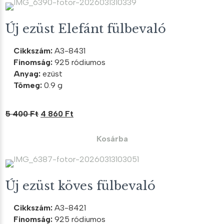
700 Ft.
930 Ft.
Új ezüst Elefánt fülbevaló
Cikkszám:
A3-8431
Finomság:
925 ródiumos
Anyag:
ezüst
Tömeg:
0.9 g
Original
Current
5 400
Ft
4 860
Ft
price
price
was:
is:
Kosárba
5
4
400 Ft.
860 Ft.
Új ezüst köves fülbevaló
Cikkszám:
A3-8421
Finomság:
925 ródiumos