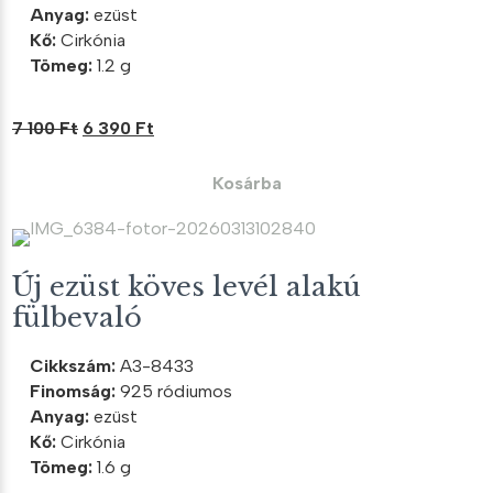
Anyag:
ezüst
Kő:
Cirkónia
Tömeg:
1.2 g
Original
Current
7 100
Ft
6 390
Ft
price
price
was:
is:
Kosárba
7
6
100 Ft.
390 Ft.
Új ezüst köves levél alakú
fülbevaló
Cikkszám:
A3-8433
Finomság:
925 ródiumos
Anyag:
ezüst
Kő:
Cirkónia
Tömeg:
1.6 g