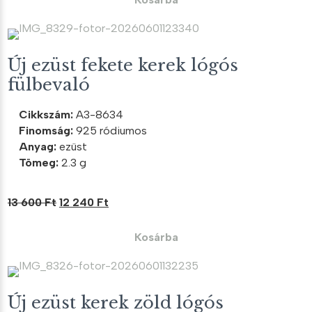
8
7
300 Ft.
470 Ft.
Új ezüst fekete kerek lógós
fülbevaló
Cikkszám:
A3-8634
Finomság:
925 ródiumos
Anyag:
ezüst
Tömeg:
2.3 g
Original
Current
13 600
Ft
12 240
Ft
price
price
was:
is:
Kosárba
13
12
600 Ft.
240 Ft.
Új ezüst kerek zöld lógós