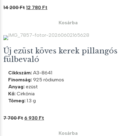
Original
Current
14 200
Ft
12 780
Ft
price
price
was:
is:
Kosárba
14
12
200 Ft.
780 Ft.
Új ezüst köves kerek pillangós
fülbevaló
Cikkszám:
A3-8641
Finomság:
925 ródiumos
Anyag:
ezüst
Kő:
Cirkónia
Tömeg:
1.3 g
Original
Current
7 700
Ft
6 930
Ft
price
price
was:
is:
Kosárba