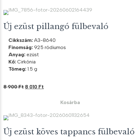
7
6
700 Ft.
930 Ft.
Új ezüst pillangó fülbevaló
Cikkszám:
A3-8640
Finomság:
925 ródiumos
Anyag:
ezüst
Kő:
Cirkónia
Tömeg:
1.5 g
Original
Current
8 900
Ft
8 010
Ft
price
price
was:
is:
Kosárba
8
8
900 Ft.
010 Ft.
Új ezüst köves tappancs fülbevaló