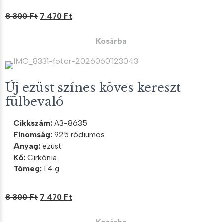
Original
Current
8 300
Ft
7 470
Ft
price
price
was:
is:
Kosárba
8
7
300 Ft.
470 Ft.
Új ezüst színes köves kereszt
fülbevaló
Cikkszám:
A3-8635
Finomság:
925 ródiumos
Anyag:
ezüst
Kő:
Cirkónia
Tömeg:
1.4 g
Original
Current
8 300
Ft
7 470
Ft
price
price
was:
is:
Kosárba