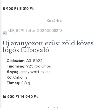
Original
Current
8 900
Ft
8 010
Ft
price
price
was:
is:
Kosárba
8
8
900 Ft.
010 Ft.
Új aranyozott ezüst zöld köves
lógós fülbevaló
Cikkszám:
A3-8622
Finomság:
925 ródiumos
Anyag:
aranyozott ezüst
Kő:
Cirkónia
Tömeg:
2.8 g
Original
Current
16 600
Ft
14 940
Ft
price
price
was:
is: