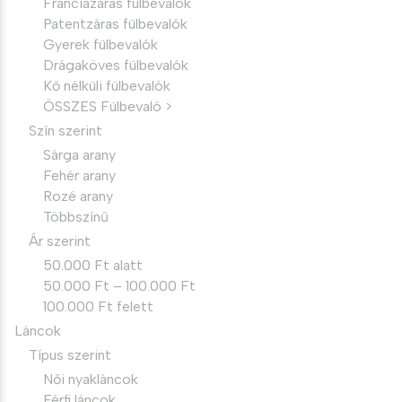
Franciazáras fülbevalók
Patentzáras fülbevalók
Gyerek fülbevalók
Drágaköves fülbevalók
Kő nélküli fülbevalók
ÖSSZES Fülbevaló >
Szín szerint
Sárga arany
Fehér arany
Rozé arany
Többszínű
Ár szerint
50.000 Ft alatt
50.000 Ft – 100.000 Ft
100.000 Ft felett
Láncok
Típus szerint
Női nyakláncok
Férfi láncok