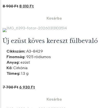
Original
Current
8 900
Ft
8 010
Ft
price
price
was:
is:
Kosárba
8
8
900 Ft.
010 Ft.
Új ezüst köves kereszt fülbevaló
Cikkszám:
A3-8429
Finomság:
925 ródiumos
Anyag:
ezüst
Kő:
Cirkónia
Tömeg:
1.3 g
Original
Current
7 700
Ft
6 930
Ft
price
price
was:
is:
Kosárba
7
6