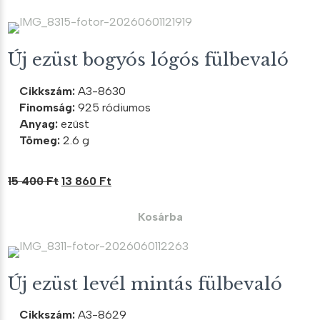
8
7
300 Ft.
470 Ft.
Új ezüst bogyós lógós fülbevaló
Cikkszám:
A3-8630
Finomság:
925 ródiumos
Anyag:
ezüst
Tömeg:
2.6 g
Original
Current
15 400
Ft
13 860
Ft
price
price
was:
is:
Kosárba
15
13
400 Ft.
860 Ft.
Új ezüst levél mintás fülbevaló
Cikkszám:
A3-8629