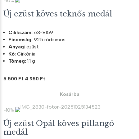
-10%
Új ezüst köves teknős medál
Cikkszám:
A3-8159
Finomság:
925 ródiumos
Anyag:
ezüst
Kő:
Cirkónia
Tömeg:
1.1 g
Original
Current
5 500
Ft
4 950
Ft
price
price
was:
is:
Kosárba
5
4
500 Ft.
950 Ft.
-10%
Új ezüst Opál köves pillangó
medál