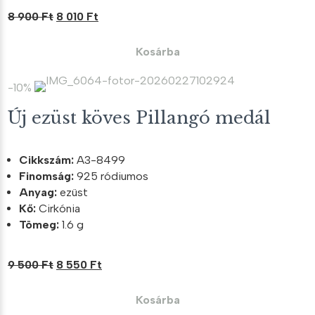
Original
Current
8 900
Ft
8 010
Ft
price
price
was:
is:
Kosárba
8
8
900 Ft.
010 Ft.
-10%
Új ezüst köves Pillangó medál
Cikkszám:
A3-8499
Finomság:
925 ródiumos
Anyag:
ezüst
Kő:
Cirkónia
Tömeg:
1.6 g
Original
Current
9 500
Ft
8 550
Ft
price
price
was:
is:
Kosárba
9
8