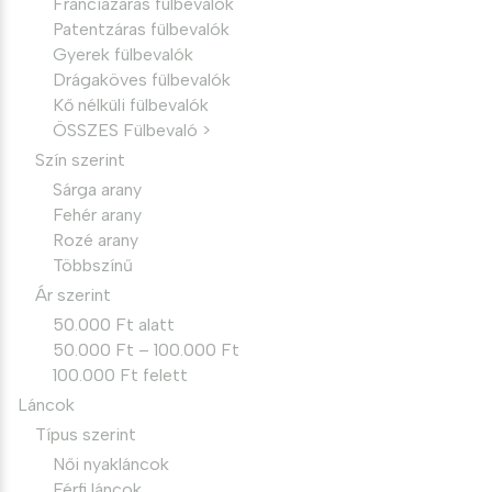
Franciazáras fülbevalók
Patentzáras fülbevalók
Gyerek fülbevalók
Drágaköves fülbevalók
Kő nélküli fülbevalók
ÖSSZES Fülbevaló >
Szín szerint
Sárga arany
Fehér arany
Rozé arany
Többszínű
Ár szerint
50.000 Ft alatt
50.000 Ft – 100.000 Ft
100.000 Ft felett
Láncok
Típus szerint
Női nyakláncok
Férfi láncok