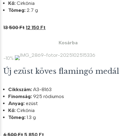
Kő:
Cirkónia
Tömeg:
2.7 g
Original
Current
13 500
Ft
12 150
Ft
price
price
was:
is:
Kosárba
13
12
500 Ft.
150 Ft.
-10%
Új ezüst köves flamingó medál
Cikkszám:
A3-8163
Finomság:
925 ródiumos
Anyag:
ezüst
Kő:
Cirkónia
Tömeg:
1.3 g
Original
Current
6 500
Ft
5 850
Ft