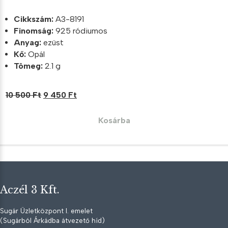
Cikkszám:
A3-8191
Finomság:
925 ródiumos
Anyag:
ezüst
Kő:
Opál
Tömeg:
2.1 g
Original
Current
10 500
Ft
9 450
Ft
price
price
was:
is:
Kosárba
10
9
500 Ft.
450 Ft.
Aczél 3 Kft.
Sugár Üzletközpont I. emelet
(Sugárból Árkádba átvezető híd)