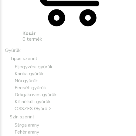
Kosár
0
termék
Gyűrűk
Típus szerint
Eljegyzési gyűrűk
Karika gyűrűk
Női gyűrűk
Pecsét gyűrűk
Drágaköves gyűrűk
Kő nélküli gyűrűk
ÖSSZES Gyűrű >
Szín szerint
Sárga arany
Fehér arany