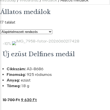
Kezdőlap
/
Webáruház
/
Medálok
/ Állatos medálok
Állatos medálok
17 találat
-10%
Új ezüst Delfines medál
Cikkszám:
A3-8686
Finomság:
925 ródiumos
Anyag:
ezüst
Tömeg:
1.8 g
Original
Current
10 700
Ft
9 630
Ft
price
price