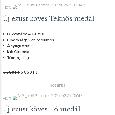
500 Ft.
550 Ft.
-10%
Új ezüst köves Teknős medál
Cikkszám:
A3-8500
Finomság:
925 ródiumos
Anyag:
ezüst
Kő:
Cirkónia
Tömeg:
1.1 g
Original
Current
6 500
Ft
5 850
Ft
price
price
was:
is:
Kosárba
6
5
500 Ft.
850 Ft.
-10%
Új ezüst köves Ló medál