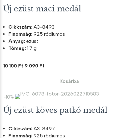
Új ezüst maci medál
Cikkszám:
A3-8493
Finomság:
925 ródiumos
Anyag:
ezüst
Tömeg:
1.7 g
Original
Current
10 100
Ft
9 090
Ft
price
price
was:
is:
Kosárba
10
9
100 Ft.
090 Ft.
-10%
Új ezüst köves patkó medál
Cikkszám:
A3-8497
Finomság:
925 ródiumos