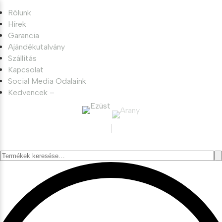
Rólunk
Hírek
Garancia
Ajándékutalvány
Szállítás
Kapcsolat
Social Media Odalaink
Kedvencek –
Keresés
a
következőre: