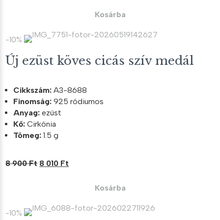
price
price
was:
is:
Kosárba
8
7
300 Ft.
470 Ft.
-10%
Új ezüst köves cicás szív medál
Cikkszám:
A3-8688
Finomság:
925 ródiumos
Anyag:
ezüst
Kő:
Cirkónia
Tömeg:
1.5 g
Original
Current
8 900
Ft
8 010
Ft
price
price
was:
is:
Kosárba
8
8
900 Ft.
010 Ft.
-10%