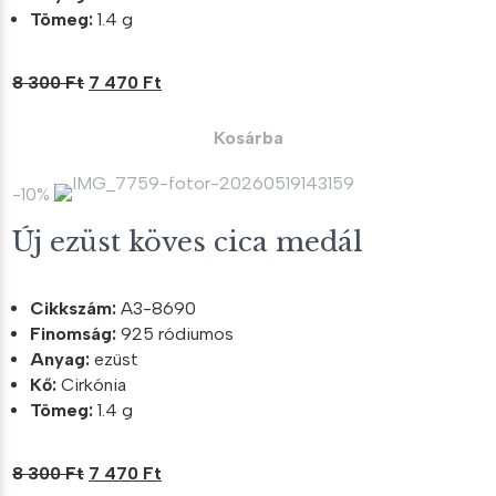
Tömeg:
1.4 g
Original
Current
8 300
Ft
7 470
Ft
price
price
was:
is:
Kosárba
8
7
300 Ft.
470 Ft.
-10%
Új ezüst köves cica medál
Cikkszám:
A3-8690
Finomság:
925 ródiumos
Anyag:
ezüst
Kő:
Cirkónia
Tömeg:
1.4 g
Original
Current
8 300
Ft
7 470
Ft