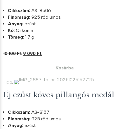
Cikkszám:
A3-8506
Finomság:
925 ródiumos
Anyag:
ezüst
Kő:
Cirkónia
Tömeg:
1.7 g
Original
Current
10 100
Ft
9 090
Ft
price
price
was:
is:
Kosárba
10
9
100 Ft.
090 Ft.
-10%
Új ezüst köves pillangós medál
Cikkszám:
A3-8157
Finomság:
925 ródiumos
Anyag:
ezüst