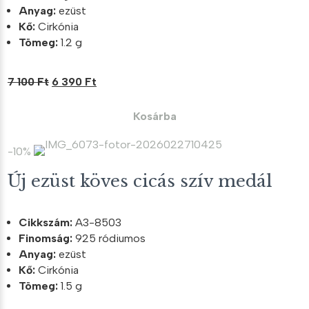
Anyag:
ezüst
Kő:
Cirkónia
Tömeg:
1.2 g
Original
Current
7 100
Ft
6 390
Ft
price
price
was:
is:
Kosárba
7
6
100 Ft.
390 Ft.
-10%
Új ezüst köves cicás szív medál
Cikkszám:
A3-8503
Finomság:
925 ródiumos
Anyag:
ezüst
Kő:
Cirkónia
Tömeg:
1.5 g