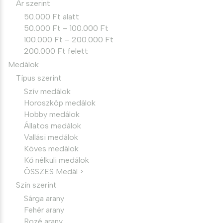
Ár szerint
50.000 Ft alatt
50.000 Ft – 100.000 Ft
100.000 Ft – 200.000 Ft
200.000 Ft felett
Medálok
Típus szerint
Szív medálok
Horoszkóp medálok
Hobby medálok
Állatos medálok
Vallási medálok
Köves medálok
Kő nélküli medálok
ÖSSZES Medál >
Szín szerint
Sárga arany
Fehér arany
Rozé arany