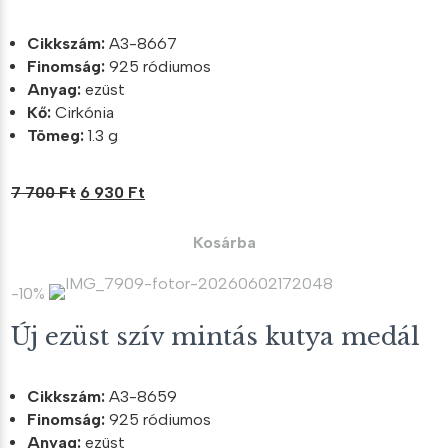
Cikkszám:
A3-8667
Finomság:
925 ródiumos
Anyag:
ezüst
Kő:
Cirkónia
Tömeg:
1.3 g
Original
Current
7 700
Ft
6 930
Ft
price
price
was:
is:
Kosárba
7
6
700 Ft.
930 Ft.
-10%
Új ezüst szív mintás kutya medál
Cikkszám:
A3-8659
Finomság:
925 ródiumos
Anyag:
ezüst