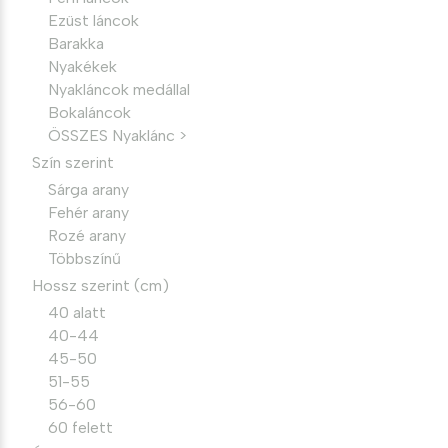
Ezüst láncok
Barakka
Nyakékek
Nyakláncok medállal
Bokaláncok
ÖSSZES Nyaklánc >
Szín szerint
Sárga arany
Fehér arany
Rozé arany
Többszínű
Hossz szerint (cm)
40 alatt
40-44
45-50
51-55
56-60
60 felett