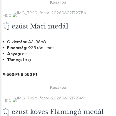
was:
is:
Kosárba
10
9
700 Ft.
630 Ft.
-10%
Új ezüst Maci medál
Cikkszám:
A3-8668
Finomság:
925 ródiumos
Anyag:
ezüst
Tömeg:
1.6 g
Original
Current
9 500
Ft
8 550
Ft
price
price
was:
is:
Kosárba
9
8
500 Ft.
550 Ft.
-10%
Új ezüst köves Flamingó medál