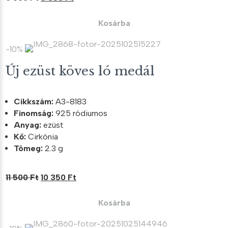
price
price
was:
is:
Kosárba
6
5
500 Ft.
850 Ft.
-10%
Új ezüst köves ló medál
Cikkszám:
A3-8183
Finomság:
925 ródiumos
Anyag:
ezüst
Kő:
Cirkónia
Tömeg:
2.3 g
Original
Current
11 500
Ft
10 350
Ft
price
price
was:
is:
Kosárba
11
10
500 Ft.
350 Ft.