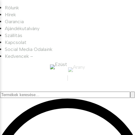
Rólunk
Hírek
Garancia
Ajándékutalvány
Szállítás
Kapcsolat
Social Media Odalaink
Kedvencek –
Keresés
a
következőre: