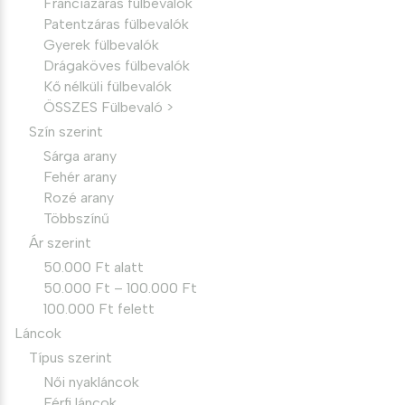
Franciazáras fülbevalók
Patentzáras fülbevalók
Gyerek fülbevalók
Drágaköves fülbevalók
Kő nélküli fülbevalók
ÖSSZES Fülbevaló >
Szín szerint
Sárga arany
Fehér arany
Rozé arany
Többszínű
Ár szerint
50.000 Ft alatt
50.000 Ft – 100.000 Ft
100.000 Ft felett
Láncok
Típus szerint
Női nyakláncok
Férfi láncok