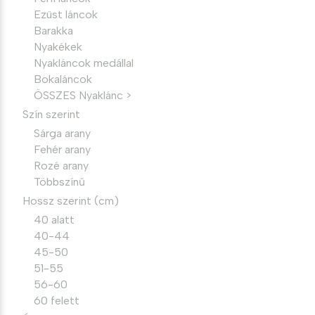
Ezüst láncok
Barakka
Nyakékek
Nyakláncok medállal
Bokaláncok
ÖSSZES Nyaklánc >
Szín szerint
Sárga arany
Fehér arany
Rozé arany
Többszínű
Hossz szerint (cm)
40 alatt
40-44
45-50
51-55
56-60
60 felett