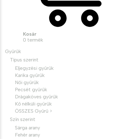
Kosár
0
termék
Gyűrűk
Típus szerint
Eljegyzési gyűrűk
Karika gyűrűk
Női gyűrűk
Pecsét gyűrűk
Drágaköves gyűrűk
Kő nélküli gyűrűk
ÖSSZES Gyűrű >
Szín szerint
Sárga arany
Fehér arany