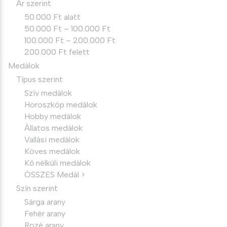
Ár szerint
50.000 Ft alatt
50.000 Ft – 100.000 Ft
100.000 Ft – 200.000 Ft
200.000 Ft felett
Medálok
Típus szerint
Szív medálok
Horoszkóp medálok
Hobby medálok
Állatos medálok
Vallási medálok
Köves medálok
Kő nélküli medálok
ÖSSZES Medál >
Szín szerint
Sárga arany
Fehér arany
Rozé arany