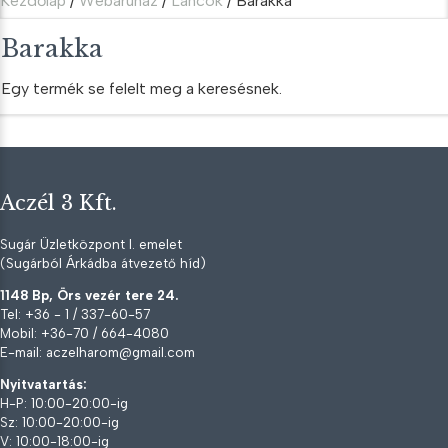
Kezdőlap
/
Webáruház
/
Láncok
/ Barakka
Barakka
Egy termék se felelt meg a keresésnek.
Aczél 3 Kft.
Sugár Üzletközpont I. emelet
(Sugárból Árkádba átvezető híd)
1148 Bp, Örs vezér tere 24.
Tel: +36 - 1 / 337-60-57
Mobil: +36-70 / 664-4080
E-mail: aczelharom@gmail.com
Nyitvatartás:
H-P: 10:00-20:00-ig
Sz: 10:00-20:00-ig
V: 10:00-18:00-ig