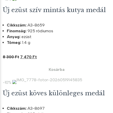
Új ezüst szív mintás kutya medál
Cikkszám:
A3-8659
Finomság:
925 ródiumos
Anyag:
ezüst
Tömeg:
1.4 g
Original
Current
8 300
Ft
7 470
Ft
price
price
was:
is:
Kosárba
8
7
300 Ft.
470 Ft.
-10%
Új ezüst köves különleges medál
Cikkszám:
A3-8697