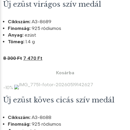
Új ezüst virágos szív medál
Cikkszám:
A3-8689
Finomság:
925 ródiumos
Anyag:
ezüst
Tömeg:
1.4 g
Original
Current
8 300
Ft
7 470
Ft
price
price
was:
is:
Kosárba
8
7
300 Ft.
470 Ft.
-10%
Új ezüst köves cicás szív medál
Cikkszám:
A3-8688
Finomság:
925 ródiumos