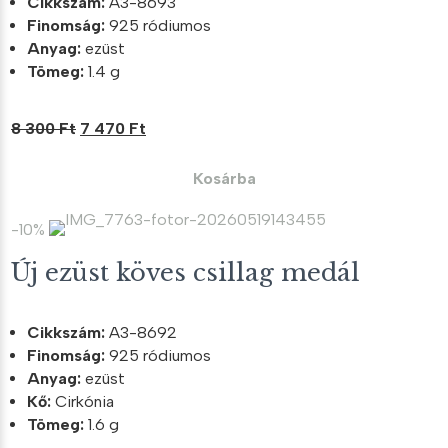
Cikkszám:
A3-8693
Finomság:
925 ródiumos
Anyag:
ezüst
Tömeg:
1.4 g
Original
Current
8 300
Ft
7 470
Ft
price
price
was:
is:
Kosárba
8
7
300 Ft.
470 Ft.
-10%
Új ezüst köves csillag medál
Cikkszám:
A3-8692
Finomság:
925 ródiumos
Anyag:
ezüst
Kő:
Cirkónia
Tömeg:
1.6 g