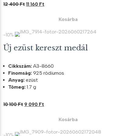
Original
Current
12 400
Ft
11 160
Ft
price
price
was:
is:
Kosárba
12
11
400 Ft.
160 Ft.
-10%
Új ezüst kereszt medál
Cikkszám:
A3-8660
Finomság:
925 ródiumos
Anyag:
ezüst
Tömeg:
1.7 g
Original
Current
10 100
Ft
9 090
Ft
price
price
was:
is:
Kosárba
10
9
100 Ft.
090 Ft.
-10%