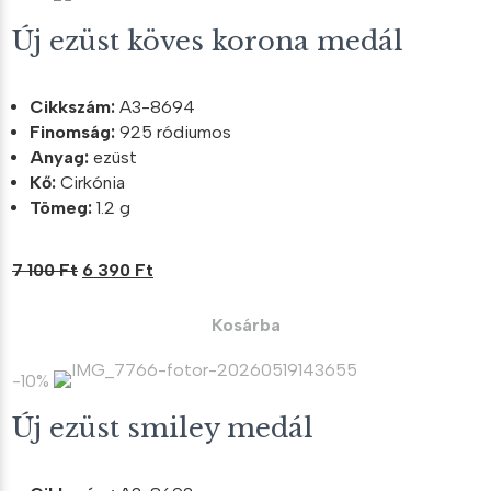
Új ezüst köves korona medál
Cikkszám:
A3-8694
Finomság:
925 ródiumos
Anyag:
ezüst
Kő:
Cirkónia
Tömeg:
1.2 g
Original
Current
7 100
Ft
6 390
Ft
price
price
was:
is:
Kosárba
7
6
100 Ft.
390 Ft.
-10%
Új ezüst smiley medál