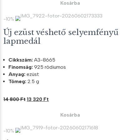
was:
is:
Kosárba
7
6
700 Ft.
930 Ft.
-10%
Új ezüst véshető selyemfényű
lapmedál
Cikkszám:
A3-8665
Finomság:
925 ródiumos
Anyag:
ezüst
Tömeg:
2.5 g
Original
Current
14 800
Ft
13 320
Ft
price
price
was:
is:
Kosárba
14
13
800 Ft.
320 Ft.
-10%