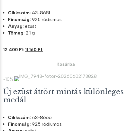
Cikkszám:
A3-8681
Finomság:
925 ródiumos
Anyag:
ezüst
Tömeg:
2.1 g
Original
Current
12 400
Ft
11 160
Ft
price
price
was:
is:
Kosárba
12
11
400 Ft.
160 Ft.
-10%
Új ezüst áttört mintás különleges
medál
Cikkszám:
A3-8666
Finomság:
925 ródiumos
Anyag:
ezüst