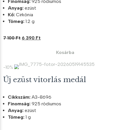
Finomság:
925 ródiumos
Anyag:
ezüst
Kő:
Cirkónia
Tömeg:
1.2 g
Original
Current
7 100
Ft
6 390
Ft
price
price
was:
is:
Kosárba
7
6
100 Ft.
390 Ft.
-10%
Új ezüst vitorlás medál
Cikkszám:
A3-8696
Finomság:
925 ródiumos
Anyag:
ezüst
Tömeg:
1 g