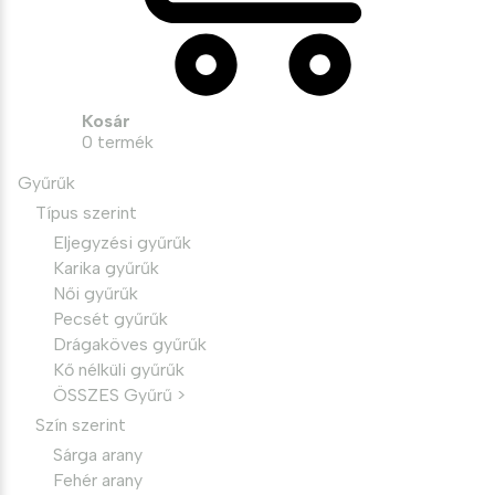
Kosár
0
termék
Gyűrűk
Típus szerint
Eljegyzési gyűrűk
Karika gyűrűk
Női gyűrűk
Pecsét gyűrűk
Drágaköves gyűrűk
Kő nélküli gyűrűk
ÖSSZES Gyűrű >
Szín szerint
Sárga arany
Fehér arany