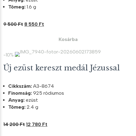
Tömeg:
1.6 g
Original
Current
9 500
Ft
8 550
Ft
price
price
was:
is:
Kosárba
9
8
500 Ft.
550 Ft.
-10%
Új ezüst kereszt medál Jézussal
Cikkszám:
A3-8674
Finomság:
925 ródiumos
Anyag:
ezüst
Tömeg:
2.4 g
Original
Current
14 200
Ft
12 780
Ft
price
price