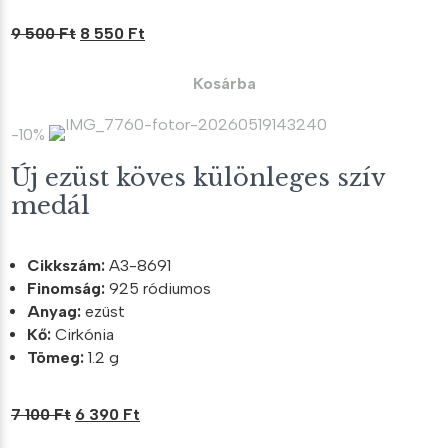
Original
Current
9 500
Ft
8 550
Ft
price
price
was:
is:
Kosárba
9
8
500 Ft.
550 Ft.
-10%
Új ezüst köves különleges szív
medál
Cikkszám:
A3-8691
Finomság:
925 ródiumos
Anyag:
ezüst
Kő:
Cirkónia
Tömeg:
1.2 g
Original
Current
7 100
Ft
6 390
Ft
price
price