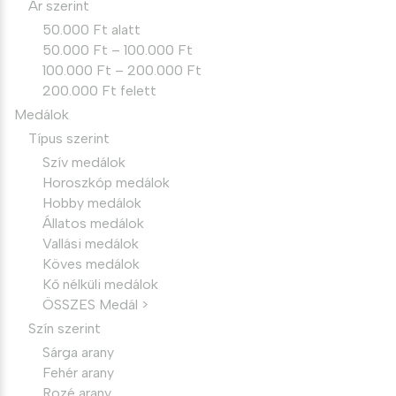
Ár szerint
50.000 Ft alatt
50.000 Ft – 100.000 Ft
100.000 Ft – 200.000 Ft
200.000 Ft felett
Medálok
Típus szerint
Szív medálok
Horoszkóp medálok
Hobby medálok
Állatos medálok
Vallási medálok
Köves medálok
Kő nélküli medálok
ÖSSZES Medál >
Szín szerint
Sárga arany
Fehér arany
Rozé arany