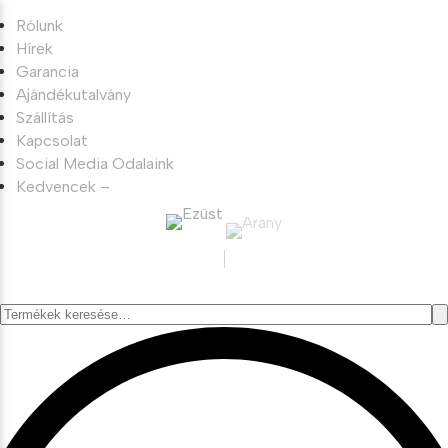
Rólunk
Hírek
Garancia
Ajándékutalvány
Szállítás
Kapcsolat
Social Media Odalaink
Kedvencek –
Keresés
a
következőre: