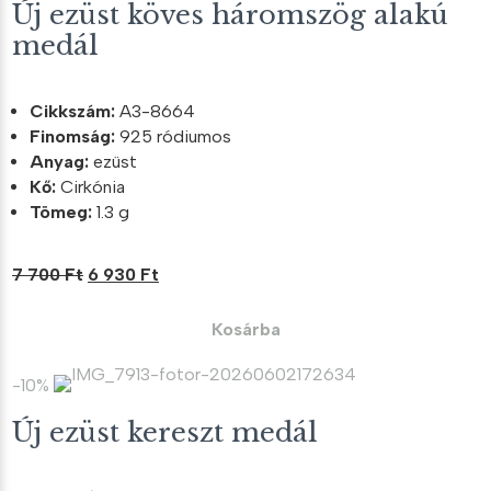
Új ezüst köves háromszög alakú
medál
Cikkszám:
A3-8664
Finomság:
925 ródiumos
Anyag:
ezüst
Kő:
Cirkónia
Tömeg:
1.3 g
Original
Current
7 700
Ft
6 930
Ft
price
price
was:
is:
Kosárba
7
6
700 Ft.
930 Ft.
-10%
Új ezüst kereszt medál