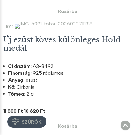
price
price
was:
is:
Kosárba
11
10
300 Ft.
170 Ft.
-10%
Új ezüst köves különleges Hold
medál
Cikkszám:
A3-8492
Finomság:
925 ródiumos
Anyag:
ezüst
Kő:
Cirkónia
Tömeg:
2 g
Original
Current
11 800
Ft
10 620
Ft
price
price
SZŰRŐK
was:
is:
Kosárba
11
10