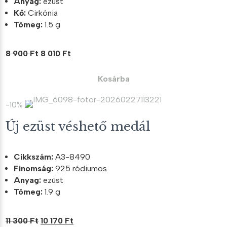
Anyag:
ezüst
Kő:
Cirkónia
Tömeg:
1.5 g
Original
Current
8 900
Ft
8 010
Ft
price
price
was:
is:
Kosárba
8
8
900 Ft.
010 Ft.
-10%
Új ezüst véshető medál
Cikkszám:
A3-8490
Finomság:
925 ródiumos
Anyag:
ezüst
Tömeg:
1.9 g
Original
Current
11 300
Ft
10 170
Ft