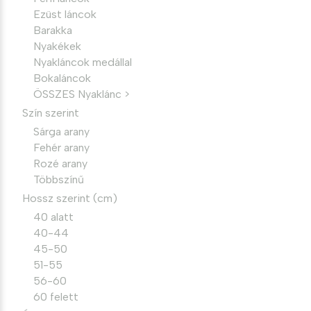
Ezüst láncok
Barakka
Nyakékek
Nyakláncok medállal
Bokaláncok
ÖSSZES Nyaklánc >
Szín szerint
Sárga arany
Fehér arany
Rozé arany
Többszínű
Hossz szerint (cm)
40 alatt
40-44
45-50
51-55
56-60
60 felett