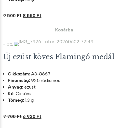
Original
Current
9 500
Ft
8 550
Ft
price
price
was:
is:
Kosárba
9
8
500 Ft.
550 Ft.
-10%
Új ezüst köves Flamingó medál
Cikkszám:
A3-8667
Finomság:
925 ródiumos
Anyag:
ezüst
Kő:
Cirkónia
Tömeg:
1.3 g
Original
Current
7 700
Ft
6 930
Ft
price
price