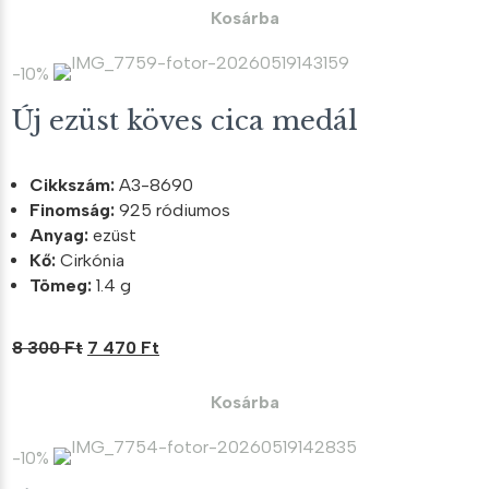
was:
is:
Kosárba
7
6
100 Ft.
390 Ft.
-10%
Új ezüst köves cica medál
Cikkszám:
A3-8690
Finomság:
925 ródiumos
Anyag:
ezüst
Kő:
Cirkónia
Tömeg:
1.4 g
Original
Current
8 300
Ft
7 470
Ft
price
price
was:
is:
Kosárba
8
7
300 Ft.
470 Ft.
-10%