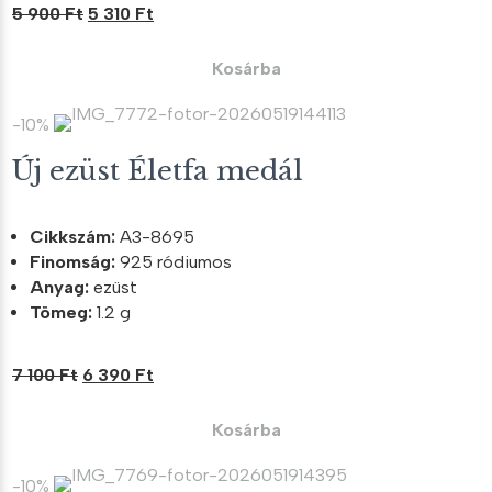
Original
Current
5 900
Ft
5 310
Ft
price
price
was:
is:
Kosárba
5
5
900 Ft.
310 Ft.
-10%
Új ezüst Életfa medál
Cikkszám:
A3-8695
Finomság:
925 ródiumos
Anyag:
ezüst
Tömeg:
1.2 g
Original
Current
7 100
Ft
6 390
Ft
price
price
was:
is:
Kosárba
7
6
100 Ft.
390 Ft.
-10%