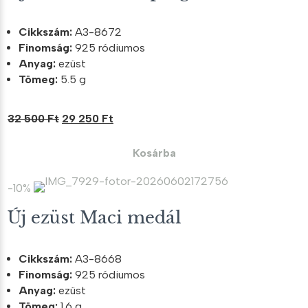
Cikkszám:
A3-8672
Finomság:
925 ródiumos
Anyag:
ezüst
Tömeg:
5.5 g
Original
Current
32 500
Ft
29 250
Ft
price
price
was:
is:
Kosárba
32
29
500 Ft.
250 Ft.
-10%
Új ezüst Maci medál
Cikkszám:
A3-8668
Finomság:
925 ródiumos
Anyag:
ezüst
Tömeg:
1.6 g