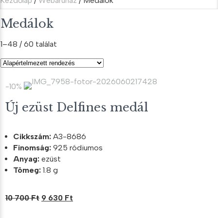
Kezdőlap
/
Webáruház
/ Medálok
Medálok
1–48 / 60 találat
-10%
Új ezüst Delfines medál
Cikkszám:
A3-8686
Finomság:
925 ródiumos
Anyag:
ezüst
Tömeg:
1.8 g
Original
Current
10 700
Ft
9 630
Ft
price
price