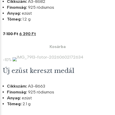
Cikkszám:
A3-8682
Finomság:
925 ródiumos
Anyag:
ezüst
Tömeg:
1.2 g
Original
Current
7 100
Ft
6 390
Ft
price
price
was:
is:
Kosárba
7
6
100 Ft.
390 Ft.
-10%
Új ezüst kereszt medál
Cikkszám:
A3-8663
Finomság:
925 ródiumos
Anyag:
ezüst
Tömeg:
2.1 g