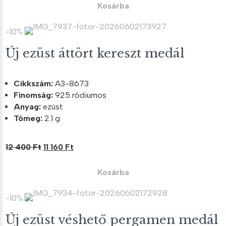
was:
is:
Kosárba
14
12
200 Ft.
780 Ft.
-10%
Új ezüst áttört kereszt medál
Cikkszám:
A3-8673
Finomság:
925 ródiumos
Anyag:
ezüst
Tömeg:
2.1 g
Original
Current
12 400
Ft
11 160
Ft
price
price
was:
is:
Kosárba
12
11
400 Ft.
160 Ft.
-10%
Új ezüst véshető pergamen medál