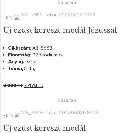
was:
is:
Kosárba
10
9
700 Ft.
630 Ft.
-10%
Új ezüst kereszt medál Jézussal
Cikkszám:
A3-8683
Finomság:
925 ródiumos
Anyag:
ezüst
Tömeg:
1.4 g
Original
Current
8 300
Ft
7 470
Ft
price
price
was:
is:
Kosárba
8
7
300 Ft.
470 Ft.
-10%
Új ezüst kereszt medál