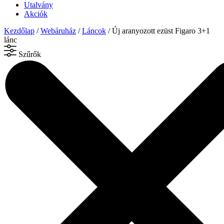
Utalvány
Akciók
Kezdőlap
/
Webáruház
/
Láncok
/ Új aranyozott ezüst Figaro 3+1
lánc
Szűrők