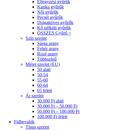
Eljegyzési gyűrűk
Karika gyűrűk
Női gyűrűk
Pecsét gyűrűk
Drágaköves gyűrűk
Kő nélküli gyűrűk
ÖSSZES Gyűrű >
Szín szerint
Sárga arany
Fehér arany
Rozé arany
Többszínű
Méret szerint (EU)
50 alatt
50-54
55-60
60-64
65 felett
Ár szerint
30.000 Ft alatt
30.000 Ft – 50.000 Ft
50.000 Ft – 100.000 Ft
100.000 Ft felett
Fülbevalók
Típus szerint