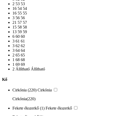
2
53
53
16
54
54
16
55
55
3
56
56
21
57
57
15
58
58
13
59
59
6
60
60
3
61
61
3
62
62
3
64
64
2
65
65
1
68
68
1
69
69
2
Állítható
Állítható
Kő
Cirkónia
(220)
Cirkónia
Cirkónia
(220)
Fekete ékszerkő
(1)
Fekete ékszerkő