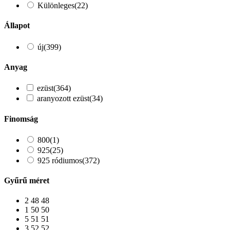
Különleges
(22)
Állapot
új
(399)
Anyag
ezüst
(364)
aranyozott ezüst
(34)
Finomság
800
(1)
925
(25)
925 ródiumos
(372)
Gyűrű méret
2
48
48
1
50
50
5
51
51
3
52
52