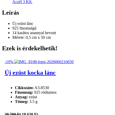
Aczél 3 Kft.
Leírás
Új ezüst lánc
925 finomságú
14 karátos arannyal bevont
Mérete: 0,5 cm x 50 cm
Ezek is érdekelhetik!
-10%
Új ezüst kocka lánc
Cikkszám:
A3-8530
Finomság:
925 ródiumos
Anyag:
ezüst
Tömeg:
3.5 g
Original
Current
20 700
Ft
18 630
Ft