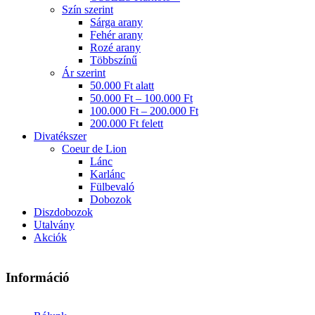
Szín szerint
Sárga arany
Fehér arany
Rozé arany
Többszínű
Ár szerint
50.000 Ft alatt
50.000 Ft – 100.000 Ft
100.000 Ft – 200.000 Ft
200.000 Ft felett
Divatékszer
Coeur de Lion
Lánc
Karlánc
Fülbevaló
Dobozok
Diszdobozok
Utalvány
Akciók
Információ