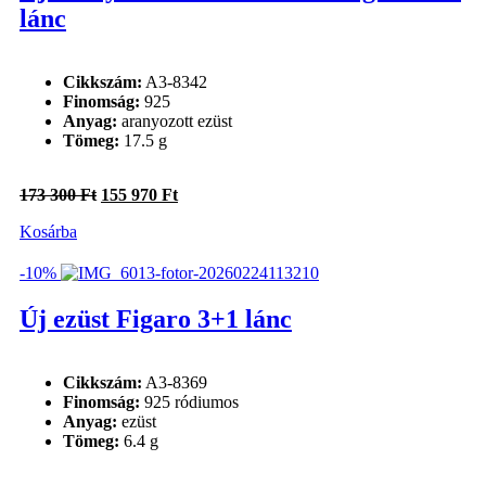
lánc
Cikkszám:
A3-8342
Finomság:
925
Anyag:
aranyozott ezüst
Tömeg:
17.5 g
Original
Current
173 300
Ft
155 970
Ft
price
price
Kosárba
was:
is:
173
155
300 Ft.
970 Ft.
-10%
Új ezüst Figaro 3+1 lánc
Cikkszám:
A3-8369
Finomság:
925 ródiumos
Anyag:
ezüst
Tömeg:
6.4 g