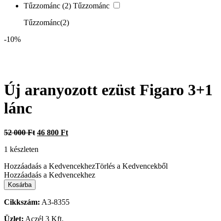
Tűzzománc
(2)
Tűzzománc
Tűzzománc
(2)
-10%
Új aranyozott ezüst Figaro 3+1
lánc
Original
Current
52 000
Ft
46 800
Ft
price
price
1 készleten
was:
is:
52
46
Hozzáadaás a Kedvencekhez
Törlés a Kedvencekből
000 Ft.
800 Ft.
Hozzáadaás a Kedvencekhez
Új
Kosárba
aranyozott
ezüst
Cikkszám:
A3-8355
Figaro
3+1
Üzlet:
Aczél 3 Kft.