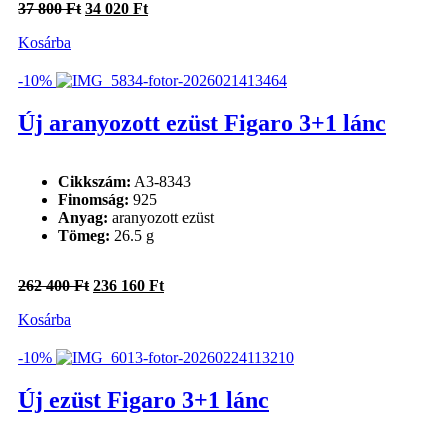
Original
Current
37 800
Ft
34 020
Ft
price
price
Kosárba
was:
is:
37
34
800 Ft.
020 Ft.
-10%
Új aranyozott ezüst Figaro 3+1 lánc
Cikkszám:
A3-8343
Finomság:
925
Anyag:
aranyozott ezüst
Tömeg:
26.5 g
Original
Current
262 400
Ft
236 160
Ft
price
price
Kosárba
was:
is:
262
236
400 Ft.
160 Ft.
-10%
Új ezüst Figaro 3+1 lánc