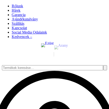
Rólunk
Hírek
Garancia
Ajándékutalvány
Szállítás
Kapcsolat
Social Media Odalaink
Kedvencek –
Keresés
a
következőre: