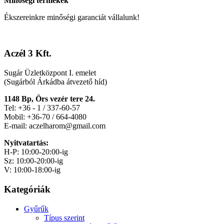
Minőségi termékek
Ékszereinkre minőségi garanciát vállalunk!
Aczél 3 Kft.
Sugár Üzletközpont I. emelet
(Sugárból Árkádba átvezető híd)
1148 Bp, Örs vezér tere 24.
Tel: +36 - 1 / 337-60-57
Mobil: +36-70 / 664-4080
E-mail: aczelharom@gmail.com
Nyitvatartás:
H-P: 10:00-20:00-ig
Sz: 10:00-20:00-ig
V: 10:00-18:00-ig
Kategóriák
Gyűrűk
Típus szerint