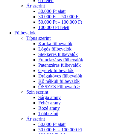
65 felett
Ár szerint
30.000 Ft alatt
30.000 Ft – 50.000 Ft
50.000 Ft – 100.000 Ft
100.000 Ft felett
Fülbevalók
Típus szerint
Karika fülbevalók
Lógós fülbevalók
Stekkeres fülbevalók
Franciazáras fülbevalók
Patentzáras fülbevalók
Gyerek fülbevalók
Drágaköves fülbevalók
Kő nélküli fülbevalók
ÖSSZES Fülbevaló >
Szín szerint
Sárga arany
Fehér arany
Rozé arany
Többszínű
Ár szerint
50.000 Ft alatt
50.000 Ft – 100.000 Ft