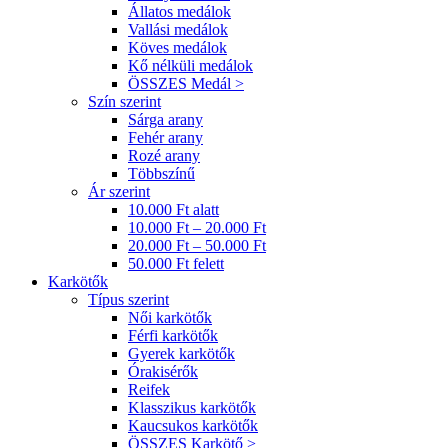
Állatos medálok
Vallási medálok
Köves medálok
Kő nélküli medálok
ÖSSZES Medál >
Szín szerint
Sárga arany
Fehér arany
Rozé arany
Többszínű
Ár szerint
10.000 Ft alatt
10.000 Ft – 20.000 Ft
20.000 Ft – 50.000 Ft
50.000 Ft felett
Karkötők
Típus szerint
Női karkötők
Férfi karkötők
Gyerek karkötők
Órakisérők
Reifek
Klasszikus karkötők
Kaucsukos karkötők
ÖSSZES Karkötő >