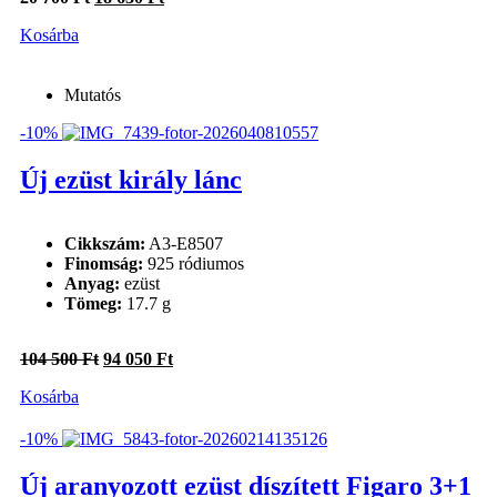
price
price
Kosárba
was:
is:
20
18
700 Ft.
630 Ft.
Mutatós
-10%
Új ezüst király lánc
Cikkszám:
A3-E8507
Finomság:
925 ródiumos
Anyag:
ezüst
Tömeg:
17.7 g
Original
Current
104 500
Ft
94 050
Ft
price
price
Kosárba
was:
is:
104
94
500 Ft.
050 Ft.
-10%
Új aranyozott ezüst díszített Figaro 3+1