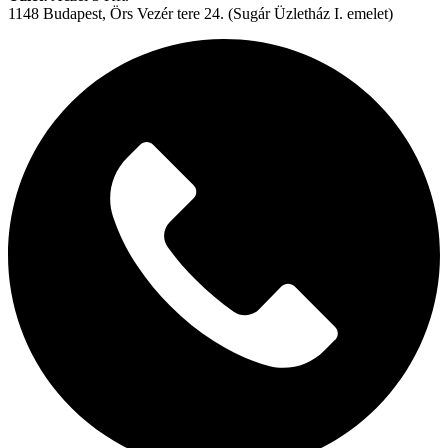
lánc
1148 Budapest, Örs Vezér tere 24. (Sugár Üzletház I. emelet)
mennyiség