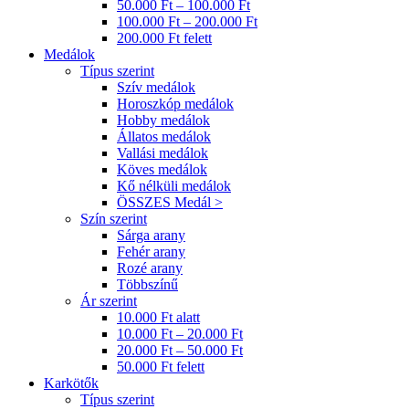
50.000 Ft – 100.000 Ft
100.000 Ft – 200.000 Ft
200.000 Ft felett
Medálok
Típus szerint
Szív medálok
Horoszkóp medálok
Hobby medálok
Állatos medálok
Vallási medálok
Köves medálok
Kő nélküli medálok
ÖSSZES Medál >
Szín szerint
Sárga arany
Fehér arany
Rozé arany
Többszínű
Ár szerint
10.000 Ft alatt
10.000 Ft – 20.000 Ft
20.000 Ft – 50.000 Ft
50.000 Ft felett
Karkötők
Típus szerint