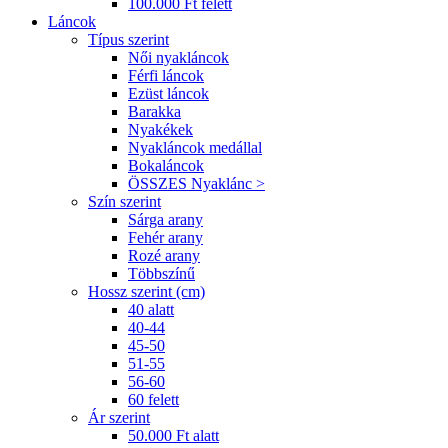
100.000 Ft felett
Láncok
Típus szerint
Női nyakláncok
Férfi láncok
Ezüst láncok
Barakka
Nyakékek
Nyakláncok medállal
Bokaláncok
ÖSSZES Nyaklánc >
Szín szerint
Sárga arany
Fehér arany
Rozé arany
Többszínű
Hossz szerint (cm)
40 alatt
40-44
45-50
51-55
56-60
60 felett
Ár szerint
50.000 Ft alatt