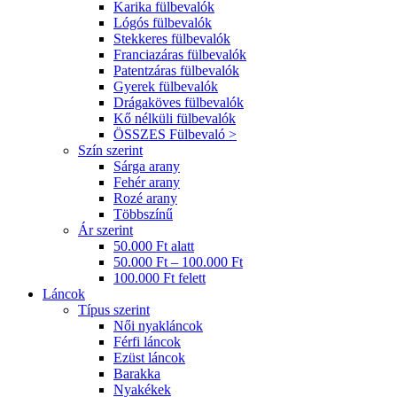
Karika fülbevalók
Lógós fülbevalók
Stekkeres fülbevalók
Franciazáras fülbevalók
Patentzáras fülbevalók
Gyerek fülbevalók
Drágaköves fülbevalók
Kő nélküli fülbevalók
ÖSSZES Fülbevaló >
Szín szerint
Sárga arany
Fehér arany
Rozé arany
Többszínű
Ár szerint
50.000 Ft alatt
50.000 Ft – 100.000 Ft
100.000 Ft felett
Láncok
Típus szerint
Női nyakláncok
Férfi láncok
Ezüst láncok
Barakka
Nyakékek