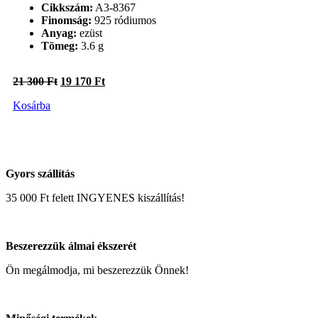
Cikkszám:
A3-8367
Finomság:
925 ródiumos
Anyag:
ezüst
Tömeg:
3.6 g
Original
Current
21 300
Ft
19 170
Ft
price
price
Kosárba
was:
is:
21
19
300 Ft.
170 Ft.
Gyors szállítás
35 000 Ft felett INGYENES kiszállítás!
Beszerezzük álmai ékszerét
Ön megálmodja, mi beszerezzük Önnek!