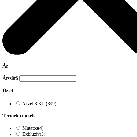
Ár
Árszűrő
Üzlet
Aczél 3 Kft.
(399)
Termék címkék
Mutatós
(4)
Exkluzív
(3)