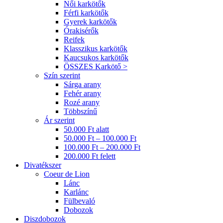
Női karkötők
Férfi karkötők
Gyerek karkötők
Órakisérők
Reifek
Klasszikus karkötők
Kaucsukos karkötők
ÖSSZES Karkötő >
Szín szerint
Sárga arany
Fehér arany
Rozé arany
Többszínű
Ár szerint
50.000 Ft alatt
50.000 Ft – 100.000 Ft
100.000 Ft – 200.000 Ft
200.000 Ft felett
Divatékszer
Coeur de Lion
Lánc
Karlánc
Fülbevaló
Dobozok
Diszdobozok