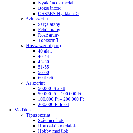
Nyakláncok medállal
Bokaláncok
ÖSSZES Nyaklánc >
Szín szerint
Sárga arany
Fehér arany
Rozé arany
Többszínű
Hossz szerint (cm)
40 alatt
40-44
45-50
51-55
56-60
60 felett
Ár szerint
50.000 Ft alatt
50.000 Ft – 100.000 Ft
100.000 Ft – 200.000 Ft
200.000 Ft felett
Medálok
Típus szerint
Szív medálok
Horoszkóp medálok
Hobby medálok