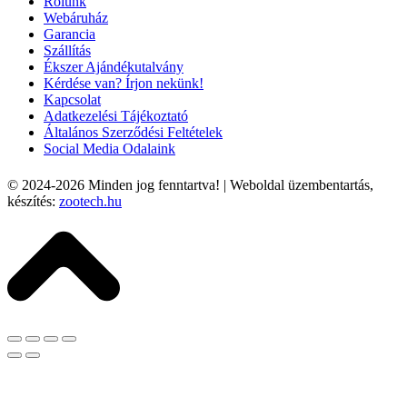
Rólunk
Webáruház
Garancia
Szállítás
Ékszer Ajándékutalvány
Kérdése van? Írjon nekünk!
Kapcsolat
Adatkezelési Tájékoztató
Általános Szerződési Feltételek
Social Media Odalaink
© 2024-2026
Minden jog fenntartva! | Weboldal üzembentartás,
készítés:
zootech.hu