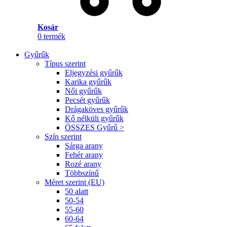
Kosár
0
termék
Gyűrűk
Típus szerint
Eljegyzési gyűrűk
Karika gyűrűk
Női gyűrűk
Pecsét gyűrűk
Drágaköves gyűrűk
Kő nélküli gyűrűk
ÖSSZES Gyűrű >
Szín szerint
Sárga arany
Fehér arany
Rozé arany
Többszínű
Méret szerint (EU)
50 alatt
50-54
55-60
60-64