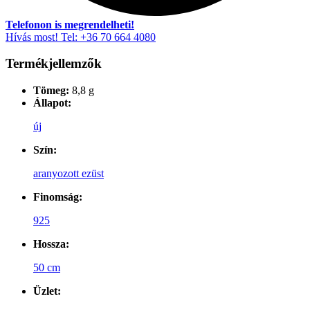
Telefonon is megrendelheti!
Hívás most! Tel: +36 70 664 4080
Termékjellemzők
Tömeg:
8,8 g
Állapot:
új
Szín:
aranyozott ezüst
Finomság:
925
Hossza:
50 cm
Üzlet: