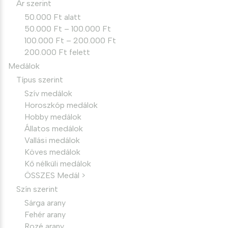
Ár szerint
50.000 Ft alatt
50.000 Ft – 100.000 Ft
100.000 Ft – 200.000 Ft
200.000 Ft felett
Medálok
Típus szerint
Szív medálok
Horoszkóp medálok
Hobby medálok
Állatos medálok
Vallási medálok
Köves medálok
Kő nélküli medálok
ÖSSZES Medál >
Szín szerint
Sárga arany
Fehér arany
Rozé arany