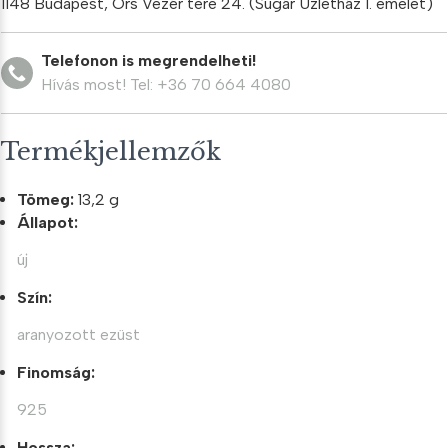
1148 Budapest, Örs Vezér tere 24. (Sugár Üzletház I. emelet)
mennyiség
Telefonon is megrendelheti!
Hívás most! Tel: +36 70 664 4080
Termékjellemzők
Tömeg:
13,2 g
Állapot:
új
Szín:
aranyozott ezüst
Finomság:
925
Hossza: