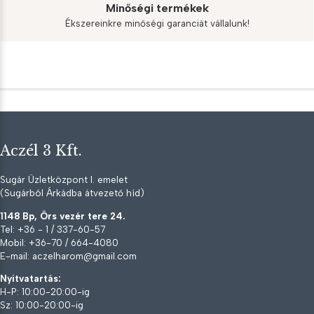
Minőségi termékek
Ékszereinkre minőségi garanciát vállalunk!
Aczél 3 Kft.
Sugár Üzletközpont I. emelet
(Sugárból Árkádba átvezető híd)
1148 Bp, Örs vezér tere 24.
Tel: +36 - 1 / 337-60-57
Mobil: +36-70 / 664-4080
E-mail: aczelharom@gmail.com
Nyitvatartás:
H-P: 10:00-20:00-ig
Sz: 10:00-20:00-ig