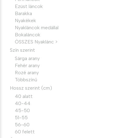
Ezüst láncok
Barakka
Nyakékek
Nyakláncok medállal
Bokaláncok
ÖSSZES Nyaklánc >
Szín szerint
Sárga arany
Fehér arany
Rozé arany
Többszínű
Hossz szerint (cm)
40 alatt
40-44
45-50
51-55
56-60
60 felett