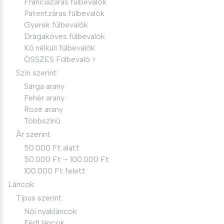
Franciazáras fülbevalók
Patentzáras fülbevalók
Gyerek fülbevalók
Drágaköves fülbevalók
Kő nélküli fülbevalók
ÖSSZES Fülbevaló >
Szín szerint
Sárga arany
Fehér arany
Rozé arany
Többszínű
Ár szerint
50.000 Ft alatt
50.000 Ft – 100.000 Ft
100.000 Ft felett
Láncok
Típus szerint
Női nyakláncok
Férfi láncok