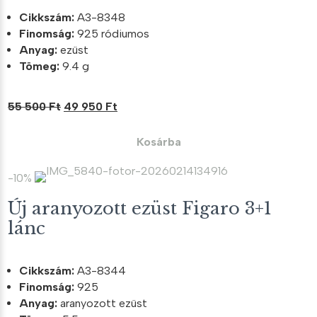
Cikkszám:
A3-8348
Finomság:
925 ródiumos
Anyag:
ezüst
Tömeg:
9.4 g
Original
Current
55 500
Ft
49 950
Ft
price
price
was:
is:
Kosárba
55
49
500 Ft.
950 Ft.
-10%
Új aranyozott ezüst Figaro 3+1
lánc
Cikkszám:
A3-8344
Finomság:
925
Anyag:
aranyozott ezüst