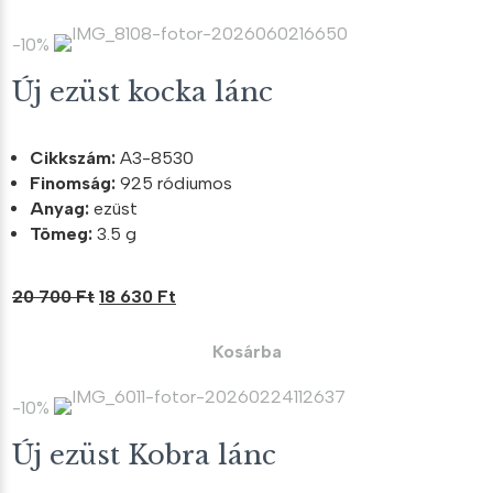
24
22
800 Ft.
320 Ft.
-10%
Új ezüst kocka lánc
Cikkszám:
A3-8530
Finomság:
925 ródiumos
Anyag:
ezüst
Tömeg:
3.5 g
Original
Current
20 700
Ft
18 630
Ft
price
price
was:
is:
Kosárba
20
18
700 Ft.
630 Ft.
-10%
Új ezüst Kobra lánc