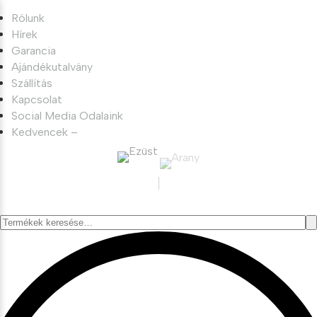
Rólunk
Hírek
Garancia
Ajándékutalvány
Szállítás
Kapcsolat
Social Media Odalaink
Kedvencek –
Keresés
a
következőre: