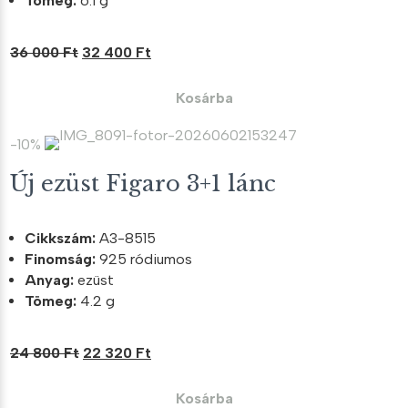
Tömeg:
6.1 g
Original
Current
36 000
Ft
32 400
Ft
price
price
was:
is:
Kosárba
36
32
000 Ft.
400 Ft.
-10%
Új ezüst Figaro 3+1 lánc
Cikkszám:
A3-8515
Finomság:
925 ródiumos
Anyag:
ezüst
Tömeg:
4.2 g
Original
Current
24 800
Ft
22 320
Ft
price
price
was:
is:
Kosárba