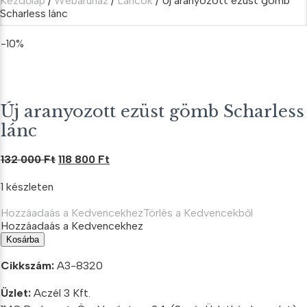
Kezdőlap
/
Webáruház
/
Láncok
/ Új aranyozott ezüst gömb
Scharless lánc
-10%
Új aranyozott ezüst gömb Scharless
lánc
Original
Current
132 000
Ft
118 800
Ft
price
price
1 készleten
was:
is:
132
118
Hozzáadaás a Kedvencekhez
Törlés a Kedvencekből
000 Ft.
800 Ft.
Hozzáadaás a Kedvencekhez
Új
Kosárba
aranyozott
ezüst
Cikkszám:
A3-8320
gömb
Scharless
Üzlet:
Aczél 3 Kft.
lánc