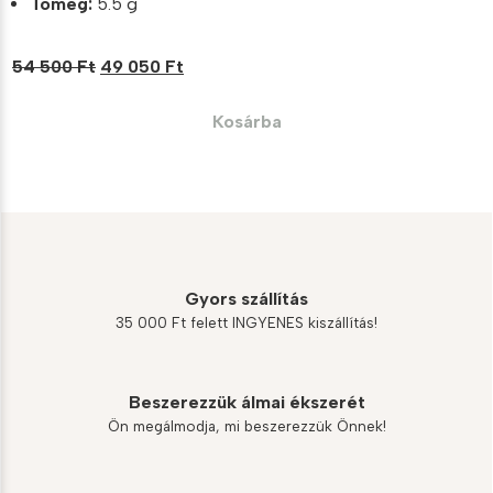
Tömeg:
5.5 g
Original
Current
54 500
Ft
49 050
Ft
price
price
was:
is:
Kosárba
54
49
500 Ft.
050 Ft.
Gyors szállítás
35 000 Ft felett INGYENES kiszállítás!
Beszerezzük álmai ékszerét
Ön megálmodja, mi beszerezzük Önnek!