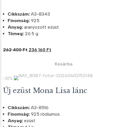
Cikkszám:
A3-8343
Finomság:
925
Anyag:
aranyozott ezüst
Tömeg:
26.5 g
Original
Current
262 400
Ft
236 160
Ft
price
price
was:
is:
Kosárba
262
236
400 Ft.
160 Ft.
-10%
Új ezüst Mona Lisa lánc
Cikkszám:
A3-8516
Finomság:
925 ródiumos
Anyag:
ezüst