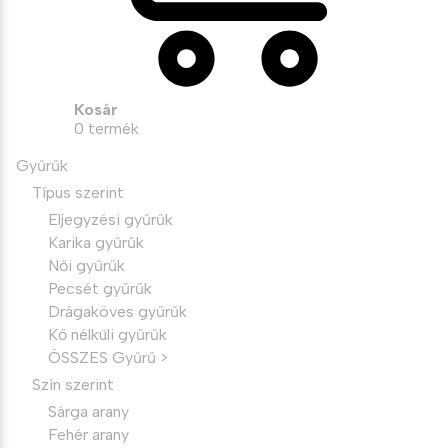
Kosár
0
termék
Gyűrűk
Típus szerint
Eljegyzési gyűrűk
Karika gyűrűk
Női gyűrűk
Pecsét gyűrűk
Drágaköves gyűrűk
Kő nélküli gyűrűk
ÖSSZES Gyűrű >
Szín szerint
Sárga arany
Fehér arany