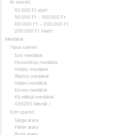
Ár szerint
50.000 Ft alatt
50.000 Ft – 100.000 Ft
100.000 Ft – 200.000 Ft
200.000 Ft felett
Medálok
Típus szerint
Szív medálok
Horoszkóp medálok
Hobby medálok
Állatos medálok
Vallási medálok
Köves medálok
Kő nélküli medálok
ÖSSZES Medál >
Szín szerint
Sárga arany
Fehér arany
Rozé arany