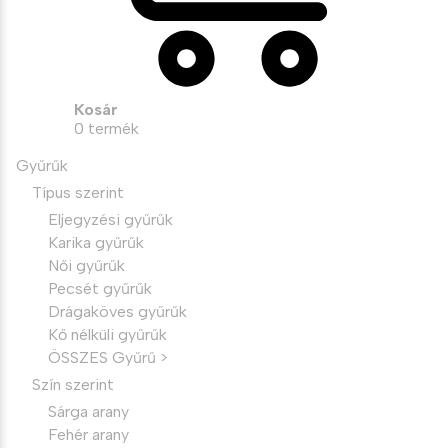
Kosár
0
termék
Gyűrűk
Típus szerint
Eljegyzési gyűrűk
Karika gyűrűk
Női gyűrűk
Pecsét gyűrűk
Drágaköves gyűrűk
Kő nélküli gyűrűk
ÖSSZES Gyűrű >
Szín szerint
Sárga arany
Fehér arany