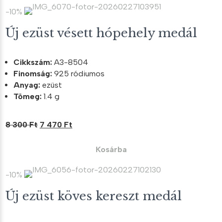
000 Ft.
300 Ft.
-10%
Új ezüst vésett hópehely medál
Cikkszám:
A3-8504
Finomság:
925 ródiumos
Anyag:
ezüst
Tömeg:
1.4 g
Original
Current
8 300
Ft
7 470
Ft
price
price
was:
is:
Kosárba
8
7
300 Ft.
470 Ft.
-10%
Új ezüst köves kereszt medál