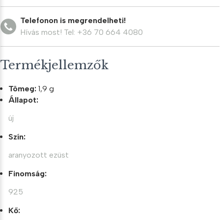
medál
mennyiség
Telefonon is megrendelheti!
Hívás most! Tel: +36 70 664 4080
Termékjellemzők
Tömeg:
1,9 g
Állapot:
új
Szín:
aranyozott ezüst
Finomság:
925
Kő: