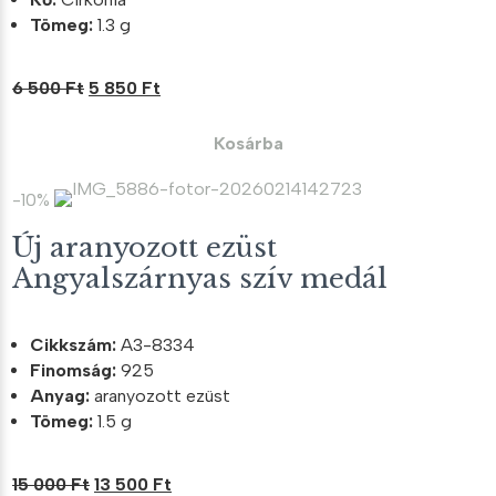
Tömeg:
1.3 g
Original
Current
6 500
Ft
5 850
Ft
price
price
was:
is:
Kosárba
6
5
500 Ft.
850 Ft.
-10%
Új aranyozott ezüst
Angyalszárnyas szív medál
Cikkszám:
A3-8334
Finomság:
925
Anyag:
aranyozott ezüst
Tömeg:
1.5 g
Original
Current
15 000
Ft
13 500
Ft