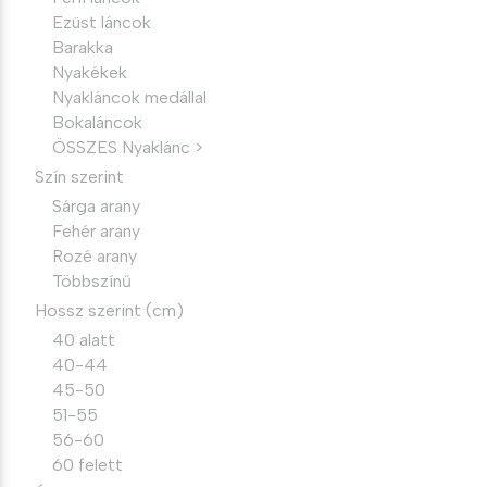
Ezüst láncok
Barakka
Nyakékek
Nyakláncok medállal
Bokaláncok
ÖSSZES Nyaklánc >
Szín szerint
Sárga arany
Fehér arany
Rozé arany
Többszínű
Hossz szerint (cm)
40 alatt
40-44
45-50
51-55
56-60
60 felett