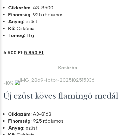
Cikkszám:
A3-8500
Finomság:
925 ródiumos
Anyag:
ezüst
Kő:
Cirkónia
Tömeg:
1.1 g
Original
Current
6 500
Ft
5 850
Ft
price
price
was:
is:
Kosárba
6
5
500 Ft.
850 Ft.
-10%
Új ezüst köves flamingó medál
Cikkszám:
A3-8163
Finomság:
925 ródiumos
Anyag:
ezüst
Kő:
Cirkónia