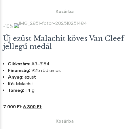
price
price
was:
is:
Kosárba
15
13
000 Ft.
500 Ft.
-10%
Új ezüst Malachit köves Van Cleef
jellegű medál
Cikkszám:
A3-8154
Finomság:
925 ródiumos
Anyag:
ezüst
Kő:
Malachit
Tömeg:
1.4 g
Original
Current
7 000
Ft
6 300
Ft
price
price
was:
is:
Kosárba
7
6