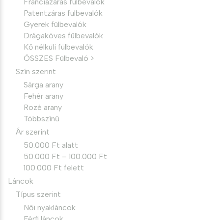
Franciazáras fülbevalók
Patentzáras fülbevalók
Gyerek fülbevalók
Drágaköves fülbevalók
Kő nélküli fülbevalók
ÖSSZES Fülbevaló >
Szín szerint
Sárga arany
Fehér arany
Rozé arany
Többszínű
Ár szerint
50.000 Ft alatt
50.000 Ft – 100.000 Ft
100.000 Ft felett
Láncok
Típus szerint
Női nyakláncok
Férfi láncok