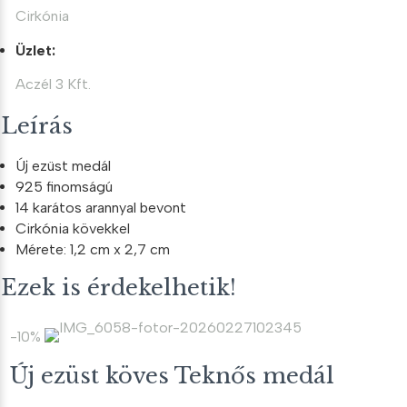
Cirkónia
Üzlet:
Aczél 3 Kft.
Leírás
Új ezüst medál
925 finomságú
14 karátos arannyal bevont
Cirkónia kövekkel
Mérete: 1,2 cm x 2,7 cm
Ezek is érdekelhetik!
-10%
Új ezüst köves Teknős medál