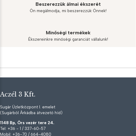
Beszerezzük álmai ékszerét
Ön megálmodja, mi beszerezzük Önnek!
Minőségi termékek
Ékszereinkre minőségi garanciát vállalunk!
Aczél 3 Kft.
Sugár Üzletközpont I. emelet
(Sugárból Árkádba átvezető híd)
1148 Bp, Örs vezér tere 24.
Tel: +36 - 1 / 337-60-57
Mobil: +36-70 / 664-4080