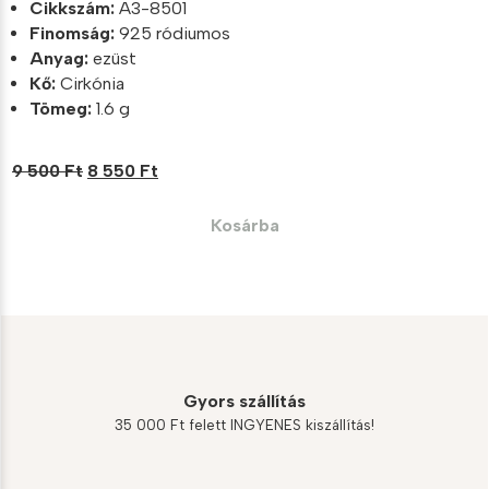
Cikkszám:
A3-8501
Finomság:
925 ródiumos
Anyag:
ezüst
Kő:
Cirkónia
Tömeg:
1.6 g
Original
Current
9 500
Ft
8 550
Ft
price
price
was:
is:
Kosárba
9
8
500 Ft.
550 Ft.
Gyors szállítás
35 000 Ft felett INGYENES kiszállítás!