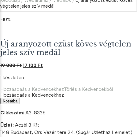
Kezdőlap
/
Webáruház
/
Medálok
/ Új aranyozott ezüst köves
végtelen jeles szív medál
-10%
Új aranyozott ezüst köves végtelen
jeles szív medál
Original
Current
19 000
Ft
17 100
Ft
price
price
1 készleten
was:
is:
19
17
Hozzáadaás a Kedvencekhez
Törlés a Kedvencekből
000 Ft.
100 Ft.
Hozzáadaás a Kedvencekhez
Új
Kosárba
aranyozott
ezüst
Cikkszám:
A3-8335
köves
végtelen
Üzlet:
Aczél 3 Kft.
jeles
1148 Budapest, Örs Vezér tere 24. (Sugár Üzletház I. emelet)
szív