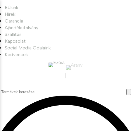
Rólunk
Hírek
Garancia
Ajándékutalvány
Szállítás
Kapcsolat
Social Media Odalaink
Kedvencek –
Keresés
a
következőre: