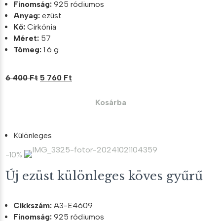
Finomság:
925 ródiumos
Anyag:
ezüst
Kő:
Cirkónia
Méret:
57
Tömeg:
1.6 g
Original
Current
6 400
Ft
5 760
Ft
price
price
was:
is:
Kosárba
6
5
400 Ft.
760 Ft.
Különleges
-10%
Új ezüst különleges köves gyűrű
Cikkszám:
A3-E4609
Finomság:
925 ródiumos