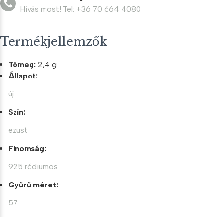
Hívás most! Tel: +36 70 664 4080
Termékjellemzők
Tömeg:
2,4 g
Állapot:
új
Szín:
ezüst
Finomság:
925 ródiumos
Gyűrű méret:
57