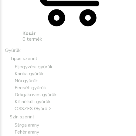
Kosár
0
termék
Gyűrűk
Típus szerint
Eljegyzési gyűrűk
Karika gyűrűk
Női gyűrűk
Pecsét gyűrűk
Drágaköves gyűrűk
Kő nélküli gyűrűk
ÖSSZES Gyűrű >
Szín szerint
Sárga arany
Fehér arany