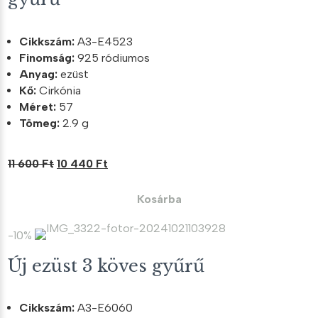
Cikkszám:
A3-E4523
Finomság:
925 ródiumos
Anyag:
ezüst
Kő:
Cirkónia
Méret:
57
Tömeg:
2.9 g
Original
Current
11 600
Ft
10 440
Ft
price
price
was:
is:
Kosárba
11
10
600 Ft.
440 Ft.
-10%
Új ezüst 3 köves gyűrű
Cikkszám:
A3-E6060