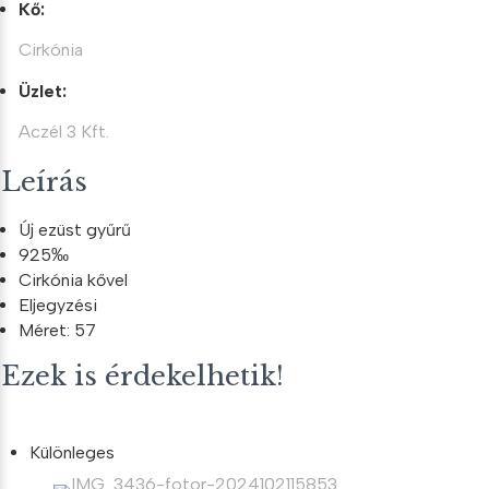
Kő:
Cirkónia
Üzlet:
Aczél 3 Kft.
Leírás
Új ezüst gyűrű
925‰
Cirkónia kővel
Eljegyzési
Méret: 57
Ezek is érdekelhetik!
Különleges