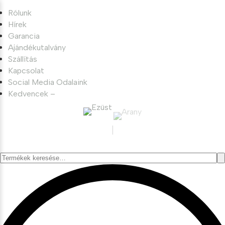
Rólunk
Hírek
Garancia
Ajándékutalvány
Szállítás
Kapcsolat
Social Media Odalaink
Kedvencek –
Keresés
a
következőre: