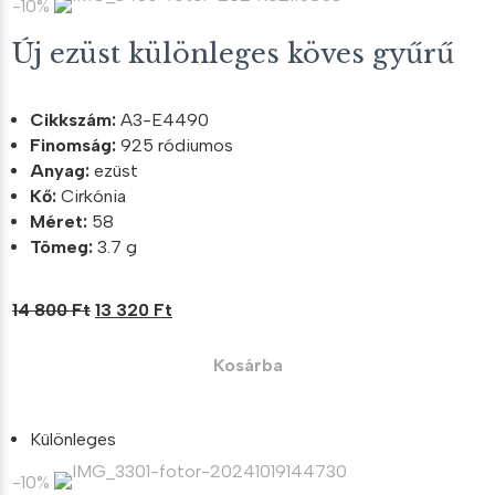
-10%
Új ezüst különleges köves gyűrű
Cikkszám:
A3-E4490
Finomság:
925 ródiumos
Anyag:
ezüst
Kő:
Cirkónia
Méret:
58
Tömeg:
3.7 g
Original
Current
14 800
Ft
13 320
Ft
price
price
was:
is:
Kosárba
14
13
800 Ft.
320 Ft.
Különleges
-10%