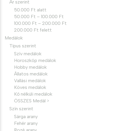
Ár szerint
50.000 Ft alatt
50.000 Ft – 100.000 Ft
100.000 Ft – 200.000 Ft
200.000 Ft felett
Medálok
Típus szerint
Szív medálok
Horoszkóp medálok
Hobby medálok
Állatos medálok
Vallási medálok
Köves medálok
Kő nélküli medálok
ÖSSZES Medál >
Szín szerint
Sárga arany
Fehér arany
Rozé arany