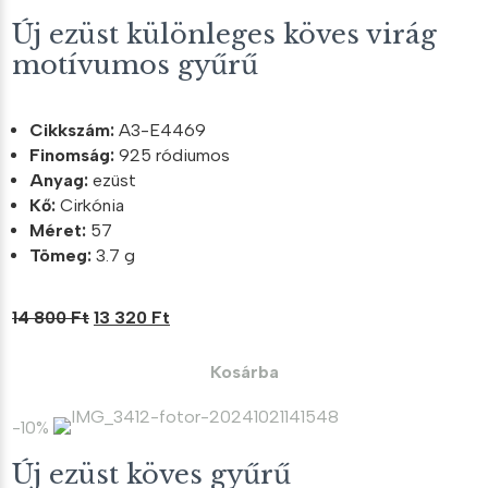
Új ezüst különleges köves virág
motívumos gyűrű
Cikkszám:
A3-E4469
Finomság:
925 ródiumos
Anyag:
ezüst
Kő:
Cirkónia
Méret:
57
Tömeg:
3.7 g
Original
Current
14 800
Ft
13 320
Ft
price
price
was:
is:
Kosárba
14
13
800 Ft.
320 Ft.
-10%
Új ezüst köves gyűrű