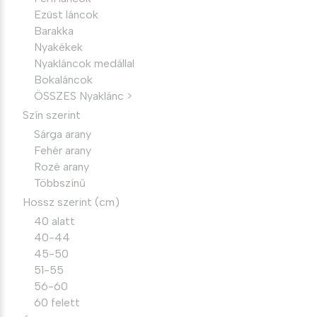
Ezüst láncok
Barakka
Nyakékek
Nyakláncok medállal
Bokaláncok
ÖSSZES Nyaklánc >
Szín szerint
Sárga arany
Fehér arany
Rozé arany
Többszínű
Hossz szerint (cm)
40 alatt
40-44
45-50
51-55
56-60
60 felett