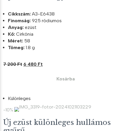
Cikkszám:
A3-E6438
Finomság:
925 ródiumos
Anyag:
ezüst
Kő:
Cirkónia
Méret:
58
Tömeg:
1.8 g
Original
Current
7 200
Ft
6 480
Ft
price
price
was:
is:
Kosárba
7
6
200 Ft.
480 Ft.
Különleges
-10%
Új ezüst különleges hullámos
gyűrű