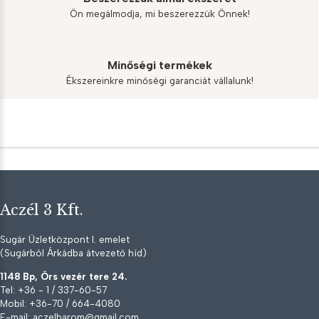
Ön megálmodja, mi beszerezzük Önnek!
Minőségi termékek
Ékszereinkre minőségi garanciát vállalunk!
Aczél 3 Kft.
Sugár Üzletközpont I. emelet
(Sugárból Árkádba átvezető híd)
1148 Bp, Örs vezér tere 24.
Tel: +36 - 1 / 337-60-57
Mobil: +36-70 / 664-4080
E-mail: aczelharom@gmail.com