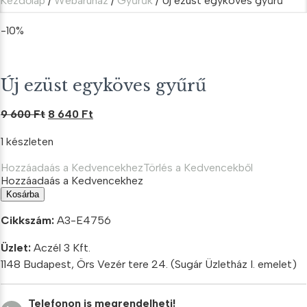
Kezdőlap
/
Webáruház
/
Gyűrűk
/ Új ezüst egyköves gyűrű
-10%
Új ezüst egyköves gyűrű
Original
Current
9 600
Ft
8 640
Ft
price
price
1 készleten
was:
is:
9
8
Hozzáadaás a Kedvencekhez
Törlés a Kedvencekből
600 Ft.
640 Ft.
Hozzáadaás a Kedvencekhez
Új
Kosárba
ezüst
egyköves
Cikkszám:
A3-E4756
gyűrű
mennyiség
Üzlet:
Aczél 3 Kft.
1148 Budapest, Örs Vezér tere 24. (Sugár Üzletház I. emelet)
Telefonon is megrendelheti!