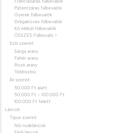
Franciazáras fülbevalók
Patentzáras fülbevalók
Gyerek fülbevalók
Drágaköves fülbevalók
Kő nélküli fülbevalók
ÖSSZES Fülbevaló >
Szín szerint
Sárga arany
Fehér arany
Rozé arany
Többszínű
Ár szerint
50.000 Ft alatt
50.000 Ft – 100.000 Ft
100.000 Ft felett
Láncok
Típus szerint
Női nyakláncok
Férfi láncok