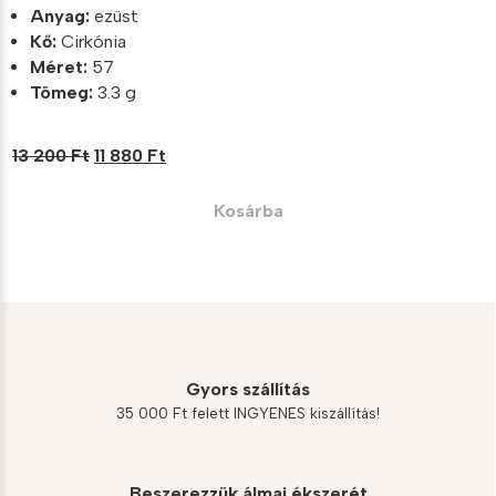
Anyag:
ezüst
Kő:
Cirkónia
Méret:
57
Tömeg:
3.3 g
Original
Current
13 200
Ft
11 880
Ft
price
price
was:
is:
Kosárba
13
11
200 Ft.
880 Ft.
Gyors szállítás
35 000 Ft felett INGYENES kiszállítás!
Beszerezzük álmai ékszerét