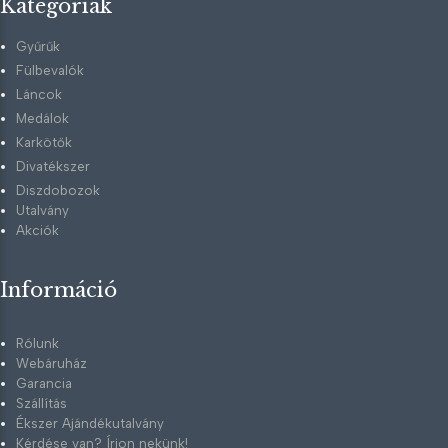
Kategóriák
Gyűrűk
Fülbevalók
Láncok
Medálok
Karkötők
Divatékszer
Diszdobozok
Utalvány
Akciók
Információ
Rólunk
Webáruház
Garancia
Szállítás
Ékszer Ajándékutalvány
Kérdése van? Írjon nekünk!