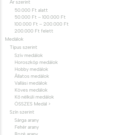
Ár szerint
50.000 Ft alatt
50.000 Ft – 100.000 Ft
100.000 Ft – 200.000 Ft
200.000 Ft felett
Medálok
Típus szerint
Szív medálok
Horoszkóp medálok
Hobby medálok
Állatos medálok
Vallási medálok
Köves medálok
Kő nélküli medálok
ÖSSZES Medál >
Szín szerint
Sárga arany
Fehér arany
Rozé arany