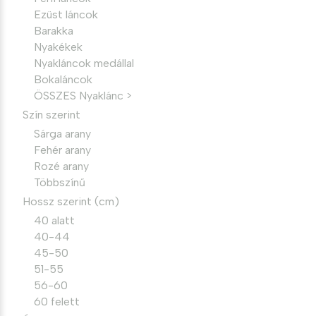
Ezüst láncok
Barakka
Nyakékek
Nyakláncok medállal
Bokaláncok
ÖSSZES Nyaklánc >
Szín szerint
Sárga arany
Fehér arany
Rozé arany
Többszínű
Hossz szerint (cm)
40 alatt
40-44
45-50
51-55
56-60
60 felett