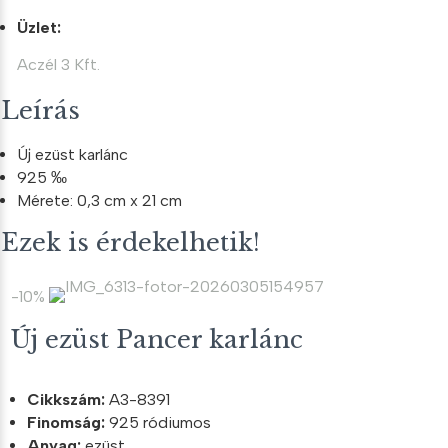
Üzlet:
Aczél 3 Kft.
Leírás
Új ezüst karlánc
925 ‰
Mérete: 0,3 cm x 21 cm
Ezek is érdekelhetik!
-10%
Új ezüst Pancer karlánc
Cikkszám:
A3-8391
Finomság:
925 ródiumos
Anyag:
ezüst