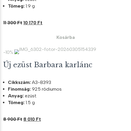
Tömeg:
1.9 g
Original
Current
11 300
Ft
10 170
Ft
price
price
was:
is:
Kosárba
11
10
300 Ft.
170 Ft.
-10%
Új ezüst Barbara karlánc
Cikkszám:
A3-8393
Finomság:
925 ródiumos
Anyag:
ezüst
Tömeg:
1.5 g
Original
Current
8 900
Ft
8 010
Ft
price
price