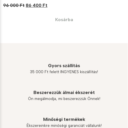
Original
Current
96 000
Ft
86 400
Ft
price
price
was:
is:
Kosárba
96
86
000 Ft.
400 Ft.
Gyors szállítás
35 000 Ft felett INGYENES kiszállítás!
Beszerezzük álmai ékszerét
Ön megálmodja, mi beszerezzük Önnek!
Minőségi termékek
Ékszereinkre minőségi garanciát vállalunk!