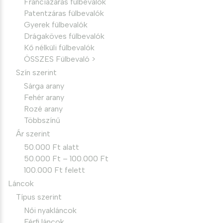
Franciazáras fülbevalók
Patentzáras fülbevalók
Gyerek fülbevalók
Drágaköves fülbevalók
Kő nélküli fülbevalók
ÖSSZES Fülbevaló >
Szín szerint
Sárga arany
Fehér arany
Rozé arany
Többszínű
Ár szerint
50.000 Ft alatt
50.000 Ft – 100.000 Ft
100.000 Ft felett
Láncok
Típus szerint
Női nyakláncok
Férfi láncok