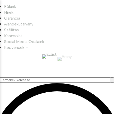
Rólunk
Hírek
Garancia
Ajándékutalvány
Szállítás
Kapcsolat
Social Media Odalaink
Kedvencek –
Keresés
a
következőre: