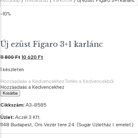
Kezdőlap
/
Webáruház
/
Karkötők
/ Új ezüst Figaro 3+1 karlánc
-10%
Új ezüst Figaro 3+1 karlánc
Original
Current
11 800
Ft
10 620
Ft
price
price
1 készleten
was:
is:
11
10
Hozzáadaás a Kedvencekhez
Törlés a Kedvencekből
800 Ft.
620 Ft.
Hozzáadaás a Kedvencekhez
Új
Kosárba
ezüst
Figaro
Cikkszám:
A3-8585
3+1
karlánc
Üzlet:
Aczél 3 Kft.
mennyiség
1148 Budapest, Örs Vezér tere 24. (Sugár Üzletház I. emelet)