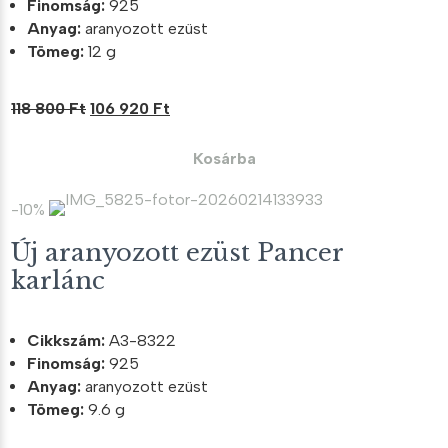
Finomság:
925
Anyag:
aranyozott ezüst
Tömeg:
12 g
Original
Current
118 800
Ft
106 920
Ft
price
price
was:
is:
Kosárba
118
106
800 Ft.
920 Ft.
-10%
Új aranyozott ezüst Pancer
karlánc
Cikkszám:
A3-8322
Finomság:
925
Anyag:
aranyozott ezüst
Tömeg:
9.6 g