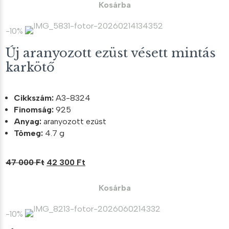
was:
is:
Kosárba
8
8
900 Ft.
010 Ft.
-10%
Új aranyozott ezüst vésett mintás
karkötő
Cikkszám:
A3-8324
Finomság:
925
Anyag:
aranyozott ezüst
Tömeg:
4.7 g
Original
Current
47 000
Ft
42 300
Ft
price
price
was:
is:
Kosárba
47
42
000 Ft.
300 Ft.
-10%