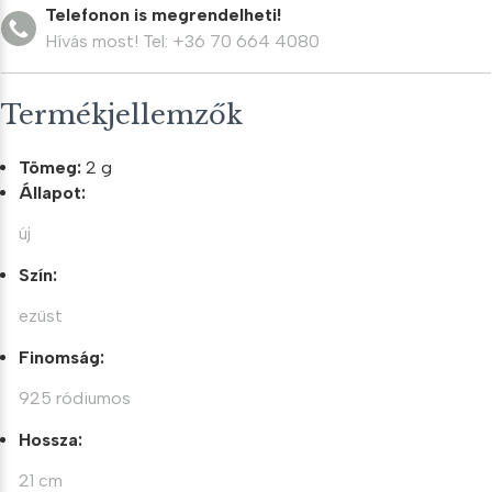
Telefonon is megrendelheti!
Hívás most! Tel: +36 70 664 4080
Termékjellemzők
Tömeg:
2 g
Állapot:
új
Szín:
ezüst
Finomság:
925 ródiumos
Hossza:
21 cm