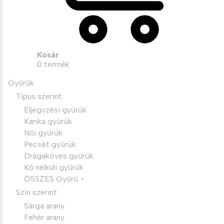
Kosár
0
termék
Gyűrűk
Típus szerint
Eljegyzési gyűrűk
Karika gyűrűk
Női gyűrűk
Pecsét gyűrűk
Drágaköves gyűrűk
Kő nélküli gyűrűk
ÖSSZES Gyűrű >
Szín szerint
Sárga arany
Fehér arany