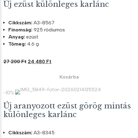
Új ezüst különleges karlánc
Cikkszám:
A3-8567
Finomság:
925 ródiumos
Anyag:
ezüst
Tömeg:
4.6 g
Original
Current
27 200
Ft
24 480
Ft
price
price
was:
is:
Kosárba
27
24
200 Ft.
480 Ft.
-10%
Új aranyozott ezüst görög mintás
különleges karlánc
Cikkszám:
A3-8345