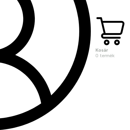
Kosár
0
termék