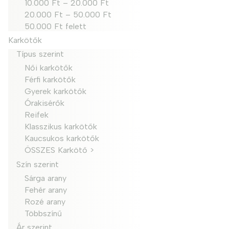
10.000 Ft – 20.000 Ft
20.000 Ft – 50.000 Ft
50.000 Ft felett
Karkötők
Típus szerint
Női karkötők
Férfi karkötők
Gyerek karkötők
Órakisérők
Reifek
Klasszikus karkötők
Kaucsukos karkötők
ÖSSZES Karkötő >
Szín szerint
Sárga arany
Fehér arany
Rozé arany
Többszínű
Ár szerint