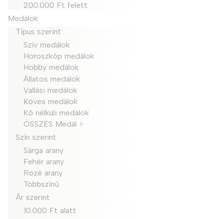
200.000 Ft felett
Medálok
Típus szerint
Szív medálok
Horoszkóp medálok
Hobby medálok
Állatos medálok
Vallási medálok
Köves medálok
Kő nélküli medálok
ÖSSZES Medál >
Szín szerint
Sárga arany
Fehér arany
Rozé arany
Többszínű
Ár szerint
10.000 Ft alatt