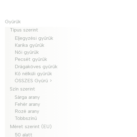
Gyűrűk
Típus szerint
Eljegyzési gyűrűk
Karika gyűrűk
Női gyűrűk
Pecsét gyűrűk
Drágaköves gyűrűk
Kő nélküli gyűrűk
ÖSSZES Gyűrű >
Szín szerint
Sárga arany
Fehér arany
Rozé arany
Többszínű
Méret szerint (EU)
50 alatt