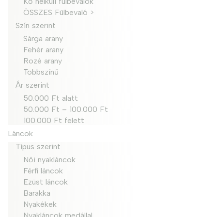
Kő nélküli fülbevalók
ÖSSZES Fülbevaló >
Szín szerint
Sárga arany
Fehér arany
Rozé arany
Többszínű
Ár szerint
50.000 Ft alatt
50.000 Ft – 100.000 Ft
100.000 Ft felett
Láncok
Típus szerint
Női nyakláncok
Férfi láncok
Ezüst láncok
Barakka
Nyakékek
Nyakláncok medállal