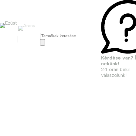
Keresés
a
következőre:
Kérdése van? Í
nekünk!
24 órán belül
válaszolunk!