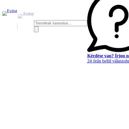
Keresés
a
következőre:
Kérdése van? Írjon 
24 órán belül válaszol