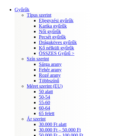
Gyűrűk
Típus szerint
Eljegyzési gyűrűk
Karika gyűrűk
Női gyűrűk
Pecsét gyűrűk
Drágaköves gyűrűk
Kő nélküli gyűrűk
ÖSSZES Gyűrű >
Szín szerint
Sárga arany
Fehér arany
Rozé arany
Többszínű
Méret szerint (EU)
50 alatt
50-54
55-60
60-64
65 felett
Ár szerint
30.000 Ft alatt
30.000 Ft – 50.000 Ft
50.000 Ft – 100.000 Ft