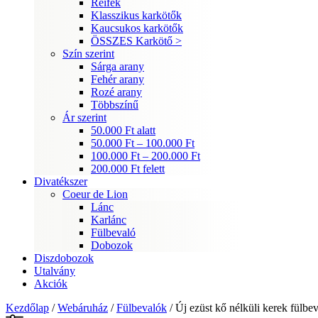
Reifek
Klasszikus karkötők
Kaucsukos karkötők
ÖSSZES Karkötő >
Szín szerint
Sárga arany
Fehér arany
Rozé arany
Többszínű
Ár szerint
50.000 Ft alatt
50.000 Ft – 100.000 Ft
100.000 Ft – 200.000 Ft
200.000 Ft felett
Divatékszer
Coeur de Lion
Lánc
Karlánc
Fülbevaló
Dobozok
Diszdobozok
Utalvány
Akciók
Kezdőlap
/
Webáruház
/
Fülbevalók
/ Új ezüst kő nélküli kerek fülbe