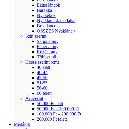
Ezüst láncok
Barakka
Nyakékek
Nyakláncok medállal
Bokaláncok
ÖSSZES Nyaklánc >
Szín szerint
Sárga arany
Fehér arany
Rozé arany
Többszínű
Hossz szerint (cm)
40 alatt
40-44
45-50
51-55
56-60
60 felett
Ár szerint
50.000 Ft alatt
50.000 Ft – 100.000 Ft
100.000 Ft – 200.000 Ft
200.000 Ft felett
Medálok