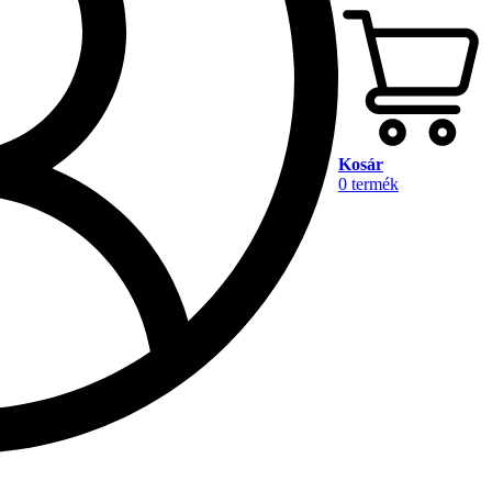
Kosár
0
termék