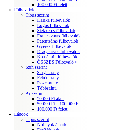
100.000 Ft felett
Fülbevalók
Típus szerint
Karika fülbevalók
Lógós fülbevalók
Stekkeres fülbevalók
Franciazáras fülbevalók
Patentzáras fülbevalók
Gyerek fülbevalók
Drágaköves fülbevalók
Kő nélküli fülbevalók
ÖSSZES Fülbevaló >
Szín szerint
Sárga arany
Fehér arany
Rozé arany
Többszínű
Ár szerint
50.000 Ft alatt
50.000 Ft – 100.000 Ft
100.000 Ft felett
Láncok
Típus szerint
Női nyakláncok
Férfi láncok