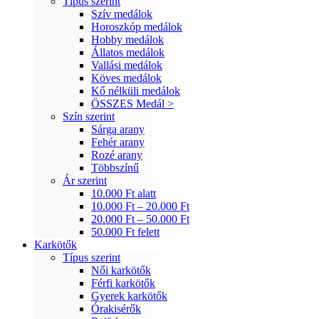
Típus szerint
Szív medálok
Horoszkóp medálok
Hobby medálok
Állatos medálok
Vallási medálok
Köves medálok
Kő nélküli medálok
ÖSSZES Medál >
Szín szerint
Sárga arany
Fehér arany
Rozé arany
Többszínű
Ár szerint
10.000 Ft alatt
10.000 Ft – 20.000 Ft
20.000 Ft – 50.000 Ft
50.000 Ft felett
Karkötők
Típus szerint
Női karkötők
Férfi karkötők
Gyerek karkötők
Órakisérők