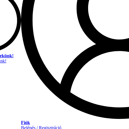
nekünk!
unk!
Fiók
Belépés / Regisztráció