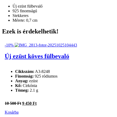
Új ezüst fülbevaló
925 finomságú
Stekkeres
Mérete: 0,7 cm
Ezek is érdekelhetik!
-10%
Új ezüst köves fülbevaló
Cikkszám:
A3-8248
Finomság:
925 ródiumos
Anyag:
ezüst
Kő:
Cirkónia
Tömeg:
2.1 g
Original
Current
10 500
Ft
9 450
Ft
price
price
Kosárba
was:
is: