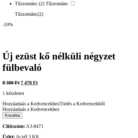
Tűzzománc
(2)
Tűzzománc
Tűzzománc
(2)
-10%
Új ezüst kő nélküli négyzet
fülbevaló
Original
Current
8 300
Ft
7 470
Ft
price
price
1 készleten
was:
is:
8
7
Hozzáadaás a Kedvencekhez
Törlés a Kedvencekből
300 Ft.
470 Ft.
Hozzáadaás a Kedvencekhez
Új
Kosárba
ezüst
kő
Cikkszám:
A3-8471
nélküli
négyzet
Üzlet:
Aczél 3 Kft.