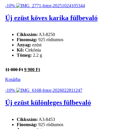
10
9
500 Ft.
450 Ft.
-10%
Új ezüst köves karika fülbevaló
Cikkszám:
A3-8250
Finomság:
925 ródiumos
Anyag:
ezüst
Kő:
Cirkónia
Tömeg:
2.2 g
Original
Current
11 000
Ft
9 900
Ft
price
price
Kosárba
was:
is:
11
9
000 Ft.
900 Ft.
-10%
Új ezüst különleges fülbevaló
Cikkszám:
A3-8453
Finomság:
925 ródiumos