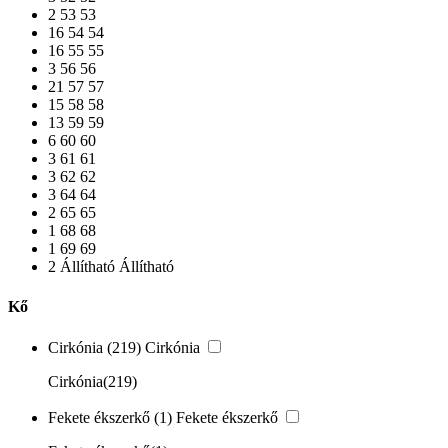
2
53
53
16
54
54
16
55
55
3
56
56
21
57
57
15
58
58
13
59
59
6
60
60
3
61
61
3
62
62
3
64
64
2
65
65
1
68
68
1
69
69
2
Állítható
Állítható
Kő
Cirkónia
(219)
Cirkónia
Cirkónia
(219)
Fekete ékszerkő
(1)
Fekete ékszerkő