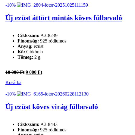
000 Ft.
700 Ft.
-10%
Új ezüst áttört mintás köves fülbevaló
Cikkszám:
A3-8239
Finomság:
925 ródiumos
Anyag:
ezüst
Kő:
Cirkónia
Tömeg:
2 g
Original
Current
10 000
Ft
9 000
Ft
price
price
Kosárba
was:
is:
10
9
000 Ft.
000 Ft.
-10%
Új ezüst köves virág fülbevaló
Cikkszám:
A3-8443
Finomság:
925 ródiumos