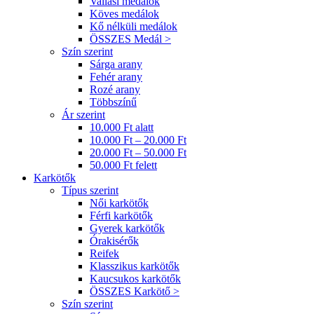
Vallási medálok
Köves medálok
Kő nélküli medálok
ÖSSZES Medál >
Szín szerint
Sárga arany
Fehér arany
Rozé arany
Többszínű
Ár szerint
10.000 Ft alatt
10.000 Ft – 20.000 Ft
20.000 Ft – 50.000 Ft
50.000 Ft felett
Karkötők
Típus szerint
Női karkötők
Férfi karkötők
Gyerek karkötők
Órakisérők
Reifek
Klasszikus karkötők
Kaucsukos karkötők
ÖSSZES Karkötő >
Szín szerint