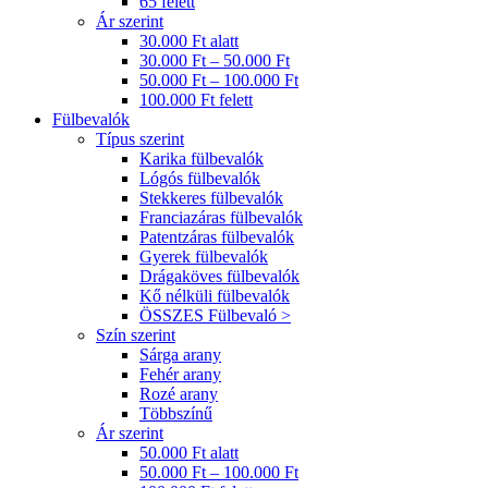
65 felett
Ár szerint
30.000 Ft alatt
30.000 Ft – 50.000 Ft
50.000 Ft – 100.000 Ft
100.000 Ft felett
Fülbevalók
Típus szerint
Karika fülbevalók
Lógós fülbevalók
Stekkeres fülbevalók
Franciazáras fülbevalók
Patentzáras fülbevalók
Gyerek fülbevalók
Drágaköves fülbevalók
Kő nélküli fülbevalók
ÖSSZES Fülbevaló >
Szín szerint
Sárga arany
Fehér arany
Rozé arany
Többszínű
Ár szerint
50.000 Ft alatt
50.000 Ft – 100.000 Ft