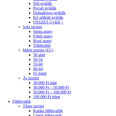
Női gyűrűk
Pecsét gyűrűk
Drágaköves gyűrűk
Kő nélküli gyűrűk
ÖSSZES Gyűrű >
Szín szerint
Sárga arany
Fehér arany
Rozé arany
Többszínű
Méret szerint (EU)
50 alatt
50-54
55-60
60-64
65 felett
Ár szerint
30.000 Ft alatt
30.000 Ft – 50.000 Ft
50.000 Ft – 100.000 Ft
100.000 Ft felett
Fülbevalók
Típus szerint
Karika fülbevalók
Lógós fülbevalók