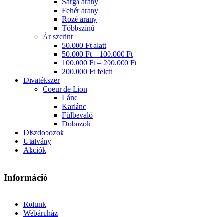
Sárga arany
Fehér arany
Rozé arany
Többszínű
Ár szerint
50.000 Ft alatt
50.000 Ft – 100.000 Ft
100.000 Ft – 200.000 Ft
200.000 Ft felett
Divatékszer
Coeur de Lion
Lánc
Karlánc
Fülbevaló
Dobozok
Diszdobozok
Utalvány
Akciók
Információ
Rólunk
Webáruház