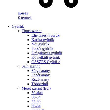
Kosár
0
termék
Gyűrűk
Típus szerint
Eljegyzési gyűrűk
Karika gyűrűk
Női gyűrűk
Pecsét gyűrűk
Drágaköves gyűrűk
Kő nélküli gyűrűk
ÖSSZES Gyűrű >
Szín szerint
Sárga arany
Fehér arany
Rozé arany
Többszínű
Méret szerint (EU)
50 alatt
50-54
55-60
60-64