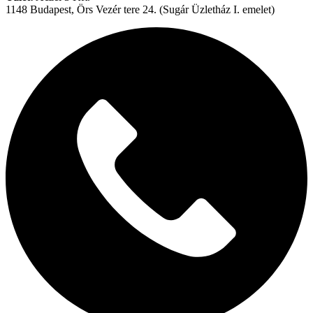
fülbevaló
1148 Budapest, Örs Vezér tere 24. (Sugár Üzletház I. emelet)
mennyiség