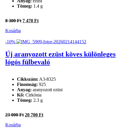
Anyag:
ezüst
Tömeg:
1.4 g
Original
Current
8 300
Ft
7 470
Ft
price
price
Kosárba
was:
is:
8
7
300 Ft.
470 Ft.
-10%
Új aranyozott ezüst köves különleges
lógós fülbevaló
Cikkszám:
A3-8325
Finomság:
925
Anyag:
aranyozott ezüst
Kő:
Cirkónia
Tömeg:
2.3 g
Original
Current
23 000
Ft
20 700
Ft
price
price
Kosárba
was:
is:
23
20