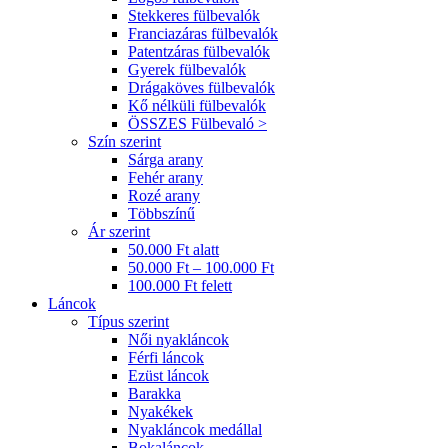
Stekkeres fülbevalók
Franciazáras fülbevalók
Patentzáras fülbevalók
Gyerek fülbevalók
Drágaköves fülbevalók
Kő nélküli fülbevalók
ÖSSZES Fülbevaló >
Szín szerint
Sárga arany
Fehér arany
Rozé arany
Többszínű
Ár szerint
50.000 Ft alatt
50.000 Ft – 100.000 Ft
100.000 Ft felett
Láncok
Típus szerint
Női nyakláncok
Férfi láncok
Ezüst láncok
Barakka
Nyakékek
Nyakláncok medállal
Bokaláncok