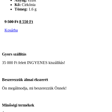
Anyag:
ezüst
Kő:
Cirkónia
Tömeg:
1.6 g
Original
Current
9 500
Ft
8 550
Ft
price
price
Kosárba
was:
is:
9
8
500 Ft.
550 Ft.
Gyors szállítás
35 000 Ft felett INGYENES kiszállítás!
Beszerezzük álmai ékszerét
Ön megálmodja, mi beszerezzük Önnek!
Minőségi termékek