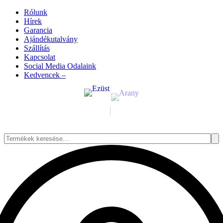
Rólunk
Hírek
Garancia
Ajándékutalvány
Szállítás
Kapcsolat
Social Media Odalaink
Kedvencek –
Keresés
a
következőre: