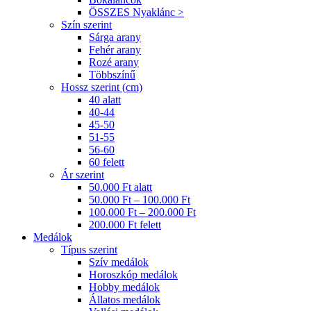
ÖSSZES Nyaklánc >
Szín szerint
Sárga arany
Fehér arany
Rozé arany
Többszínű
Hossz szerint (cm)
40 alatt
40-44
45-50
51-55
56-60
60 felett
Ár szerint
50.000 Ft alatt
50.000 Ft – 100.000 Ft
100.000 Ft – 200.000 Ft
200.000 Ft felett
Medálok
Típus szerint
Szív medálok
Horoszkóp medálok
Hobby medálok
Állatos medálok