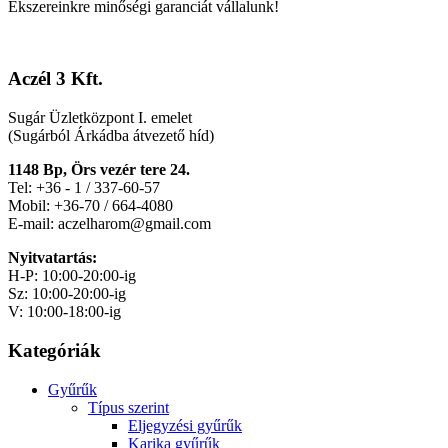
Ékszereinkre minőségi garanciát vállalunk!
Aczél 3 Kft.
Sugár Üzletközpont I. emelet
(Sugárból Árkádba átvezető híd)
1148 Bp, Örs vezér tere 24.
Tel: +36 - 1 / 337-60-57
Mobil: +36-70 / 664-4080
E-mail: aczelharom@gmail.com
Nyitvatartás:
H-P: 10:00-20:00-ig
Sz: 10:00-20:00-ig
V: 10:00-18:00-ig
Kategóriák
Gyűrűk
Típus szerint
Eljegyzési gyűrűk
Karika gyűrűk