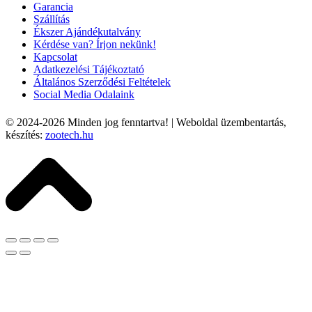
Garancia
Szállítás
Ékszer Ajándékutalvány
Kérdése van? Írjon nekünk!
Kapcsolat
Adatkezelési Tájékoztató
Általános Szerződési Feltételek
Social Media Odalaink
© 2024-2026
Minden jog fenntartva! | Weboldal üzembentartás,
készítés:
zootech.hu