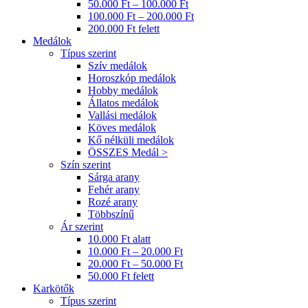
50.000 Ft – 100.000 Ft
100.000 Ft – 200.000 Ft
200.000 Ft felett
Medálok
Típus szerint
Szív medálok
Horoszkóp medálok
Hobby medálok
Állatos medálok
Vallási medálok
Köves medálok
Kő nélküli medálok
ÖSSZES Medál >
Szín szerint
Sárga arany
Fehér arany
Rozé arany
Többszínű
Ár szerint
10.000 Ft alatt
10.000 Ft – 20.000 Ft
20.000 Ft – 50.000 Ft
50.000 Ft felett
Karkötők
Típus szerint