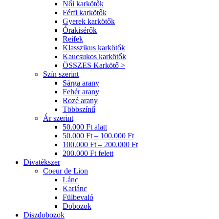
Női karkötők
Férfi karkötők
Gyerek karkötők
Órakisérők
Reifek
Klasszikus karkötők
Kaucsukos karkötők
ÖSSZES Karkötő >
Szín szerint
Sárga arany
Fehér arany
Rozé arany
Többszínű
Ár szerint
50.000 Ft alatt
50.000 Ft – 100.000 Ft
100.000 Ft – 200.000 Ft
200.000 Ft felett
Divatékszer
Coeur de Lion
Lánc
Karlánc
Fülbevaló
Dobozok
Diszdobozok