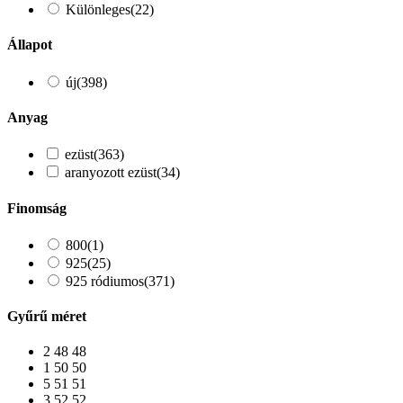
Különleges
(22)
Állapot
új
(398)
Anyag
ezüst
(363)
aranyozott ezüst
(34)
Finomság
800
(1)
925
(25)
925 ródiumos
(371)
Gyűrű méret
2
48
48
1
50
50
5
51
51
3
52
52