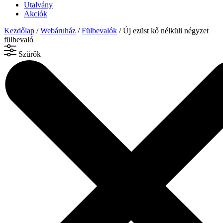
Utalvány
Akciók
Kezdőlap
/
Webáruház
/
Fülbevalók
/ Új ezüst kő nélküli négyzet
fülbevaló
Szűrők