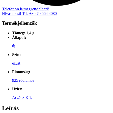
Telefonon is megrendelheti!
Hívás most! Tel: +36 70 664 4080
Termékjellemzők
Tömeg:
1,4 g
Állapot:
új
Szín:
ezüst
Finomság:
925 ródiumos
Üzlet:
Aczél 3 Kft.
Leírás