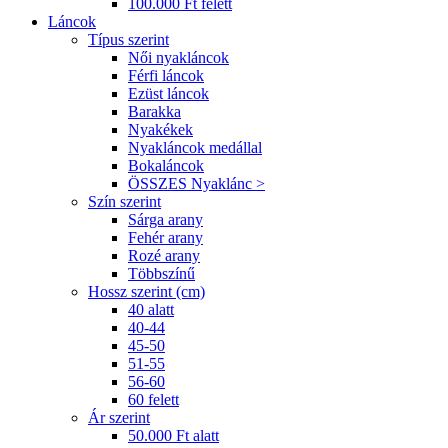
100.000 Ft felett
Láncok
Típus szerint
Női nyakláncok
Férfi láncok
Ezüst láncok
Barakka
Nyakékek
Nyakláncok medállal
Bokaláncok
ÖSSZES Nyaklánc >
Szín szerint
Sárga arany
Fehér arany
Rozé arany
Többszínű
Hossz szerint (cm)
40 alatt
40-44
45-50
51-55
56-60
60 felett
Ár szerint
50.000 Ft alatt