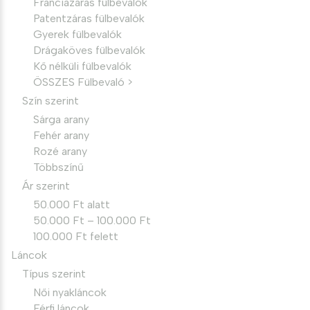
Franciazáras fülbevalók
Patentzáras fülbevalók
Gyerek fülbevalók
Drágaköves fülbevalók
Kő nélküli fülbevalók
ÖSSZES Fülbevaló >
Szín szerint
Sárga arany
Fehér arany
Rozé arany
Többszínű
Ár szerint
50.000 Ft alatt
50.000 Ft – 100.000 Ft
100.000 Ft felett
Láncok
Típus szerint
Női nyakláncok
Férfi láncok