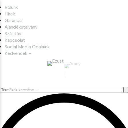
Rólunk
Hírek
Garancia
Ajándékutalvány
Szállítás
Kapcsolat
Social Media Odalaink
Kedvencek –
Keresés
a
következőre: