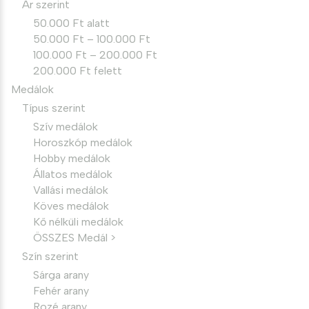
Ár szerint
50.000 Ft alatt
50.000 Ft – 100.000 Ft
100.000 Ft – 200.000 Ft
200.000 Ft felett
Medálok
Típus szerint
Szív medálok
Horoszkóp medálok
Hobby medálok
Állatos medálok
Vallási medálok
Köves medálok
Kő nélküli medálok
ÖSSZES Medál >
Szín szerint
Sárga arany
Fehér arany
Rozé arany