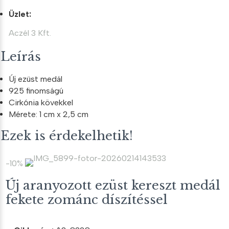
Üzlet:
Aczél 3 Kft.
Leírás
Új ezüst medál
925 finomságú
Cirkónia kövekkel
Mérete: 1 cm x 2,5 cm
Ezek is érdekelhetik!
-10%
Új aranyozott ezüst kereszt medál
fekete zománc díszítéssel