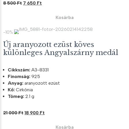
Original
Current
8 500
Ft
7 650
Ft
price
price
was:
is:
Kosárba
8
7
500 Ft.
650 Ft.
-10%
Új aranyozott ezüst köves
különleges Angyalszárny medál
Cikkszám:
A3-8331
Finomság:
925
Anyag:
aranyozott ezüst
Kő:
Cirkónia
Tömeg:
2.1 g
Original
Current
21 000
Ft
18 900
Ft
price
price
was:
is:
Kosárba