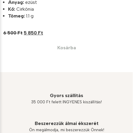
Anyag:
ezüst
Kő:
Cirkónia
Tömeg:
1.1 g
Original
Current
6 500
Ft
5 850
Ft
price
price
was:
is:
Kosárba
6
5
500 Ft.
850 Ft.
Gyors szállítás
35 000 Ft felett INGYENES kiszállítás!
Beszerezzük álmai ékszerét
Ön megálmodja, mi beszerezzük Önnek!