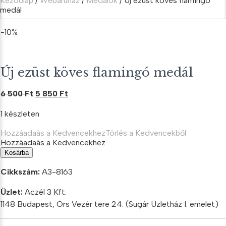
Kezdőlap
/
Webáruház
/
Medálok
/ Új ezüst köves flamingó
medál
-10%
Új ezüst köves flamingó medál
Original
Current
6 500
Ft
5 850
Ft
price
price
1 készleten
was:
is:
6
5
Hozzáadaás a Kedvencekhez
Törlés a Kedvencekből
500 Ft.
850 Ft.
Hozzáadaás a Kedvencekhez
Új
Kosárba
ezüst
köves
Cikkszám:
A3-8163
flamingó
medál
Üzlet:
Aczél 3 Kft.
mennyiség
1148 Budapest, Örs Vezér tere 24. (Sugár Üzletház I. emelet)