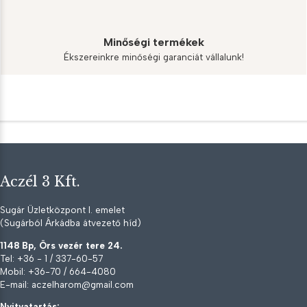
Minőségi termékek
Ékszereinkre minőségi garanciát vállalunk!
Aczél 3 Kft.
Sugár Üzletközpont I. emelet
(Sugárból Árkádba átvezető híd)
1148 Bp, Örs vezér tere 24.
Tel: +36 - 1 / 337-60-57
Mobil: +36-70 / 664-4080
E-mail: aczelharom@gmail.com
Nyitvatartás: