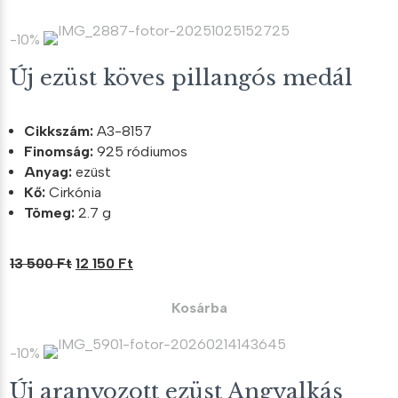
21
18
000 Ft.
900 Ft.
-10%
Új ezüst köves pillangós medál
Cikkszám:
A3-8157
Finomság:
925 ródiumos
Anyag:
ezüst
Kő:
Cirkónia
Tömeg:
2.7 g
Original
Current
13 500
Ft
12 150
Ft
price
price
was:
is:
Kosárba
13
12
500 Ft.
150 Ft.
-10%
Új aranyozott ezüst Angyalkás