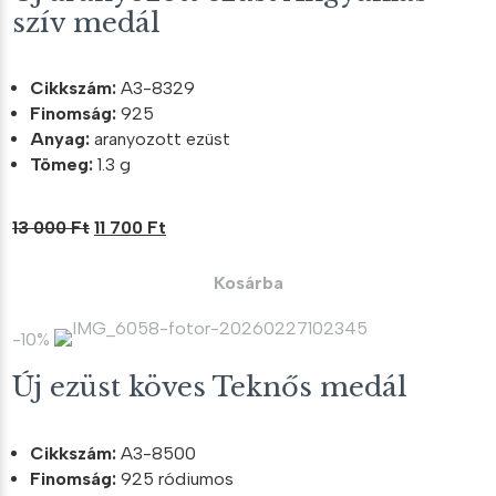
szív medál
Cikkszám:
A3-8329
Finomság:
925
Anyag:
aranyozott ezüst
Tömeg:
1.3 g
Original
Current
13 000
Ft
11 700
Ft
price
price
was:
is:
Kosárba
13
11
000 Ft.
700 Ft.
-10%
Új ezüst köves Teknős medál
Cikkszám:
A3-8500
Finomság:
925 ródiumos