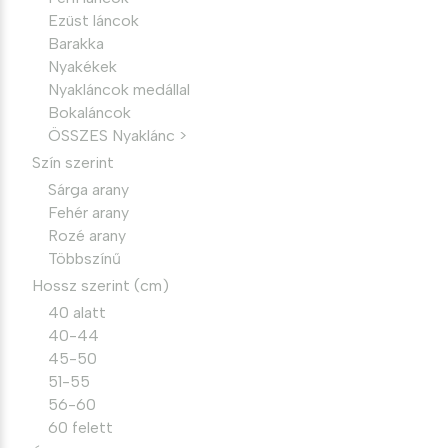
Ezüst láncok
Barakka
Nyakékek
Nyakláncok medállal
Bokaláncok
ÖSSZES Nyaklánc >
Szín szerint
Sárga arany
Fehér arany
Rozé arany
Többszínű
Hossz szerint (cm)
40 alatt
40-44
45-50
51-55
56-60
60 felett