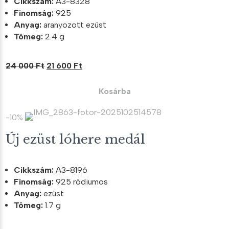
Cikkszám:
A3-8328
Finomság:
925
Anyag:
aranyozott ezüst
Tömeg:
2.4 g
Original
Current
24 000
Ft
21 600
Ft
price
price
was:
is:
Kosárba
24
21
000 Ft.
600 Ft.
-10%
Új ezüst lóhere medál
Cikkszám:
A3-8196
Finomság:
925 ródiumos
Anyag:
ezüst
Tömeg:
1.7 g