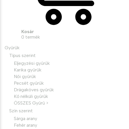
Kosár
0
termék
Gyűrűk
Típus szerint
Eljegyzési gyűrűk
Karika gyűrűk
Női gyűrűk
Pecsét gyűrűk
Drágaköves gyűrűk
Kő nélküli gyűrűk
ÖSSZES Gyűrű >
Szín szerint
Sárga arany
Fehér arany