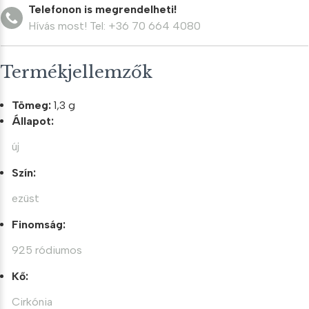
Telefonon is megrendelheti!
Hívás most! Tel: +36 70 664 4080
Termékjellemzők
Tömeg:
1,3 g
Állapot:
új
Szín:
ezüst
Finomság:
925 ródiumos
Kő:
Cirkónia