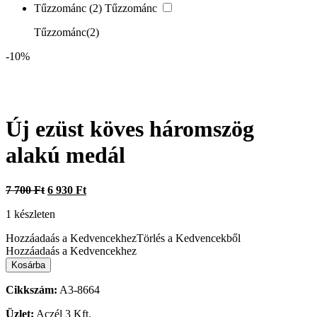
Tűzzománc
(2)
Tűzzománc
Tűzzománc
(2)
-10%
Új ezüst köves háromszög
alakú medál
Original
Current
7 700
Ft
6 930
Ft
price
price
1 készleten
was:
is:
7
6
Hozzáadaás a Kedvencekhez
Törlés a Kedvencekből
700 Ft.
930 Ft.
Hozzáadaás a Kedvencekhez
Új
Kosárba
ezüst
köves
Cikkszám:
A3-8664
háromszög
alakú
Üzlet:
Aczél 3 Kft.