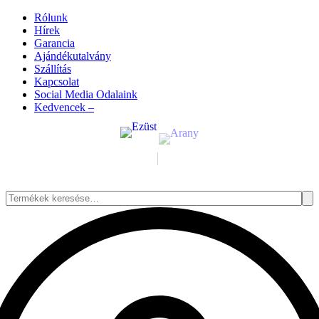
Rólunk
Hírek
Garancia
Ajándékutalvány
Szállítás
Kapcsolat
Social Media Odalaink
Kedvencek –
Keresés
a
következőre: