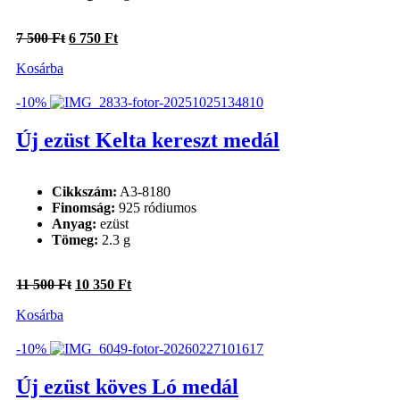
Original
Current
7 500
Ft
6 750
Ft
price
price
Kosárba
was:
is:
7
6
500 Ft.
750 Ft.
-10%
Új ezüst Kelta kereszt medál
Cikkszám:
A3-8180
Finomság:
925 ródiumos
Anyag:
ezüst
Tömeg:
2.3 g
Original
Current
11 500
Ft
10 350
Ft
price
price
Kosárba
was:
is:
11
10
500 Ft.
350 Ft.
-10%
Új ezüst köves Ló medál