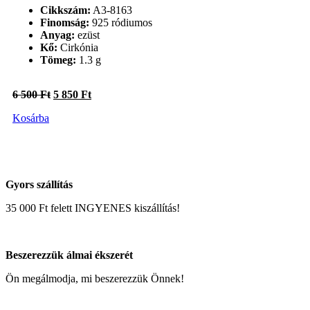
Cikkszám:
A3-8163
Finomság:
925 ródiumos
Anyag:
ezüst
Kő:
Cirkónia
Tömeg:
1.3 g
Original
Current
6 500
Ft
5 850
Ft
price
price
Kosárba
was:
is:
6
5
500 Ft.
850 Ft.
Gyors szállítás
35 000 Ft felett INGYENES kiszállítás!
Beszerezzük álmai ékszerét
Ön megálmodja, mi beszerezzük Önnek!