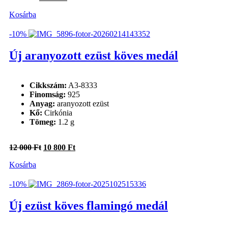
price
price
Kosárba
was:
is:
9
8
500 Ft.
550 Ft.
-10%
Új aranyozott ezüst köves medál
Cikkszám:
A3-8333
Finomság:
925
Anyag:
aranyozott ezüst
Kő:
Cirkónia
Tömeg:
1.2 g
Original
Current
12 000
Ft
10 800
Ft
price
price
Kosárba
was:
is:
12
10
000 Ft.
800 Ft.
-10%
Új ezüst köves flamingó medál