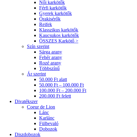
Női karkötők
Férfi karkötők
Gyerek karkötők
Órakisérők
Reifek
Klasszikus karkötők
Kaucsukos karkötők
ÖSSZES Karkötő >
Szín szerint
Sárga arany
Fehér arany
Rozé arany
Többszínű
Ár szerint
50.000 Ft alatt
50.000 Ft – 100.000 Ft
100.000 Ft – 200.000 Ft
200.000 Ft felett
Divatékszer
Coeur de Lion
Lánc
Karlánc
Fülbevaló
Dobozok
Diszdobozok