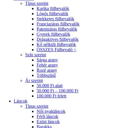
Típus szerint
Karika fülbevalók
Lógós fülbevalók
Stekkeres fülbevalók
Franciazáras fülbevalók
Patentzáras fülbevalók
Gyerek fülbevalók
Drágaköves fülbevalók
Kő nélküli fülbevalók
ÖSSZES Fülbevaló >
Szín szerint
Sárga arany
Fehér arany
Rozé arany
Többszínű
Ár szerint
50.000 Ft alatt
50.000 Ft – 100.000 Ft
100.000 Ft felett
Láncok
Típus szerint
Női nyakláncok
Férfi láncok
Ezüst láncok
Barakka