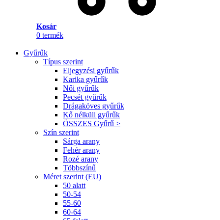
Kosár
0
termék
Gyűrűk
Típus szerint
Eljegyzési gyűrűk
Karika gyűrűk
Női gyűrűk
Pecsét gyűrűk
Drágaköves gyűrűk
Kő nélküli gyűrűk
ÖSSZES Gyűrű >
Szín szerint
Sárga arany
Fehér arany
Rozé arany
Többszínű
Méret szerint (EU)
50 alatt
50-54
55-60
60-64