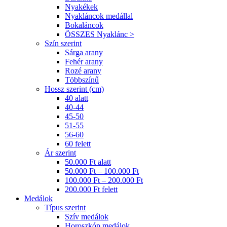
Nyakékek
Nyakláncok medállal
Bokaláncok
ÖSSZES Nyaklánc >
Szín szerint
Sárga arany
Fehér arany
Rozé arany
Többszínű
Hossz szerint (cm)
40 alatt
40-44
45-50
51-55
56-60
60 felett
Ár szerint
50.000 Ft alatt
50.000 Ft – 100.000 Ft
100.000 Ft – 200.000 Ft
200.000 Ft felett
Medálok
Típus szerint
Szív medálok
Horoszkóp medálok