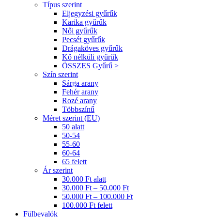
Típus szerint
Eljegyzési gyűrűk
Karika gyűrűk
Női gyűrűk
Pecsét gyűrűk
Drágaköves gyűrűk
Kő nélküli gyűrűk
ÖSSZES Gyűrű >
Szín szerint
Sárga arany
Fehér arany
Rozé arany
Többszínű
Méret szerint (EU)
50 alatt
50-54
55-60
60-64
65 felett
Ár szerint
30.000 Ft alatt
30.000 Ft – 50.000 Ft
50.000 Ft – 100.000 Ft
100.000 Ft felett
Fülbevalók