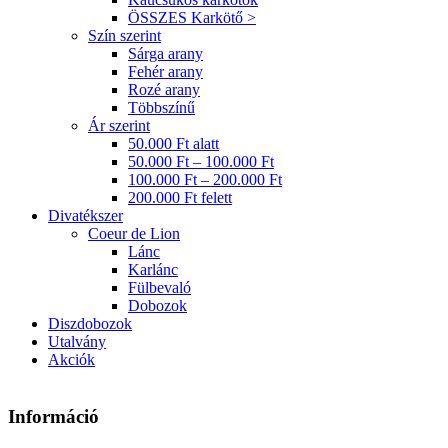
ÖSSZES Karkötő >
Szín szerint
Sárga arany
Fehér arany
Rozé arany
Többszínű
Ár szerint
50.000 Ft alatt
50.000 Ft – 100.000 Ft
100.000 Ft – 200.000 Ft
200.000 Ft felett
Divatékszer
Coeur de Lion
Lánc
Karlánc
Fülbevaló
Dobozok
Diszdobozok
Utalvány
Akciók
Információ