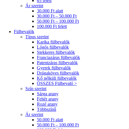
65 felett
Ár szerint
30.000 Ft alatt
30.000 Ft – 50.000 Ft
50.000 Ft – 100.000 Ft
100.000 Ft felett
Fülbevalók
Típus szerint
Karika fülbevalók
Lógós fülbevalók
Stekkeres fülbevalók
Franciazáras fülbevalók
Patentzáras fülbevalók
Gyerek fülbevalók
Drágaköves fülbevalók
Kő nélküli fülbevalók
ÖSSZES Fülbevaló >
Szín szerint
Sárga arany
Fehér arany
Rozé arany
Többszínű
Ár szerint
50.000 Ft alatt
50.000 Ft – 100.000 Ft