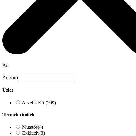
Ár
Árszűrő
Üzlet
Aczél 3 Kft.
(399)
Termék címkék
Mutatós
(4)
Exkluzív
(3)