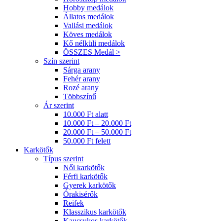
Hobby medálok
Állatos medálok
Vallási medálok
Köves medálok
Kő nélküli medálok
ÖSSZES Medál >
Szín szerint
Sárga arany
Fehér arany
Rozé arany
Többszínű
Ár szerint
10.000 Ft alatt
10.000 Ft – 20.000 Ft
20.000 Ft – 50.000 Ft
50.000 Ft felett
Karkötők
Típus szerint
Női karkötők
Férfi karkötők
Gyerek karkötők
Órakisérők
Reifek
Klasszikus karkötők
Kaucsukos karkötők