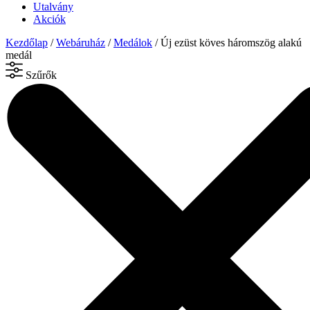
Utalvány
Akciók
Kezdőlap
/
Webáruház
/
Medálok
/ Új ezüst köves háromszög alakú
medál
Szűrők