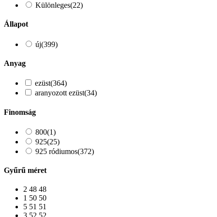
Különleges
(22)
Állapot
új
(399)
Anyag
ezüst
(364)
aranyozott ezüst
(34)
Finomság
800
(1)
925
(25)
925 ródiumos
(372)
Gyűrű méret
2
48
48
1
50
50
5
51
51
3
52
52