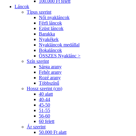
100.000 Ft felett
Láncok
Típus szerint
Női nyakláncok
Férfi láncok
Ezüst láncok
Barakka
Nyakékek
Nyakláncok medállal
Bokaláncok
ÖSSZES Nyaklánc >
Szín szerint
Sárga arany
Fehér arany
Rozé arany
Többszínű
Hossz szerint (cm)
40 alatt
40-44
45-50
51-55
56-60
60 felett
Ár szerint
50.000 Ft alatt