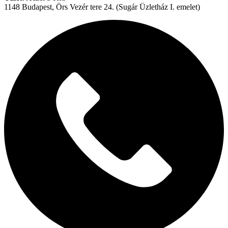
medál
1148 Budapest, Örs Vezér tere 24. (Sugár Üzletház I. emelet)
mennyiség