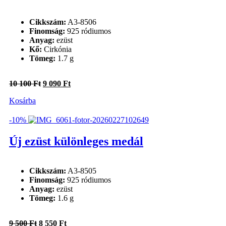
Cikkszám:
A3-8506
Finomság:
925 ródiumos
Anyag:
ezüst
Kő:
Cirkónia
Tömeg:
1.7 g
Original
Current
10 100
Ft
9 090
Ft
price
price
Kosárba
was:
is:
10
9
100 Ft.
090 Ft.
-10%
Új ezüst különleges medál
Cikkszám:
A3-8505
Finomság:
925 ródiumos
Anyag:
ezüst
Tömeg:
1.6 g
Original
Current
9 500
Ft
8 550
Ft