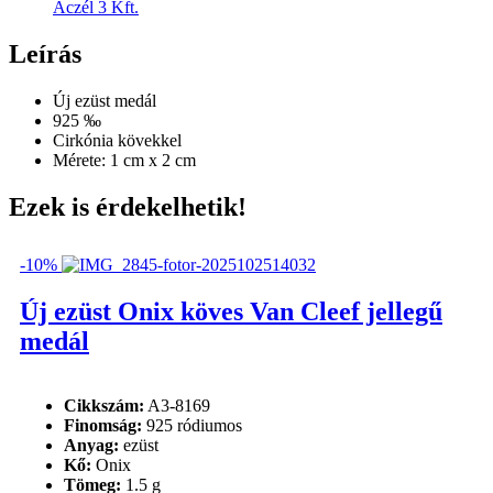
Aczél 3 Kft.
Leírás
Új ezüst medál
925 ‰
Cirkónia kövekkel
Mérete: 1 cm x 2 cm
Ezek is érdekelhetik!
-10%
Új ezüst Onix köves Van Cleef jellegű
medál
Cikkszám:
A3-8169
Finomság:
925 ródiumos
Anyag:
ezüst
Kő:
Onix
Tömeg:
1.5 g