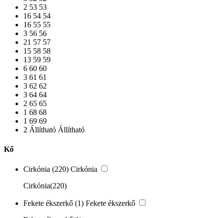
2
53
53
16
54
54
16
55
55
3
56
56
21
57
57
15
58
58
13
59
59
6
60
60
3
61
61
3
62
62
3
64
64
2
65
65
1
68
68
1
69
69
2
Állítható
Állítható
Kő
Cirkónia
(220)
Cirkónia
Cirkónia
(220)
Fekete ékszerkő
(1)
Fekete ékszerkő