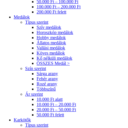
50.000 Ft – 100.000 Ft
100.000 Ft – 200.000 Ft
200.000 Ft felett
Medálok
Típus szerint
Szív medálok
Horoszkóp medálok
Hobby medálok
Állatos medálok
Vallási medálok
Köves medálok
Kő nélküli medálok
ÖSSZES Medál >
Szín szerint
Sárga arany
Fehér arany
Rozé arany
Többszínű
Ár szerint
10.000 Ft alatt
10.000 Ft – 20.000 Ft
20.000 Ft – 50.000 Ft
50.000 Ft felett
Karkötők
Típus szerint