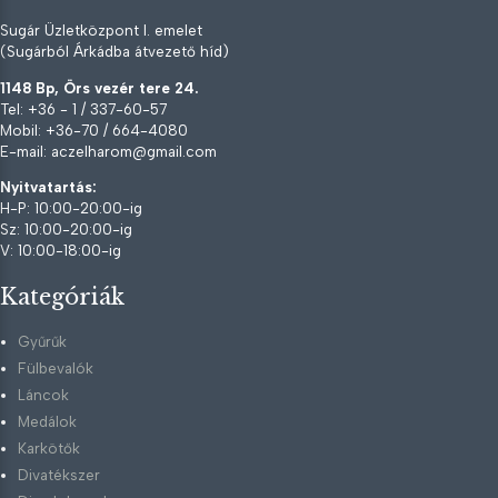
Sugár Üzletközpont I. emelet
(Sugárból Árkádba átvezető híd)
1148 Bp, Örs vezér tere 24.
Tel: +36 - 1 / 337-60-57
Mobil: +36-70 / 664-4080
E-mail: aczelharom@gmail.com
Nyitvatartás:
H-P: 10:00-20:00-ig
Sz: 10:00-20:00-ig
V: 10:00-18:00-ig
Kategóriák
Gyűrűk
Fülbevalók
Láncok
Medálok
Karkötők
Divatékszer