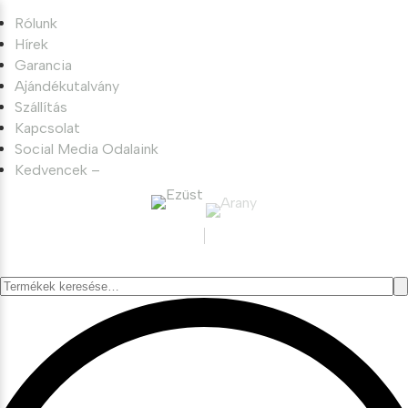
Rólunk
Hírek
Garancia
Ajándékutalvány
Szállítás
Kapcsolat
Social Media Odalaink
Kedvencek –
Keresés
a
következőre: