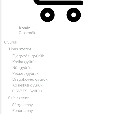
Kosár
0
termék
Gyűrűk
Típus szerint
Eljegyzési gyűrűk
Karika gyűrűk
Női gyűrűk
Pecsét gyűrűk
Drágaköves gyűrűk
Kő nélküli gyűrűk
ÖSSZES Gyűrű >
Szín szerint
Sárga arany
Fehér arany