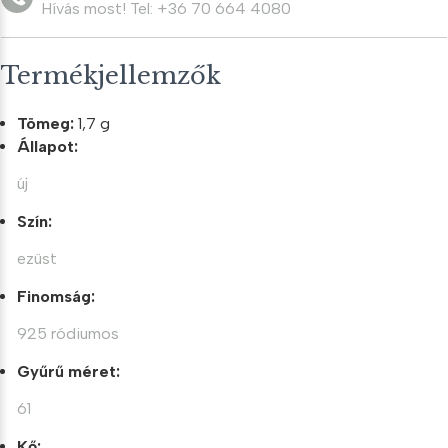
Hívás most! Tel: +36 70 664 4080
Termékjellemzők
Tömeg:
1,7 g
Állapot:
új
Szín:
ezüst
Finomság:
925 ródiumos
Gyűrű méret:
61
Kő: