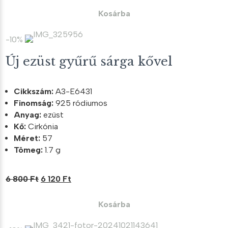
was:
is:
Kosárba
6
5
400 Ft.
760 Ft.
-10%
Új ezüst gyűrű sárga kővel
Cikkszám:
A3-E6431
Finomság:
925 ródiumos
Anyag:
ezüst
Kő:
Cirkónia
Méret:
57
Tömeg:
1.7 g
Original
Current
6 800
Ft
6 120
Ft
price
price
was:
is:
Kosárba
6
6
800 Ft.
120 Ft.