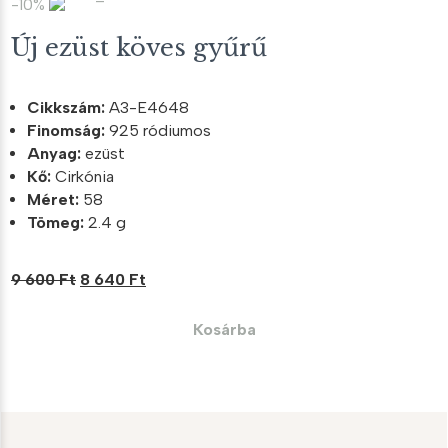
-10%
Új ezüst köves gyűrű
Cikkszám:
A3-E4648
Finomság:
925 ródiumos
Anyag:
ezüst
Kő:
Cirkónia
Méret:
58
Tömeg:
2.4 g
Original
Current
9 600
Ft
8 640
Ft
price
price
was:
is:
Kosárba
9
8
600 Ft.
640 Ft.