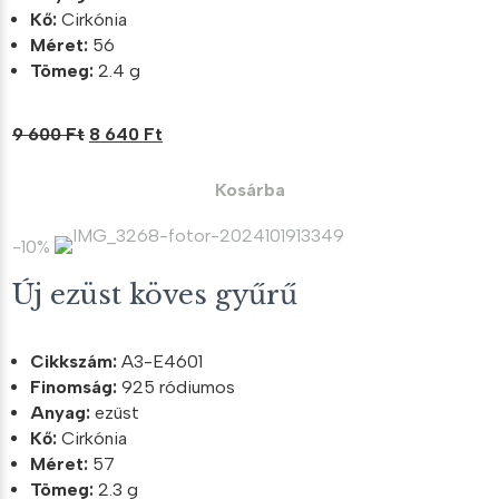
Kő:
Cirkónia
Méret:
56
Tömeg:
2.4 g
Original
Current
9 600
Ft
8 640
Ft
price
price
was:
is:
Kosárba
9
8
600 Ft.
640 Ft.
-10%
Új ezüst köves gyűrű
Cikkszám:
A3-E4601
Finomság:
925 ródiumos
Anyag:
ezüst
Kő:
Cirkónia
Méret:
57
Tömeg:
2.3 g