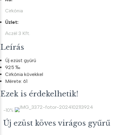
Cirkónia
Üzlet:
Aczél 3 Kft.
Leírás
Új ezüst gyűrű
925 ‰
Cirkónia kövekkel
Mérete: 61
Ezek is érdekelhetik!
-10%
Új ezüst köves virágos gyűrű