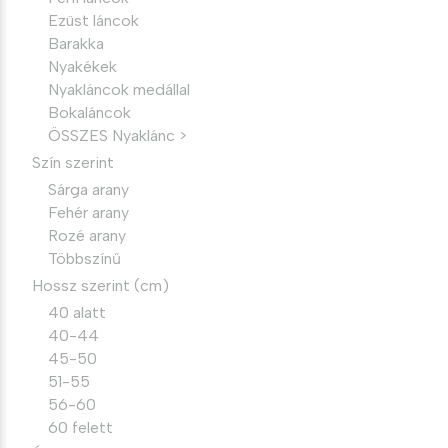
Ezüst láncok
Barakka
Nyakékek
Nyakláncok medállal
Bokaláncok
ÖSSZES Nyaklánc >
Szín szerint
Sárga arany
Fehér arany
Rozé arany
Többszínű
Hossz szerint (cm)
40 alatt
40-44
45-50
51-55
56-60
60 felett