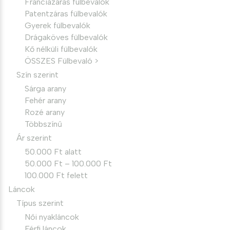
Franciazáras fülbevalók
Patentzáras fülbevalók
Gyerek fülbevalók
Drágaköves fülbevalók
Kő nélküli fülbevalók
ÖSSZES Fülbevaló >
Szín szerint
Sárga arany
Fehér arany
Rozé arany
Többszínű
Ár szerint
50.000 Ft alatt
50.000 Ft – 100.000 Ft
100.000 Ft felett
Láncok
Típus szerint
Női nyakláncok
Férfi láncok