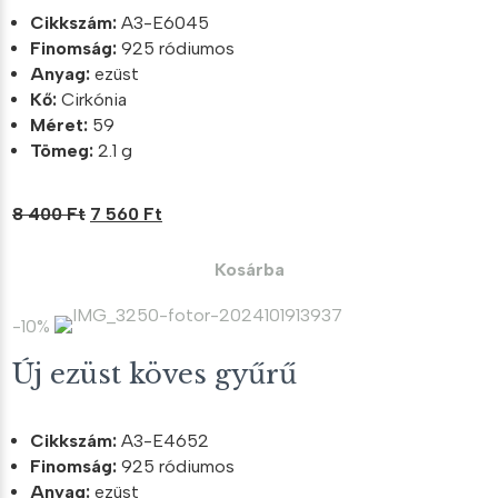
Cikkszám:
A3-E6045
Finomság:
925 ródiumos
Anyag:
ezüst
Kő:
Cirkónia
Méret:
59
Tömeg:
2.1 g
Original
Current
8 400
Ft
7 560
Ft
price
price
was:
is:
Kosárba
8
7
400 Ft.
560 Ft.
-10%
Új ezüst köves gyűrű
Cikkszám:
A3-E4652
Finomság:
925 ródiumos
Anyag:
ezüst