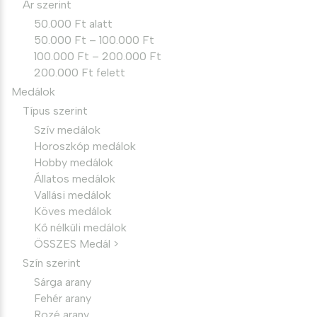
Ár szerint
50.000 Ft alatt
50.000 Ft – 100.000 Ft
100.000 Ft – 200.000 Ft
200.000 Ft felett
Medálok
Típus szerint
Szív medálok
Horoszkóp medálok
Hobby medálok
Állatos medálok
Vallási medálok
Köves medálok
Kő nélküli medálok
ÖSSZES Medál >
Szín szerint
Sárga arany
Fehér arany
Rozé arany