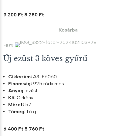
Original
Current
9 200
Ft
8 280
Ft
price
price
was:
is:
Kosárba
9
8
200 Ft.
280 Ft.
-10%
Új ezüst 3 köves gyűrű
Cikkszám:
A3-E6060
Finomság:
925 ródiumos
Anyag:
ezüst
Kő:
Cirkónia
Méret:
57
Tömeg:
1.6 g
Original
Current
6 400
Ft
5 760
Ft
price
price