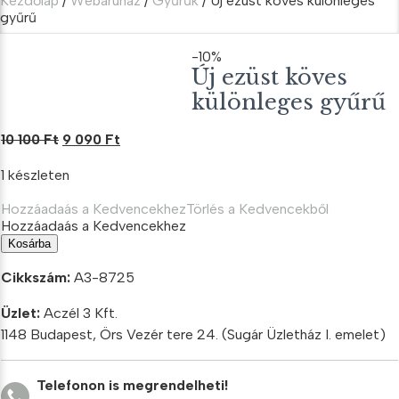
Kezdőlap
/
Webáruház
/
Gyűrűk
/ Új ezüst köves különleges
gyűrű
-10%
Új ezüst köves
különleges gyűrű
Original
Current
10 100
Ft
9 090
Ft
price
price
1 készleten
was:
is:
10
9
Hozzáadaás a Kedvencekhez
Törlés a Kedvencekből
100 Ft.
090 Ft.
Hozzáadaás a Kedvencekhez
Új
Kosárba
ezüst
köves
Cikkszám:
A3-8725
különleges
gyűrű
Üzlet:
Aczél 3 Kft.
mennyiség
1148 Budapest, Örs Vezér tere 24. (Sugár Üzletház I. emelet)
Telefonon is megrendelheti!