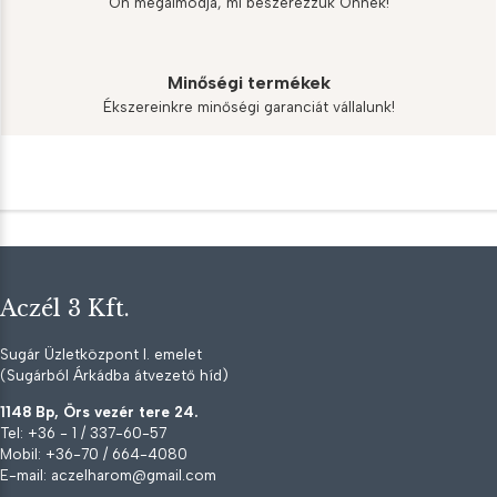
Ön megálmodja, mi beszerezzük Önnek!
Minőségi termékek
Ékszereinkre minőségi garanciát vállalunk!
Aczél 3 Kft.
Sugár Üzletközpont I. emelet
(Sugárból Árkádba átvezető híd)
1148 Bp, Örs vezér tere 24.
Tel: +36 - 1 / 337-60-57
Mobil: +36-70 / 664-4080
E-mail: aczelharom@gmail.com