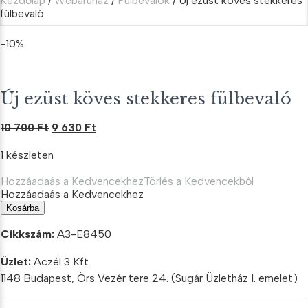
Kezdőlap
/
Webáruház
/
Fülbevalók
/ Új ezüst köves stekkeres
fülbevaló
-10%
Új ezüst köves stekkeres fülbevaló
Original
Current
10 700
Ft
9 630
Ft
price
price
1 készleten
was:
is:
10
9
Hozzáadaás a Kedvencekhez
Törlés a Kedvencekből
700 Ft.
630 Ft.
Hozzáadaás a Kedvencekhez
Új
Kosárba
ezüst
köves
Cikkszám:
A3-E8450
stekkeres
fülbevaló
Üzlet:
Aczél 3 Kft.
mennyiség
1148 Budapest, Örs Vezér tere 24. (Sugár Üzletház I. emelet)