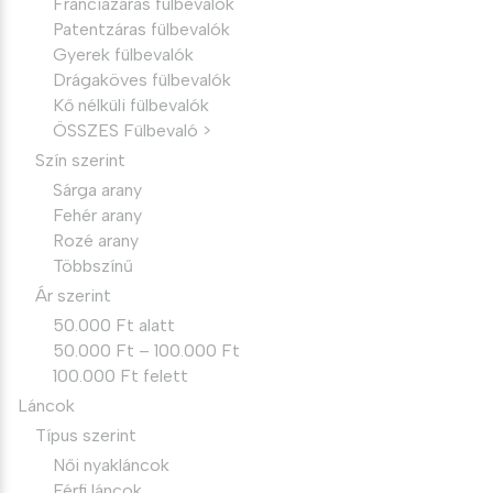
Franciazáras fülbevalók
Patentzáras fülbevalók
Gyerek fülbevalók
Drágaköves fülbevalók
Kő nélküli fülbevalók
ÖSSZES Fülbevaló >
Szín szerint
Sárga arany
Fehér arany
Rozé arany
Többszínű
Ár szerint
50.000 Ft alatt
50.000 Ft – 100.000 Ft
100.000 Ft felett
Láncok
Típus szerint
Női nyakláncok
Férfi láncok