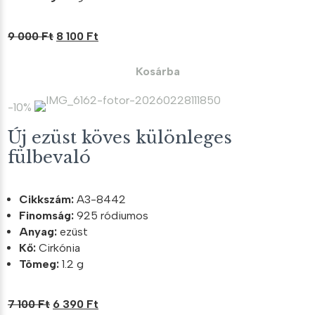
Original
Current
9 000
Ft
8 100
Ft
price
price
was:
is:
Kosárba
9
8
000 Ft.
100 Ft.
-10%
Új ezüst köves különleges
fülbevaló
Cikkszám:
A3-8442
Finomság:
925 ródiumos
Anyag:
ezüst
Kő:
Cirkónia
Tömeg:
1.2 g
Original
Current
7 100
Ft
6 390
Ft