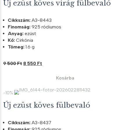
Új ezüst köves virág fülbevaló
Cikkszám:
A3-8443
Finomság:
925 ródiumos
Anyag:
ezüst
Kő:
Cirkónia
Tömeg:
1.6 g
Original
Current
9 500
Ft
8 550
Ft
price
price
was:
is:
Kosárba
9
8
500 Ft.
550 Ft.
-10%
Új ezüst köves fülbevaló
Cikkszám:
A3-8437
Finomság:
925 ródiumos