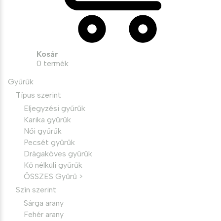
Kosár
0
termék
Gyűrűk
Típus szerint
Eljegyzési gyűrűk
Karika gyűrűk
Női gyűrűk
Pecsét gyűrűk
Drágaköves gyűrűk
Kő nélküli gyűrűk
ÖSSZES Gyűrű >
Szín szerint
Sárga arany
Fehér arany