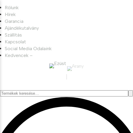
Rólunk
Hírek
Garancia
Ajándékutalvány
Szállítás
Kapcsolat
Social Media Odalaink
Kedvencek –
Keresés
a
következőre: