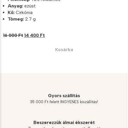
Anyag:
ezüst
Kő:
Cirkónia
Tömeg:
2.7 g
Original
Current
16 000
Ft
14 400
Ft
price
price
was:
is:
Kosárba
16
14
000 Ft.
400 Ft.
Gyors szállítás
35 000 Ft felett INGYENES kiszállítás!
Beszerezzük álmai ékszerét