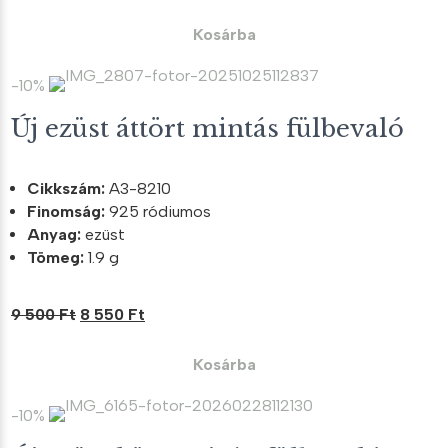
price
price
was:
is:
Kosárba
7
6
100 Ft.
390 Ft.
-10%
Új ezüst áttört mintás fülbevaló
Cikkszám:
A3-8210
Finomság:
925 ródiumos
Anyag:
ezüst
Tömeg:
1.9 g
Original
Current
9 500
Ft
8 550
Ft
price
price
was:
is:
Kosárba
9
8
500 Ft.
550 Ft.
-10%