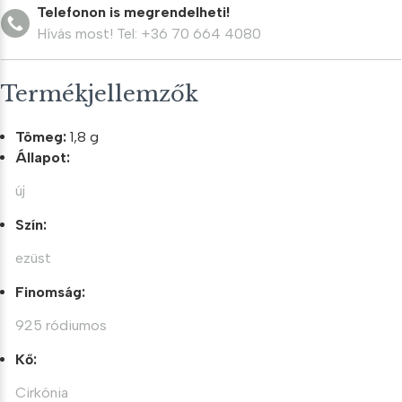
Telefonon is megrendelheti!
Hívás most! Tel: +36 70 664 4080
Termékjellemzők
Tömeg:
1,8 g
Állapot:
új
Szín:
ezüst
Finomság:
925 ródiumos
Kő:
Cirkónia