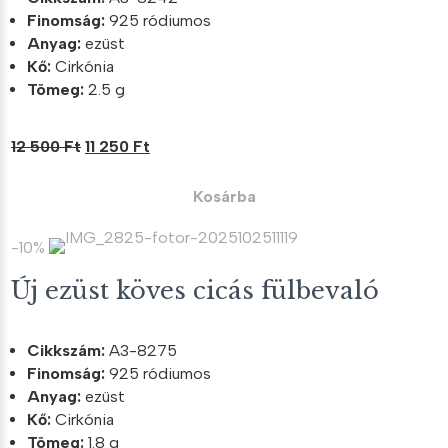
Finomság:
925 ródiumos
Anyag:
ezüst
Kő:
Cirkónia
Tömeg:
2.5 g
Original
Current
12 500
Ft
11 250
Ft
price
price
was:
is:
Kosárba
12
11
500 Ft.
250 Ft.
-10%
Új ezüst köves cicás fülbevaló
Cikkszám:
A3-8275
Finomság:
925 ródiumos
Anyag:
ezüst
Kő:
Cirkónia
Tömeg:
1.8 g