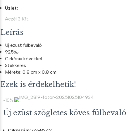
Üzlet:
Aczél 3 Kft.
Leírás
Új ezüst fülbevaló
925‰
Cirkónia kövekkel
Stekkeres
Mérete: 0,8 cm x 0,8 cm
Ezek is érdekelhetik!
-10%
Új ezüst szögletes köves fülbevaló
Cikkszám:
A3-8242