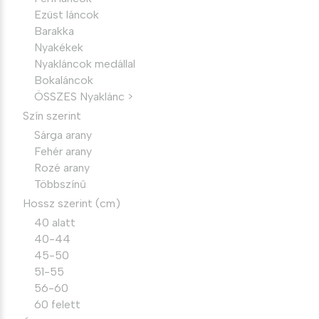
Ezüst láncok
Barakka
Nyakékek
Nyakláncok medállal
Bokaláncok
ÖSSZES Nyaklánc >
Szín szerint
Sárga arany
Fehér arany
Rozé arany
Többszínű
Hossz szerint (cm)
40 alatt
40-44
45-50
51-55
56-60
60 felett