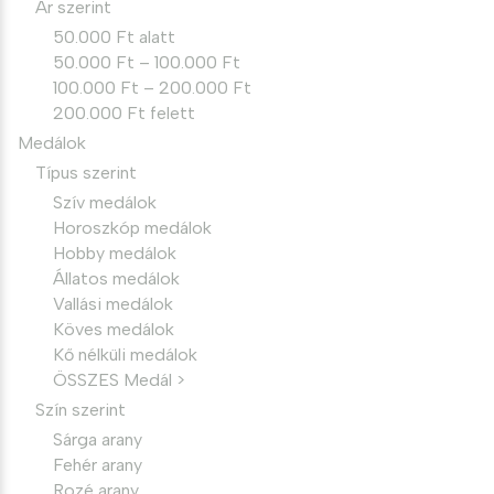
Ár szerint
50.000 Ft alatt
50.000 Ft – 100.000 Ft
100.000 Ft – 200.000 Ft
200.000 Ft felett
Medálok
Típus szerint
Szív medálok
Horoszkóp medálok
Hobby medálok
Állatos medálok
Vallási medálok
Köves medálok
Kő nélküli medálok
ÖSSZES Medál >
Szín szerint
Sárga arany
Fehér arany
Rozé arany