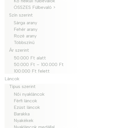
Kő nélküli fülbevalók
ÖSSZES Fülbevaló >
Szín szerint
Sárga arany
Fehér arany
Rozé arany
Többszínű
Ár szerint
50.000 Ft alatt
50.000 Ft – 100.000 Ft
100.000 Ft felett
Láncok
Típus szerint
Női nyakláncok
Férfi láncok
Ezüst láncok
Barakka
Nyakékek
Nyakláncok medállal