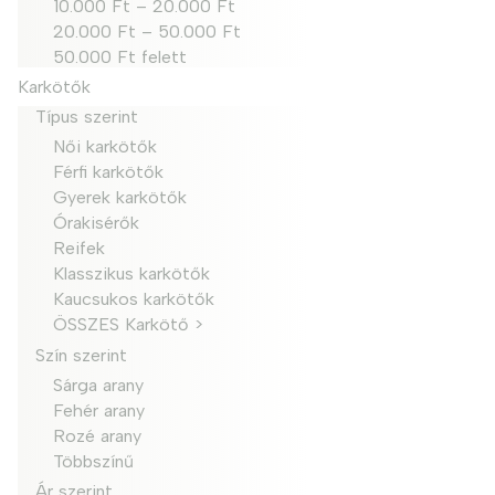
10.000 Ft – 20.000 Ft
20.000 Ft – 50.000 Ft
50.000 Ft felett
Karkötők
Típus szerint
Női karkötők
Férfi karkötők
Gyerek karkötők
Órakisérők
Reifek
Klasszikus karkötők
Kaucsukos karkötők
ÖSSZES Karkötő >
Szín szerint
Sárga arany
Fehér arany
Rozé arany
Többszínű
Ár szerint