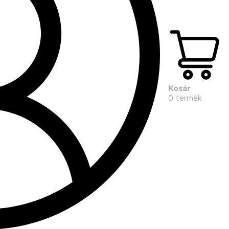
Kosár
0
termék