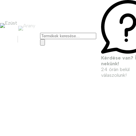
Keresés
a
következőre:
Kérdése van? Í
nekünk!
24 órán belül
válaszolunk!