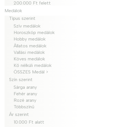
200.000 Ft felett
Medálok
Típus szerint
Szív medálok
Horoszkóp medálok
Hobby medálok
Állatos medálok
Vallási medálok
Köves medálok
Kő nélküli medálok
ÖSSZES Medál >
Szín szerint
Sárga arany
Fehér arany
Rozé arany
Többszínű
Ár szerint
10.000 Ft alatt