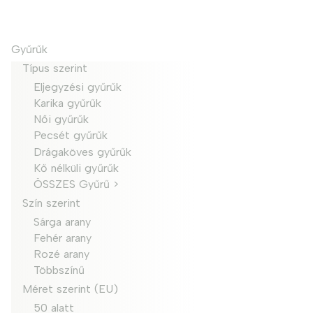
Gyűrűk
Típus szerint
Eljegyzési gyűrűk
Karika gyűrűk
Női gyűrűk
Pecsét gyűrűk
Drágaköves gyűrűk
Kő nélküli gyűrűk
ÖSSZES Gyűrű >
Szín szerint
Sárga arany
Fehér arany
Rozé arany
Többszínű
Méret szerint (EU)
50 alatt