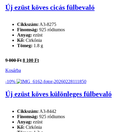
Új ezüst köves cicás fülbevaló
Cikkszám:
A3-8275
Finomság:
925 ródiumos
Anyag:
ezüst
Kő:
Cirkónia
Tömeg:
1.8 g
Original
Current
9 000
Ft
8 100
Ft
price
price
Kosárba
was:
is:
9
8
000 Ft.
100 Ft.
-10%
Új ezüst köves különleges fülbevaló
Cikkszám:
A3-8442
Finomság:
925 ródiumos
Anyag:
ezüst
Kő:
Cirkónia