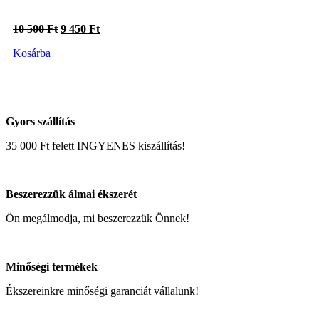
Original
Current
10 500
Ft
9 450
Ft
price
price
Kosárba
was:
is:
10
9
500 Ft.
450 Ft.
Gyors szállítás
35 000 Ft felett INGYENES kiszállítás!
Beszerezzük álmai ékszerét
Ön megálmodja, mi beszerezzük Önnek!
Minőségi termékek
Ékszereinkre minőségi garanciát vállalunk!