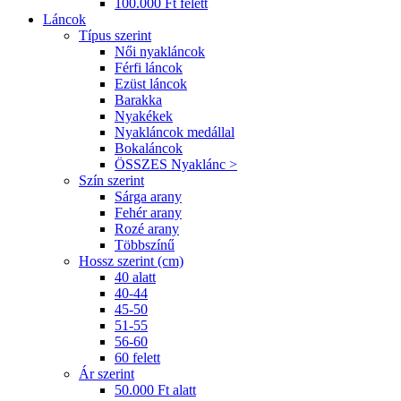
100.000 Ft felett
Láncok
Típus szerint
Női nyakláncok
Férfi láncok
Ezüst láncok
Barakka
Nyakékek
Nyakláncok medállal
Bokaláncok
ÖSSZES Nyaklánc >
Szín szerint
Sárga arany
Fehér arany
Rozé arany
Többszínű
Hossz szerint (cm)
40 alatt
40-44
45-50
51-55
56-60
60 felett
Ár szerint
50.000 Ft alatt