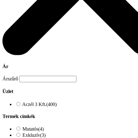
Ár
Árszűrő
Üzlet
Aczél 3 Kft.
(400)
Termék címkék
Mutatós
(4)
Exkluzív
(3)