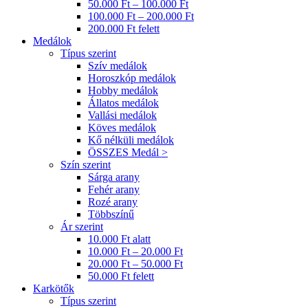
50.000 Ft – 100.000 Ft
100.000 Ft – 200.000 Ft
200.000 Ft felett
Medálok
Típus szerint
Szív medálok
Horoszkóp medálok
Hobby medálok
Állatos medálok
Vallási medálok
Köves medálok
Kő nélküli medálok
ÖSSZES Medál >
Szín szerint
Sárga arany
Fehér arany
Rozé arany
Többszínű
Ár szerint
10.000 Ft alatt
10.000 Ft – 20.000 Ft
20.000 Ft – 50.000 Ft
50.000 Ft felett
Karkötők
Típus szerint