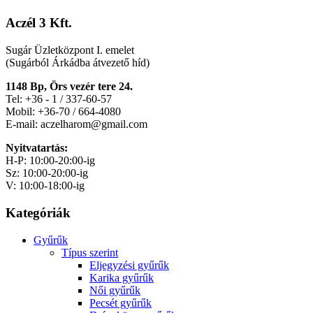
Aczél 3 Kft.
Sugár Üzletközpont I. emelet
(Sugárból Árkádba átvezető híd)
1148 Bp, Örs vezér tere 24.
Tel: +36 - 1 / 337-60-57
Mobil: +36-70 / 664-4080
E-mail: aczelharom@gmail.com
Nyitvatartás:
H-P: 10:00-20:00-ig
Sz: 10:00-20:00-ig
V: 10:00-18:00-ig
Kategóriák
Gyűrűk
Típus szerint
Eljegyzési gyűrűk
Karika gyűrűk
Női gyűrűk
Pecsét gyűrűk