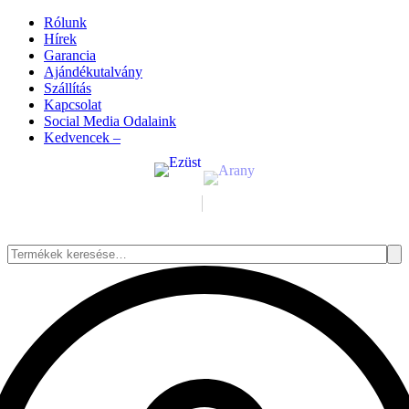
Rólunk
Hírek
Garancia
Ajándékutalvány
Szállítás
Kapcsolat
Social Media Odalaink
Kedvencek –
Keresés
a
következőre: