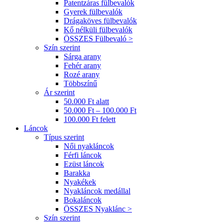
Patentzáras fülbevalók
Gyerek fülbevalók
Drágaköves fülbevalók
Kő nélküli fülbevalók
ÖSSZES Fülbevaló >
Szín szerint
Sárga arany
Fehér arany
Rozé arany
Többszínű
Ár szerint
50.000 Ft alatt
50.000 Ft – 100.000 Ft
100.000 Ft felett
Láncok
Típus szerint
Női nyakláncok
Férfi láncok
Ezüst láncok
Barakka
Nyakékek
Nyakláncok medállal
Bokaláncok
ÖSSZES Nyaklánc >
Szín szerint