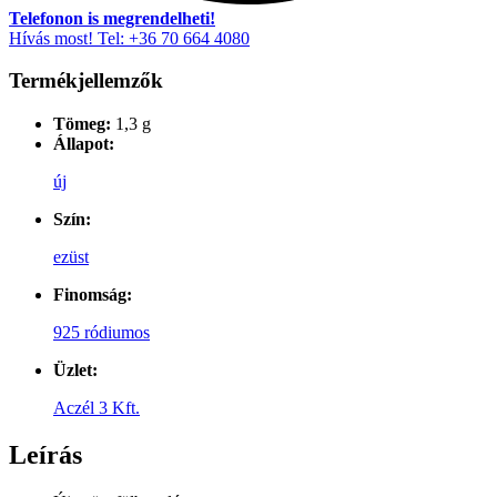
Telefonon is megrendelheti!
Hívás most! Tel: +36 70 664 4080
Termékjellemzők
Tömeg:
1,3 g
Állapot:
új
Szín:
ezüst
Finomság:
925 ródiumos
Üzlet:
Aczél 3 Kft.
Leírás