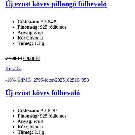
Új ezüst köves pillangó fülbevaló
Cikkszám:
A3-8439
Finomság:
925 ródiumos
Anyag:
ezüst
Kő:
Cirkónia
Tömeg:
1.3 g
Original
Current
7 700
Ft
6 930
Ft
price
price
Kosárba
was:
is:
7
6
700 Ft.
930 Ft.
-10%
Új ezüst köves fülbevaló
Cikkszám:
A3-8287
Finomság:
925 ródiumos
Anyag:
ezüst
Kő:
Cirkónia
Tömeg:
2.1 g