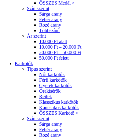
ÖSSZES Medál >
Szín szerint
Sárga arany
Fehér arany
Rozé arany
Többszínű
Ár szerint
10.000 Ft alatt
10.000 Ft – 20.000 Ft
20.000 Ft – 50.000 Ft
50.000 Ft felett
Karkötők
Típus szerint
Női karkötők
Férfi karkötők
Gyerek karkötők
Órakisérők
Reifek
Klasszikus karkötők
Kaucsukos karkötők
ÖSSZES Karkötő >
Szín szerint
Sárga arany
Fehér arany
Rozé arany