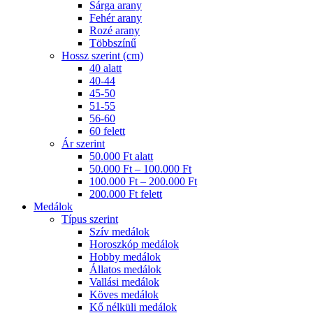
Sárga arany
Fehér arany
Rozé arany
Többszínű
Hossz szerint (cm)
40 alatt
40-44
45-50
51-55
56-60
60 felett
Ár szerint
50.000 Ft alatt
50.000 Ft – 100.000 Ft
100.000 Ft – 200.000 Ft
200.000 Ft felett
Medálok
Típus szerint
Szív medálok
Horoszkóp medálok
Hobby medálok
Állatos medálok
Vallási medálok
Köves medálok
Kő nélküli medálok