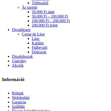
Többszínű
Ár szerint
50.000 Ft alatt
50.000 Ft – 100.000 Ft
100.000 Ft – 200.000 Ft
200.000 Ft felett
Divatékszer
Coeur de Lion
Lánc
Karlánc
Fülbevaló
Dobozok
Diszdobozok
Utalvány
Akciók
Információ
Rólunk
Webáruház
Garancia
Szállítás
Ékszer Ajándékutalvány