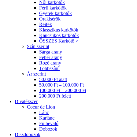
Női karkötők
Férfi karkötők
Gyerek karkötők
Órakisérők
Reifek
Klasszikus karkötők
Kaucsukos karkötők
ÖSSZES Karkötő >
Szín szerint
Sárga arany
Fehér arany
Rozé arany
Többszínű
Ár szerint
50.000 Ft alatt
50.000 Ft – 100.000 Ft
100.000 Ft – 200.000 Ft
200.000 Ft felett
Divatékszer
Coeur de Lion
Lánc
Karlánc
Fülbevaló
Dobozok
Diszdobozok