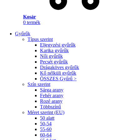
Kosár
0
termék
Gyűrűk
Típus szerint
Eljegyzési gyűrűk
Karika gyűrűk
Női gyűrűk
Pecsét gyűrűk
Drágaköves gyűrűk
Kő nélküli gyűrűk
ÖSSZES Gyűrű >
Szín szerint
Sárga arany
Fehér arany
Rozé arany
Többszínű
Méret szerint (EU)
50 alatt
50-54
55-60
60-64