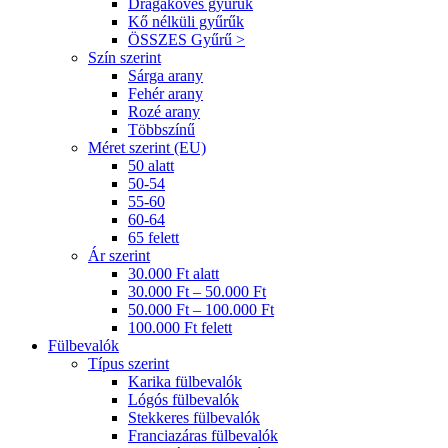
Drágaköves gyűrűk
Kő nélküli gyűrűk
ÖSSZES Gyűrű >
Szín szerint
Sárga arany
Fehér arany
Rozé arany
Többszínű
Méret szerint (EU)
50 alatt
50-54
55-60
60-64
65 felett
Ár szerint
30.000 Ft alatt
30.000 Ft – 50.000 Ft
50.000 Ft – 100.000 Ft
100.000 Ft felett
Fülbevalók
Típus szerint
Karika fülbevalók
Lógós fülbevalók
Stekkeres fülbevalók
Franciazáras fülbevalók