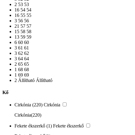
2
53
53
16
54
54
16
55
55
3
56
56
21
57
57
15
58
58
13
59
59
6
60
60
3
61
61
3
62
62
3
64
64
2
65
65
1
68
68
1
69
69
2
Állítható
Állítható
Kő
Cirkónia
(220)
Cirkónia
Cirkónia
(220)
Fekete ékszerkő
(1)
Fekete ékszerkő