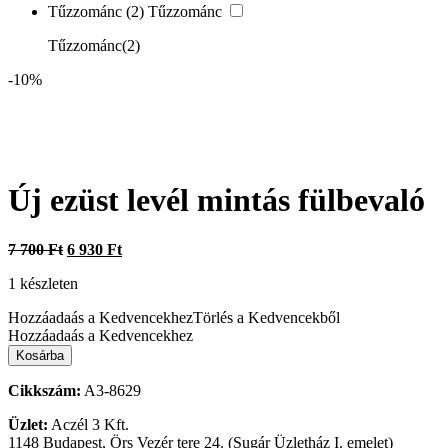
Tűzzománc
(2)
Tűzzománc
Tűzzománc
(2)
-10%
Új ezüst levél mintás fülbevaló
Original
Current
7 700
Ft
6 930
Ft
price
price
1 készleten
was:
is:
7
6
Hozzáadaás a Kedvencekhez
Törlés a Kedvencekből
700 Ft.
930 Ft.
Hozzáadaás a Kedvencekhez
Új
Kosárba
ezüst
levél
Cikkszám:
A3-8629
mintás
fülbevaló
Üzlet:
Aczél 3 Kft.
mennyiség
1148 Budapest, Örs Vezér tere 24. (Sugár Üzletház I. emelet)