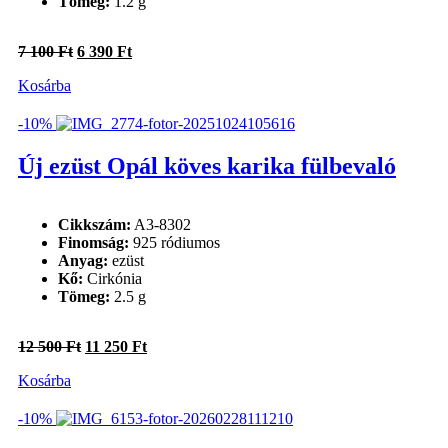
Tömeg:
1.2 g
Original
Current
7 100
Ft
6 390
Ft
price
price
Kosárba
was:
is:
7
6
100 Ft.
390 Ft.
-10%
Új ezüst Opál köves karika fülbevaló
Cikkszám:
A3-8302
Finomság:
925 ródiumos
Anyag:
ezüst
Kő:
Cirkónia
Tömeg:
2.5 g
Original
Current
12 500
Ft
11 250
Ft
price
price
Kosárba
was:
is:
12
11
500 Ft.
250 Ft.
-10%