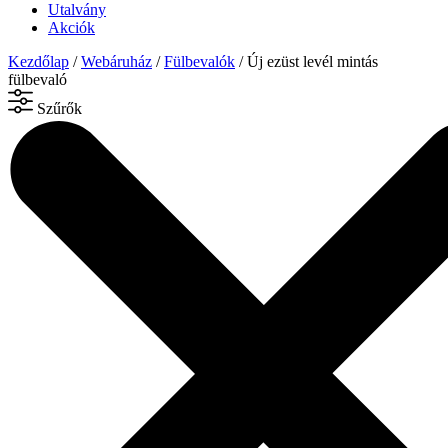
Utalvány
Akciók
Kezdőlap
/
Webáruház
/
Fülbevalók
/ Új ezüst levél mintás
fülbevaló
Szűrők