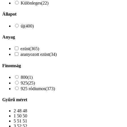
Különleges
(22)
Állapot
új
(400)
Anyag
ezüst
(365)
aranyozott ezüst
(34)
Finomság
800
(1)
925
(25)
925 ródiumos
(373)
Gyűrű méret
2
48
48
1
50
50
5
51
51
3
52
52