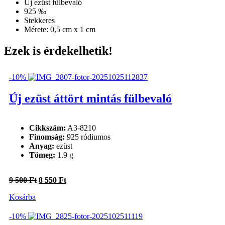
Új ezüst fülbevaló
925 ‰
Stekkeres
Mérete: 0,5 cm x 1 cm
Ezek is érdekelhetik!
-10%
Új ezüst áttört mintás fülbevaló
Cikkszám:
A3-8210
Finomság:
925 ródiumos
Anyag:
ezüst
Tömeg:
1.9 g
Original
Current
9 500
Ft
8 550
Ft
price
price
Kosárba
was:
is:
9
8
500 Ft.
550 Ft.
-10%