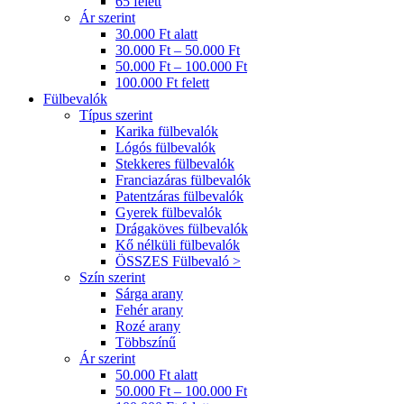
65 felett
Ár szerint
30.000 Ft alatt
30.000 Ft – 50.000 Ft
50.000 Ft – 100.000 Ft
100.000 Ft felett
Fülbevalók
Típus szerint
Karika fülbevalók
Lógós fülbevalók
Stekkeres fülbevalók
Franciazáras fülbevalók
Patentzáras fülbevalók
Gyerek fülbevalók
Drágaköves fülbevalók
Kő nélküli fülbevalók
ÖSSZES Fülbevaló >
Szín szerint
Sárga arany
Fehér arany
Rozé arany
Többszínű
Ár szerint
50.000 Ft alatt
50.000 Ft – 100.000 Ft