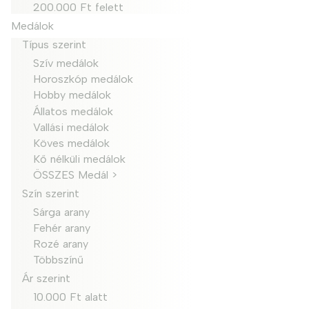
200.000 Ft felett
Medálok
Típus szerint
Szív medálok
Horoszkóp medálok
Hobby medálok
Állatos medálok
Vallási medálok
Köves medálok
Kő nélküli medálok
ÖSSZES Medál >
Szín szerint
Sárga arany
Fehér arany
Rozé arany
Többszínű
Ár szerint
10.000 Ft alatt