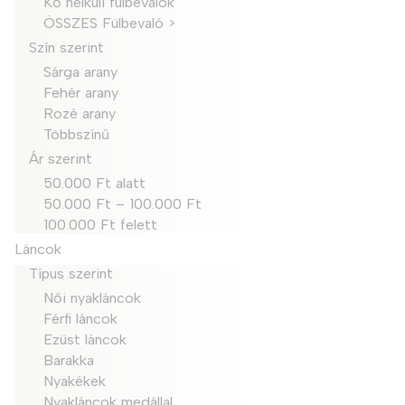
Kő nélküli fülbevalók
ÖSSZES Fülbevaló >
Szín szerint
Sárga arany
Fehér arany
Rozé arany
Többszínű
Ár szerint
50.000 Ft alatt
50.000 Ft – 100.000 Ft
100.000 Ft felett
Láncok
Típus szerint
Női nyakláncok
Férfi láncok
Ezüst láncok
Barakka
Nyakékek
Nyakláncok medállal