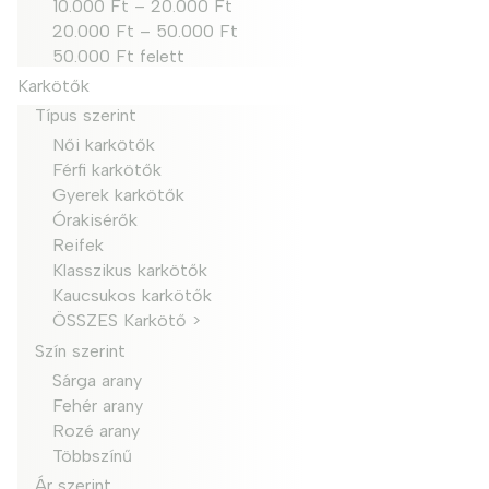
10.000 Ft – 20.000 Ft
20.000 Ft – 50.000 Ft
50.000 Ft felett
Karkötők
Típus szerint
Női karkötők
Férfi karkötők
Gyerek karkötők
Órakisérők
Reifek
Klasszikus karkötők
Kaucsukos karkötők
ÖSSZES Karkötő >
Szín szerint
Sárga arany
Fehér arany
Rozé arany
Többszínű
Ár szerint