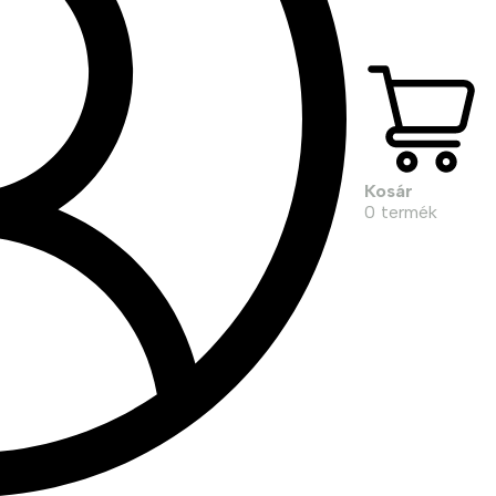
Kosár
0
termék