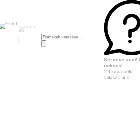
Keresés
a
következőre:
Kérdése van? Í
nekünk!
24 órán belül
válaszolunk!