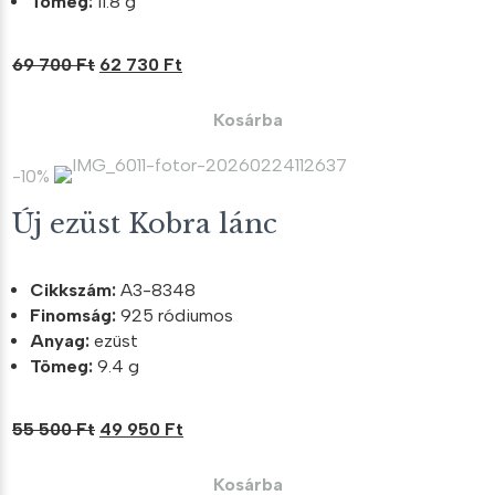
Tömeg:
11.8 g
Original
Current
69 700
Ft
62 730
Ft
price
price
was:
is:
Kosárba
69
62
700 Ft.
730 Ft.
-10%
Új ezüst Kobra lánc
Cikkszám:
A3-8348
Finomság:
925 ródiumos
Anyag:
ezüst
Tömeg:
9.4 g
Original
Current
55 500
Ft
49 950
Ft
price
price
was:
is:
Kosárba