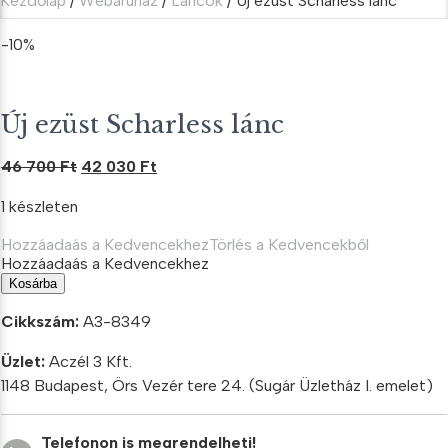
Kezdőlap
/
Webáruház
/
Láncok
/ Új ezüst Scharless lánc
-10%
Új ezüst Scharless lánc
Original
Current
46 700
Ft
42 030
Ft
price
price
1 készleten
was:
is:
46
42
Hozzáadaás a Kedvencekhez
Törlés a Kedvencekből
700 Ft.
030 Ft.
Hozzáadaás a Kedvencekhez
Új
Kosárba
ezüst
Scharless
Cikkszám:
A3-8349
lánc
mennyiség
Üzlet:
Aczél 3 Kft.
1148 Budapest, Örs Vezér tere 24. (Sugár Üzletház I. emelet)
Telefonon is megrendelheti!