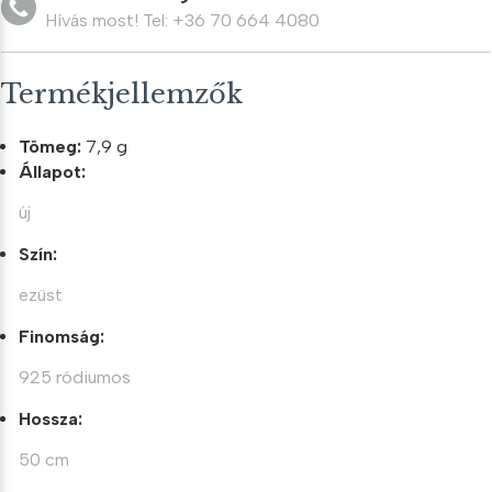
Hívás most! Tel: +36 70 664 4080
Termékjellemzők
Tömeg:
7,9 g
Állapot:
új
Szín:
ezüst
Finomság:
925 ródiumos
Hossza:
50 cm