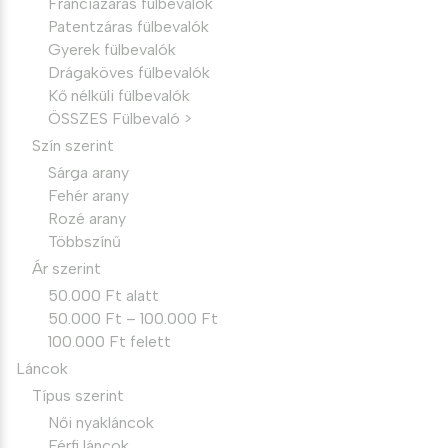
Franciazáras fülbevalók
Patentzáras fülbevalók
Gyerek fülbevalók
Drágaköves fülbevalók
Kő nélküli fülbevalók
ÖSSZES Fülbevaló >
Szín szerint
Sárga arany
Fehér arany
Rozé arany
Többszínű
Ár szerint
50.000 Ft alatt
50.000 Ft – 100.000 Ft
100.000 Ft felett
Láncok
Típus szerint
Női nyakláncok
Férfi láncok