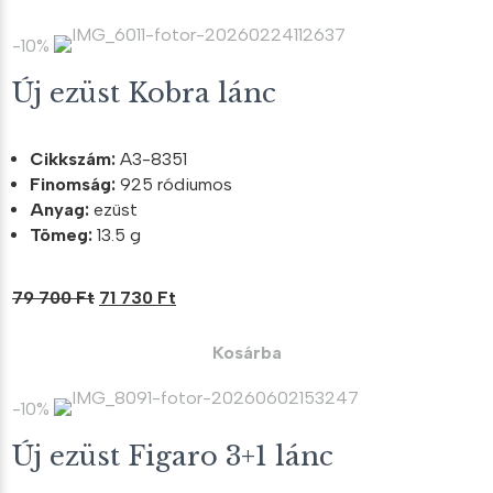
55
49
500 Ft.
950 Ft.
-10%
Új ezüst Kobra lánc
Cikkszám:
A3-8351
Finomság:
925 ródiumos
Anyag:
ezüst
Tömeg:
13.5 g
Original
Current
79 700
Ft
71 730
Ft
price
price
was:
is:
Kosárba
79
71
700 Ft.
730 Ft.
-10%
Új ezüst Figaro 3+1 lánc