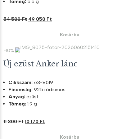
Tömeg:
5.5 g
Original
Current
54 500
Ft
49 050
Ft
price
price
was:
is:
Kosárba
54
49
500 Ft.
050 Ft.
-10%
Új ezüst Anker lánc
Cikkszám:
A3-8519
Finomság:
925 ródiumos
Anyag:
ezüst
Tömeg:
1.9 g
Original
Current
11 300
Ft
10 170
Ft
price
price
was:
is:
Kosárba