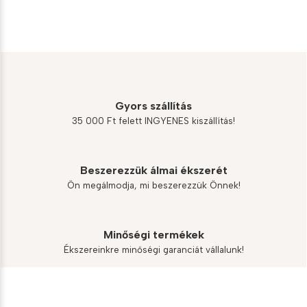
11
10
300 Ft.
170 Ft.
Gyors szállítás
35 000 Ft felett INGYENES kiszállítás!
Beszerezzük álmai ékszerét
Ön megálmodja, mi beszerezzük Önnek!
Minőségi termékek
Ékszereinkre minőségi garanciát vállalunk!