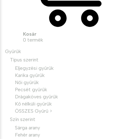
Kosár
0
termék
Gyűrűk
Típus szerint
Eljegyzési gyűrűk
Karika gyűrűk
Női gyűrűk
Pecsét gyűrűk
Drágaköves gyűrűk
Kő nélküli gyűrűk
ÖSSZES Gyűrű >
Szín szerint
Sárga arany
Fehér arany