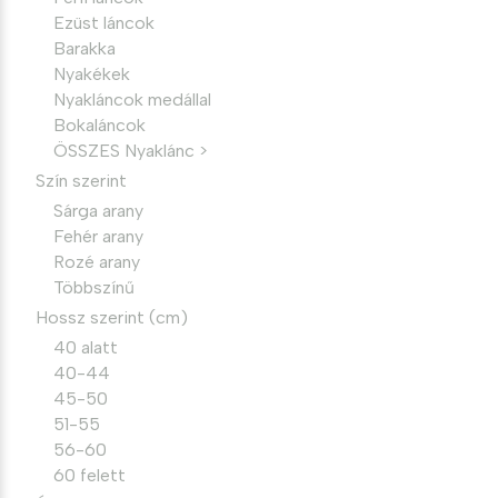
Ezüst láncok
Barakka
Nyakékek
Nyakláncok medállal
Bokaláncok
ÖSSZES Nyaklánc >
Szín szerint
Sárga arany
Fehér arany
Rozé arany
Többszínű
Hossz szerint (cm)
40 alatt
40-44
45-50
51-55
56-60
60 felett