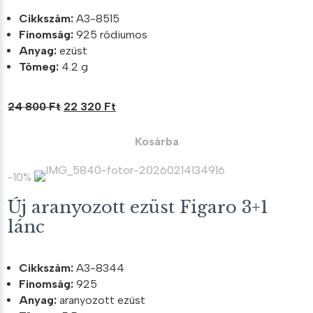
Cikkszám:
A3-8515
Finomság:
925 ródiumos
Anyag:
ezüst
Tömeg:
4.2 g
Original
Current
24 800
Ft
22 320
Ft
price
price
was:
is:
Kosárba
24
22
800 Ft.
320 Ft.
-10%
Új aranyozott ezüst Figaro 3+1
lánc
Cikkszám:
A3-8344
Finomság:
925
Anyag:
aranyozott ezüst