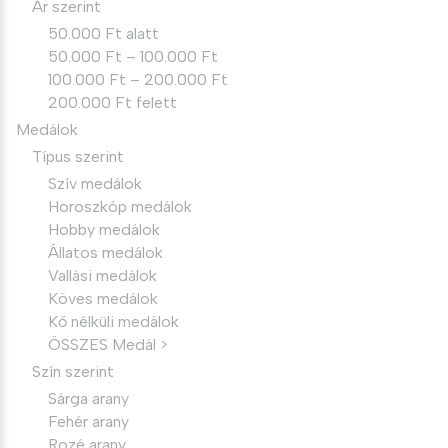
Ár szerint
50.000 Ft alatt
50.000 Ft – 100.000 Ft
100.000 Ft – 200.000 Ft
200.000 Ft felett
Medálok
Típus szerint
Szív medálok
Horoszkóp medálok
Hobby medálok
Állatos medálok
Vallási medálok
Köves medálok
Kő nélküli medálok
ÖSSZES Medál >
Szín szerint
Sárga arany
Fehér arany
Rozé arany