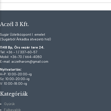
Aczél 3 Kft.
Sugár Üzletközpont I. emelet
(Sugárból Árkádba átvezető híd)
1148 Bp, Örs vezér tere 24.
Tel: +36 - 1 / 337-60-57
Mobil: +36-70 / 664-4080
E-mail: aczelharom@gmail.com
Nyitvatartás:
H-P: 10:00-20:00-ig
Sz: 10:00-20:00-ig
V: 10:00-18:00-ig
Kategóriák
Gyűrűk
Fülbevalók