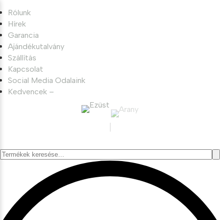
Rólunk
Hírek
Garancia
Ajándékutalvány
Szállítás
Kapcsolat
Social Media Odalaink
Kedvencek –
Keresés
a
következőre: