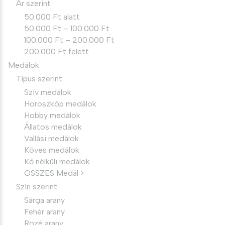
Ár szerint
50.000 Ft alatt
50.000 Ft – 100.000 Ft
100.000 Ft – 200.000 Ft
200.000 Ft felett
Medálok
Típus szerint
Szív medálok
Horoszkóp medálok
Hobby medálok
Állatos medálok
Vallási medálok
Köves medálok
Kő nélküli medálok
ÖSSZES Medál >
Szín szerint
Sárga arany
Fehér arany
Rozé arany