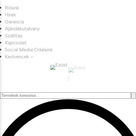
Rólunk
Hírek
Garancia
Ajándékutalvány
Szállítás
Kapcsolat
Social Media Odalaink
Kedvencek –
Keresés
a
következőre: