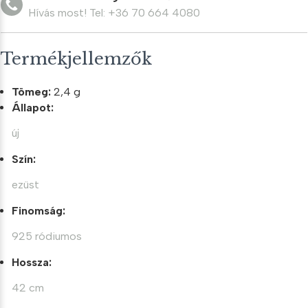
Hívás most! Tel: +36 70 664 4080
Termékjellemzők
Tömeg:
2,4 g
Állapot:
új
Szín:
ezüst
Finomság:
925 ródiumos
Hossza:
42 cm