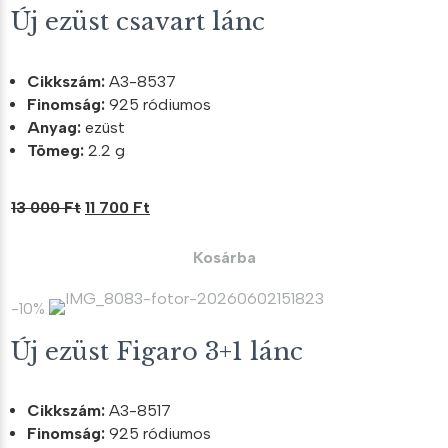
Új ezüst csavart lánc
Cikkszám:
A3-8537
Finomság:
925 ródiumos
Anyag:
ezüst
Tömeg:
2.2 g
Original
Current
13 000
Ft
11 700
Ft
price
price
was:
is:
Kosárba
13
11
000 Ft.
700 Ft.
-10%
Új ezüst Figaro 3+1 lánc
Cikkszám:
A3-8517
Finomság:
925 ródiumos