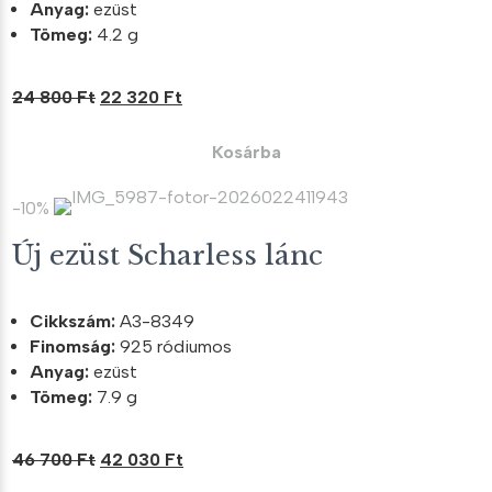
Anyag:
ezüst
Tömeg:
4.2 g
Original
Current
24 800
Ft
22 320
Ft
price
price
was:
is:
Kosárba
24
22
800 Ft.
320 Ft.
-10%
Új ezüst Scharless lánc
Cikkszám:
A3-8349
Finomság:
925 ródiumos
Anyag:
ezüst
Tömeg:
7.9 g
Original
Current
46 700
Ft
42 030
Ft
price
price