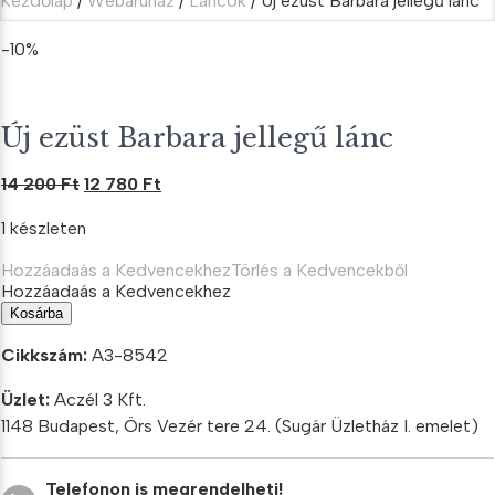
Kezdőlap
/
Webáruház
/
Láncok
/ Új ezüst Barbara jellegű lánc
-10%
Új ezüst Barbara jellegű lánc
Original
Current
14 200
Ft
12 780
Ft
price
price
1 készleten
was:
is:
14
12
Hozzáadaás a Kedvencekhez
Törlés a Kedvencekből
200 Ft.
780 Ft.
Hozzáadaás a Kedvencekhez
Új
Kosárba
ezüst
Barbara
Cikkszám:
A3-8542
jellegű
lánc
Üzlet:
Aczél 3 Kft.
mennyiség
1148 Budapest, Örs Vezér tere 24. (Sugár Üzletház I. emelet)
Telefonon is megrendelheti!