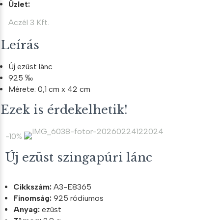
Üzlet:
Aczél 3 Kft.
Leírás
Új ezüst lánc
925 ‰
Mérete: 0,1 cm x 42 cm
Ezek is érdekelhetik!
-10%
Új ezüst szingapúri lánc
Cikkszám:
A3-E8365
Finomság:
925 ródiumos
Anyag:
ezüst