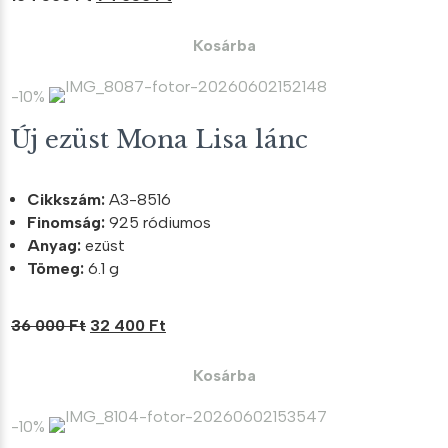
price
price
was:
is:
Kosárba
104
94
500 Ft.
050 Ft.
-10%
Új ezüst Mona Lisa lánc
Cikkszám:
A3-8516
Finomság:
925 ródiumos
Anyag:
ezüst
Tömeg:
6.1 g
Original
Current
36 000
Ft
32 400
Ft
price
price
was:
is:
Kosárba
36
32
000 Ft.
400 Ft.
-10%