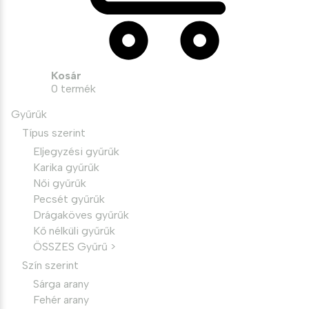
Kosár
0
termék
Gyűrűk
Típus szerint
Eljegyzési gyűrűk
Karika gyűrűk
Női gyűrűk
Pecsét gyűrűk
Drágaköves gyűrűk
Kő nélküli gyűrűk
ÖSSZES Gyűrű >
Szín szerint
Sárga arany
Fehér arany