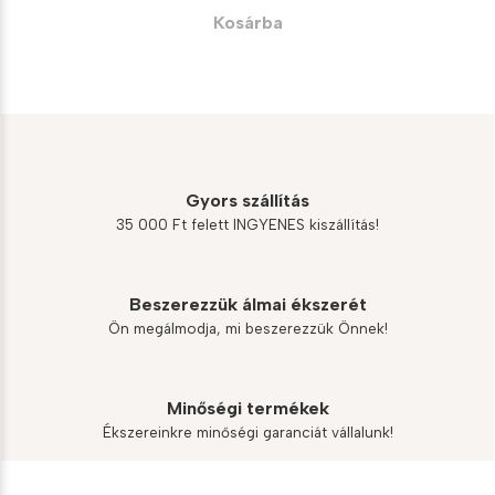
was:
is:
Kosárba
46
42
700 Ft.
030 Ft.
Gyors szállítás
35 000 Ft felett INGYENES kiszállítás!
Beszerezzük álmai ékszerét
Ön megálmodja, mi beszerezzük Önnek!
Minőségi termékek
Ékszereinkre minőségi garanciát vállalunk!