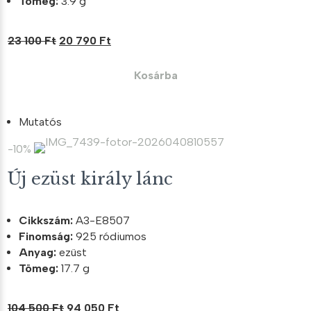
Tömeg:
3.9 g
Original
Current
23 100
Ft
20 790
Ft
price
price
was:
is:
Kosárba
23
20
100 Ft.
790 Ft.
Mutatós
-10%
Új ezüst király lánc
Cikkszám:
A3-E8507
Finomság:
925 ródiumos
Anyag:
ezüst
Tömeg:
17.7 g
Original
Current
104 500
Ft
94 050
Ft