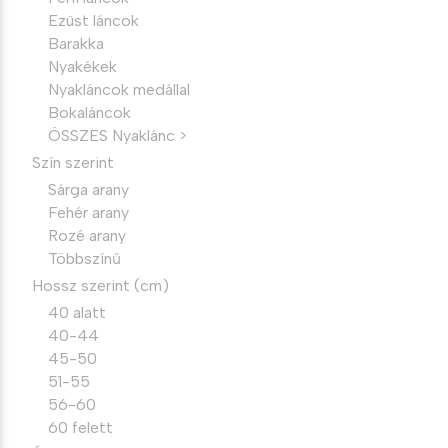
Ezüst láncok
Barakka
Nyakékek
Nyakláncok medállal
Bokaláncok
ÖSSZES Nyaklánc >
Szín szerint
Sárga arany
Fehér arany
Rozé arany
Többszínű
Hossz szerint (cm)
40 alatt
40-44
45-50
51-55
56-60
60 felett