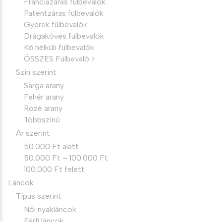
Franciazáras fülbevalók
Patentzáras fülbevalók
Gyerek fülbevalók
Drágaköves fülbevalók
Kő nélküli fülbevalók
ÖSSZES Fülbevaló >
Szín szerint
Sárga arany
Fehér arany
Rozé arany
Többszínű
Ár szerint
50.000 Ft alatt
50.000 Ft – 100.000 Ft
100.000 Ft felett
Láncok
Típus szerint
Női nyakláncok
Férfi láncok