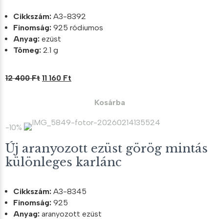
Cikkszám:
A3-8392
Finomság:
925 ródiumos
Anyag:
ezüst
Tömeg:
2.1 g
Original
Current
12 400
Ft
11 160
Ft
price
price
was:
is:
Kosárba
12
11
400 Ft.
160 Ft.
-10%
Új aranyozott ezüst görög mintás
különleges karlánc
Cikkszám:
A3-8345
Finomság:
925
Anyag:
aranyozott ezüst