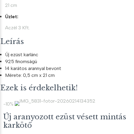
21 cm
Üzlet:
Aczél 3 Kft.
Leírás
Új ezüst karlánc
925 finomságú
14 karátos arannyal bevont
Mérete: 0,5 cm x 21 cm
Ezek is érdekelhetik!
-10%
Új aranyozott ezüst vésett mintás
karkötő