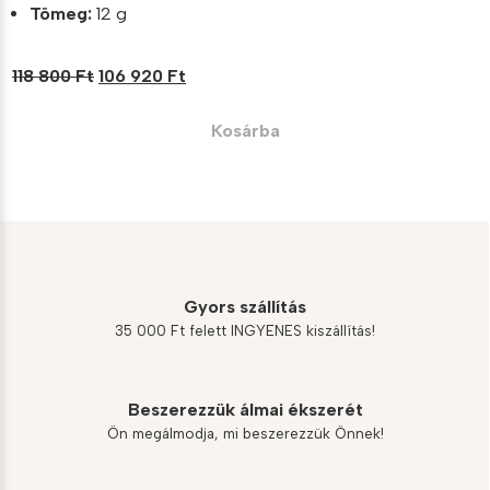
Tömeg:
12 g
Original
Current
118 800
Ft
106 920
Ft
price
price
was:
is:
Kosárba
118
106
800 Ft.
920 Ft.
Gyors szállítás
35 000 Ft felett INGYENES kiszállítás!
Beszerezzük álmai ékszerét
Ön megálmodja, mi beszerezzük Önnek!