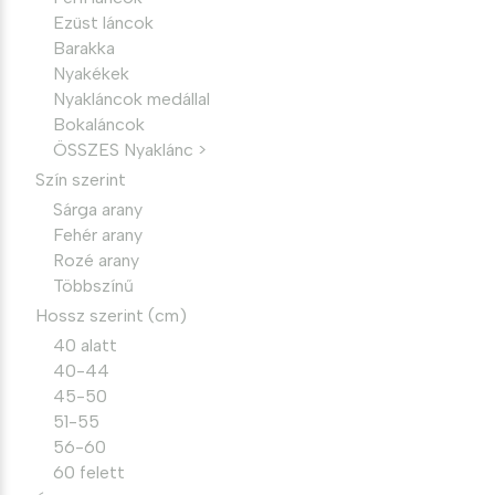
Ezüst láncok
Barakka
Nyakékek
Nyakláncok medállal
Bokaláncok
ÖSSZES Nyaklánc >
Szín szerint
Sárga arany
Fehér arany
Rozé arany
Többszínű
Hossz szerint (cm)
40 alatt
40-44
45-50
51-55
56-60
60 felett