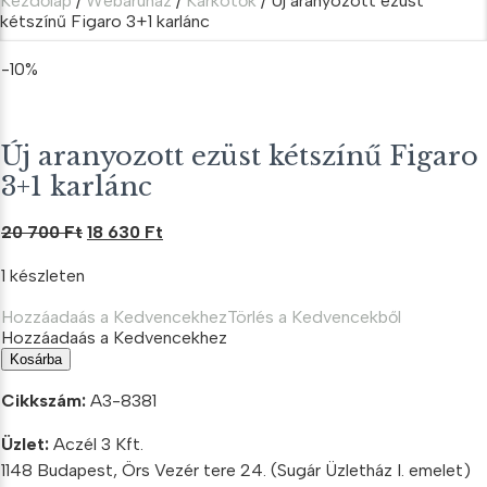
Kezdőlap
/
Webáruház
/
Karkötők
/ Új aranyozott ezüst
kétszínű Figaro 3+1 karlánc
-10%
Új aranyozott ezüst kétszínű Figaro
3+1 karlánc
Original
Current
20 700
Ft
18 630
Ft
price
price
1 készleten
was:
is:
20
18
Hozzáadaás a Kedvencekhez
Törlés a Kedvencekből
700 Ft.
630 Ft.
Hozzáadaás a Kedvencekhez
Új
Kosárba
aranyozott
ezüst
Cikkszám:
A3-8381
kétszínű
Figaro
Üzlet:
Aczél 3 Kft.
3+1
1148 Budapest, Örs Vezér tere 24. (Sugár Üzletház I. emelet)
karlánc