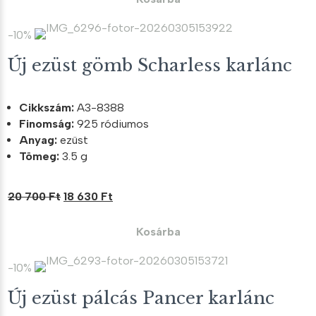
18
16
300 Ft.
470 Ft.
-10%
Új ezüst gömb Scharless karlánc
Cikkszám:
A3-8388
Finomság:
925 ródiumos
Anyag:
ezüst
Tömeg:
3.5 g
Original
Current
20 700
Ft
18 630
Ft
price
price
was:
is:
Kosárba
20
18
700 Ft.
630 Ft.
-10%
Új ezüst pálcás Pancer karlánc