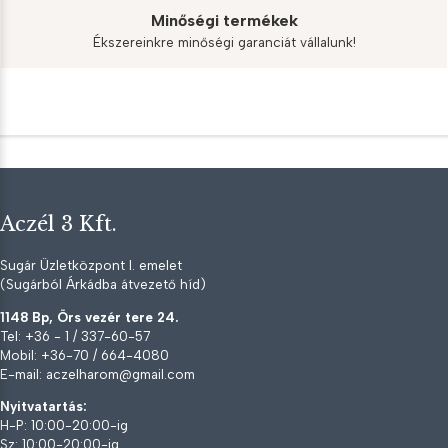
Minőségi termékek
Ékszereinkre minőségi garanciát vállalunk!
Aczél 3 Kft.
Sugár Üzletközpont I. emelet
(Sugárból Árkádba átvezető híd)
1148 Bp, Örs vezér tere 24.
Tel: +36 - 1 / 337-60-57
Mobil: +36-70 / 664-4080
E-mail: aczelharom@gmail.com
Nyitvatartás:
H-P: 10:00-20:00-ig
Sz: 10:00-20:00-ig