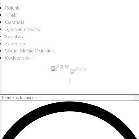
Rólunk
Hírek
Garancia
Ajándékutalvány
Szállítás
Kapcsolat
Social Media Odalaink
Kedvencek –
Keresés
a
következőre: