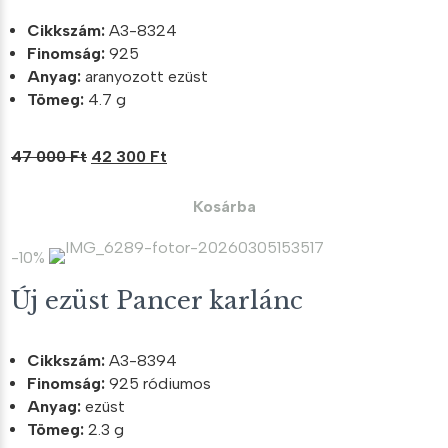
Cikkszám:
A3-8324
Finomság:
925
Anyag:
aranyozott ezüst
Tömeg:
4.7 g
Original
Current
47 000
Ft
42 300
Ft
price
price
was:
is:
Kosárba
47
42
000 Ft.
300 Ft.
-10%
Új ezüst Pancer karlánc
Cikkszám:
A3-8394
Finomság:
925 ródiumos
Anyag:
ezüst
Tömeg:
2.3 g