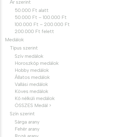
Ár szerint
50.000 Ft alatt
50.000 Ft – 100.000 Ft
100.000 Ft – 200.000 Ft
200.000 Ft felett
Medálok
Típus szerint
Szív medálok
Horoszkóp medálok
Hobby medálok
Állatos medálok
Vallási medálok
Köves medálok
Kő nélküli medálok
ÖSSZES Medál >
Szín szerint
Sárga arany
Fehér arany
Rozé arany