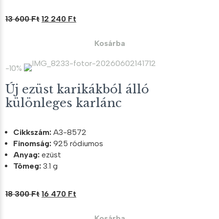
Original
Current
13 600
Ft
12 240
Ft
price
price
was:
is:
Kosárba
13
12
600 Ft.
240 Ft.
-10%
Új ezüst karikákból álló
különleges karlánc
Cikkszám:
A3-8572
Finomság:
925 ródiumos
Anyag:
ezüst
Tömeg:
3.1 g
Original
Current
18 300
Ft
16 470
Ft
price
price
was:
is:
Kosárba