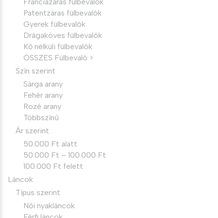
Franciazáras fülbevalók
Patentzáras fülbevalók
Gyerek fülbevalók
Drágaköves fülbevalók
Kő nélküli fülbevalók
ÖSSZES Fülbevaló >
Szín szerint
Sárga arany
Fehér arany
Rozé arany
Többszínű
Ár szerint
50.000 Ft alatt
50.000 Ft – 100.000 Ft
100.000 Ft felett
Láncok
Típus szerint
Női nyakláncok
Férfi láncok