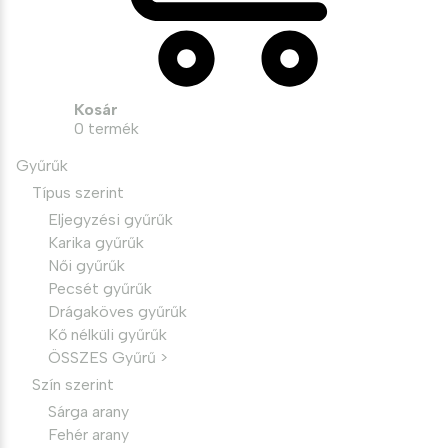
Kosár
0
termék
Gyűrűk
Típus szerint
Eljegyzési gyűrűk
Karika gyűrűk
Női gyűrűk
Pecsét gyűrűk
Drágaköves gyűrűk
Kő nélküli gyűrűk
ÖSSZES Gyűrű >
Szín szerint
Sárga arany
Fehér arany