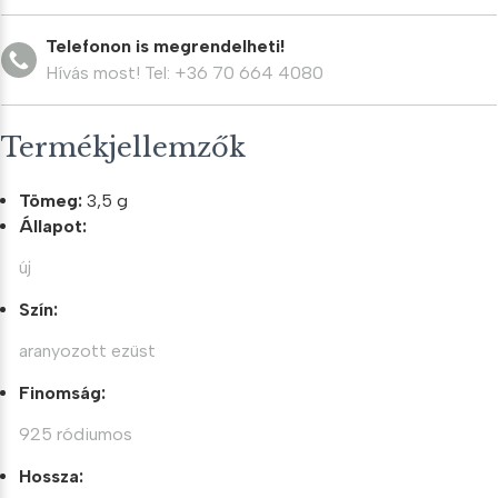
mennyiség
Telefonon is megrendelheti!
Hívás most! Tel: +36 70 664 4080
Termékjellemzők
Tömeg:
3,5 g
Állapot:
új
Szín:
aranyozott ezüst
Finomság:
925 ródiumos
Hossza: