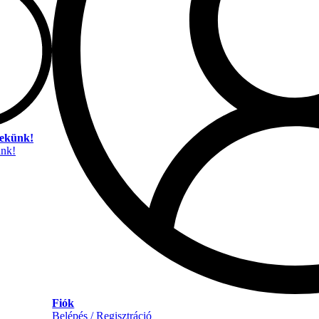
nekünk!
unk!
Fiók
Belépés / Regisztráció