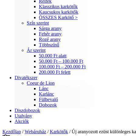
Reifek
Klasszikus karkötők
Kaucsukos karkötők
ÖSSZES Karkötő >
Szín szerint
Sárga arany
Fehér arany
Rozé arany
Többszínű
Ár szerint
50.000 Ft alatt
50.000 Ft – 100.000 Ft
100.000 Ft – 200.000 Ft
200.000 Ft felett
Divatékszer
Coeur de Lion
Lánc
Karlánc
Fülbevaló
Dobozok
Diszdobozok
Utalvány
Akciók
Kezdőlap
/
Webáruház
/
Karkötők
/ Új aranyozott ezüst különleges ka