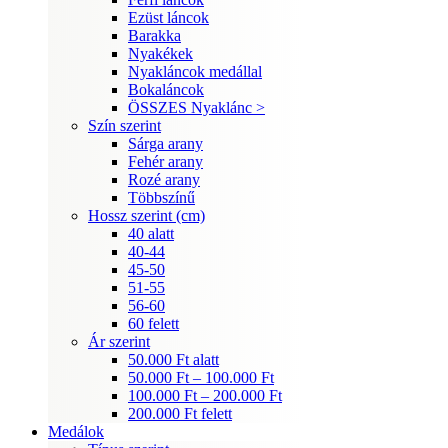
Ezüst láncok
Barakka
Nyakékek
Nyakláncok medállal
Bokaláncok
ÖSSZES Nyaklánc >
Szín szerint
Sárga arany
Fehér arany
Rozé arany
Többszínű
Hossz szerint (cm)
40 alatt
40-44
45-50
51-55
56-60
60 felett
Ár szerint
50.000 Ft alatt
50.000 Ft – 100.000 Ft
100.000 Ft – 200.000 Ft
200.000 Ft felett
Medálok