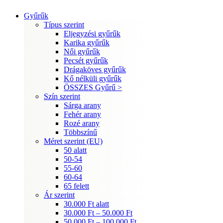
Gyűrűk
Típus szerint
Eljegyzési gyűrűk
Karika gyűrűk
Női gyűrűk
Pecsét gyűrűk
Drágaköves gyűrűk
Kő nélküli gyűrűk
ÖSSZES Gyűrű >
Szín szerint
Sárga arany
Fehér arany
Rozé arany
Többszínű
Méret szerint (EU)
50 alatt
50-54
55-60
60-64
65 felett
Ár szerint
30.000 Ft alatt
30.000 Ft – 50.000 Ft
50.000 Ft – 100.000 Ft