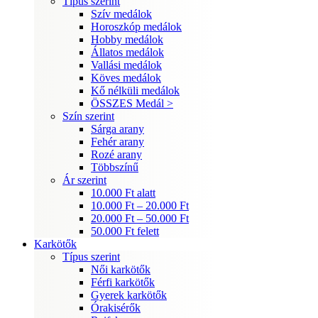
Típus szerint
Szív medálok
Horoszkóp medálok
Hobby medálok
Állatos medálok
Vallási medálok
Köves medálok
Kő nélküli medálok
ÖSSZES Medál >
Szín szerint
Sárga arany
Fehér arany
Rozé arany
Többszínű
Ár szerint
10.000 Ft alatt
10.000 Ft – 20.000 Ft
20.000 Ft – 50.000 Ft
50.000 Ft felett
Karkötők
Típus szerint
Női karkötők
Férfi karkötők
Gyerek karkötők
Órakisérők