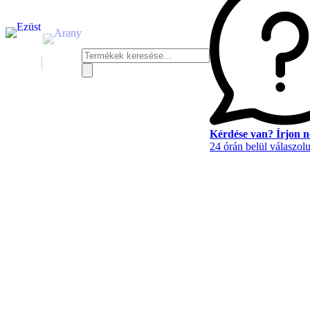
Keresés
a
következőre:
Kérdése van? Írjon 
24 órán belül válaszol