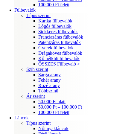
100.000 Ft felett
Fülbevalók
Típus szerint
Karika fülbevalók
Lógós fülbevalók
Stekkeres fülbevalók
Franciazáras fülbevalók
Patentzáras fülbevalók
Gyerek fülbevalók
Drágaköves fülbevalók
Kő nélküli fülbevalók
ÖSSZES Fülbevaló >
Szín szerint
Sárga arany
Fehér arany
Rozé arany
Többszínű
Ár szerint
50.000 Ft alatt
50.000 Ft – 100.000 Ft
100.000 Ft felett
Láncok
Típus szerint
Női nyakláncok
Férfi láncok