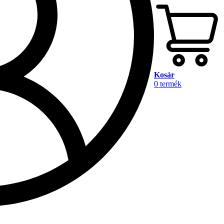
Kosár
0
termék