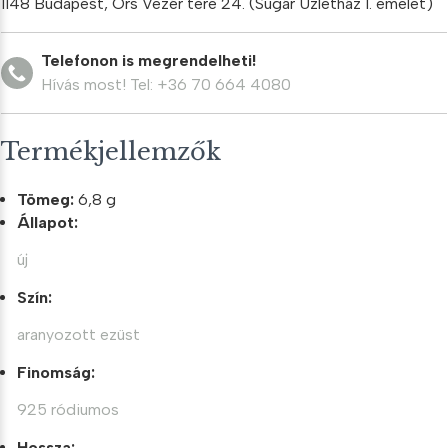
1148 Budapest, Örs Vezér tere 24. (Sugár Üzletház I. emelet)
Telefonon is megrendelheti!
Hívás most! Tel: +36 70 664 4080
Termékjellemzők
Tömeg:
6,8 g
Állapot:
új
Szín:
aranyozott ezüst
Finomság:
925 ródiumos
Hossza: