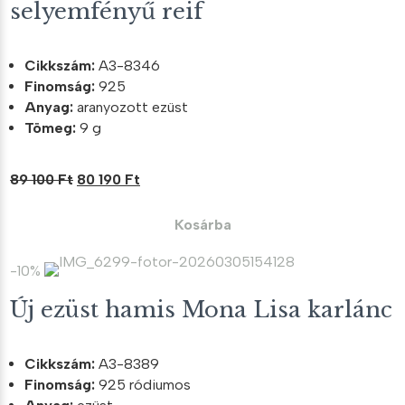
selyemfényű reif
Cikkszám:
A3-8346
Finomság:
925
Anyag:
aranyozott ezüst
Tömeg:
9 g
Original
Current
89 100
Ft
80 190
Ft
price
price
was:
is:
Kosárba
89
80
100 Ft.
190 Ft.
-10%
Új ezüst hamis Mona Lisa karlánc
Cikkszám:
A3-8389
Finomság:
925 ródiumos