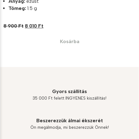
Anyag:
ezüst
Tömeg:
1.5 g
Original
Current
8 900
Ft
8 010
Ft
price
price
was:
is:
Kosárba
8
8
900 Ft.
010 Ft.
Gyors szállítás
35 000 Ft felett INGYENES kiszállítás!
Beszerezzük álmai ékszerét
Ön megálmodja, mi beszerezzük Önnek!