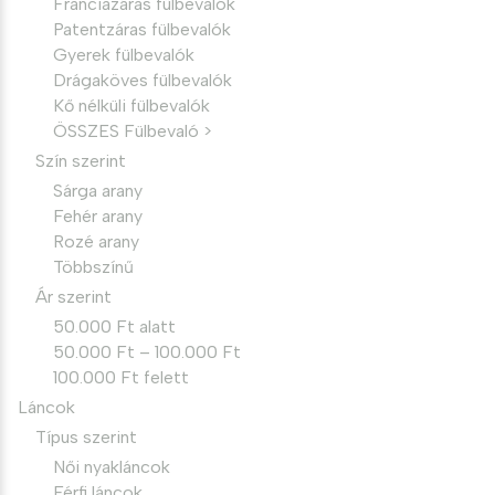
Franciazáras fülbevalók
Patentzáras fülbevalók
Gyerek fülbevalók
Drágaköves fülbevalók
Kő nélküli fülbevalók
ÖSSZES Fülbevaló >
Szín szerint
Sárga arany
Fehér arany
Rozé arany
Többszínű
Ár szerint
50.000 Ft alatt
50.000 Ft – 100.000 Ft
100.000 Ft felett
Láncok
Típus szerint
Női nyakláncok
Férfi láncok