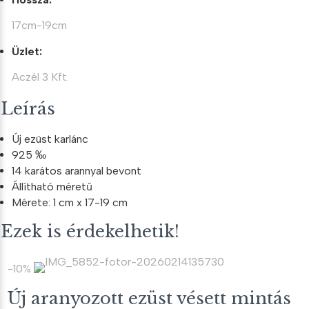
17cm-19cm
Üzlet:
Aczél 3 Kft.
Leírás
Új ezüst karlánc
925 ‰
14 karátos arannyal bevont
Állítható méretű
Mérete: 1 cm x 17-19 cm
Ezek is érdekelhetik!
-10%
Új aranyozott ezüst vésett mintás