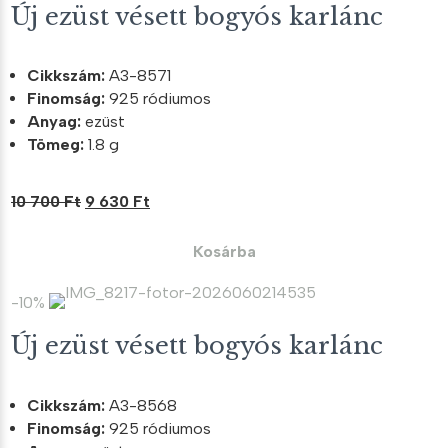
Új ezüst vésett bogyós karlánc
Cikkszám:
A3-8571
Finomság:
925 ródiumos
Anyag:
ezüst
Tömeg:
1.8 g
Original
Current
10 700
Ft
9 630
Ft
price
price
was:
is:
Kosárba
10
9
700 Ft.
630 Ft.
-10%
Új ezüst vésett bogyós karlánc
Cikkszám:
A3-8568
Finomság:
925 ródiumos