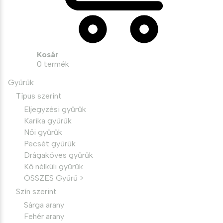
Kosár
0
termék
Gyűrűk
Típus szerint
Eljegyzési gyűrűk
Karika gyűrűk
Női gyűrűk
Pecsét gyűrűk
Drágaköves gyűrűk
Kő nélküli gyűrűk
ÖSSZES Gyűrű >
Szín szerint
Sárga arany
Fehér arany