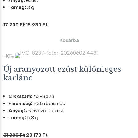
Anyag:
ezüst
Tömeg:
3 g
Original
Current
17 700
Ft
15 930
Ft
price
price
was:
is:
Kosárba
17
15
700 Ft.
930 Ft.
-10%
Új aranyozott ezüst különleges
karlánc
Cikkszám:
A3-8573
Finomság:
925 ródiumos
Anyag:
aranyozott ezüst
Tömeg:
5.3 g
Original
Current
31 300
Ft
28 170
Ft