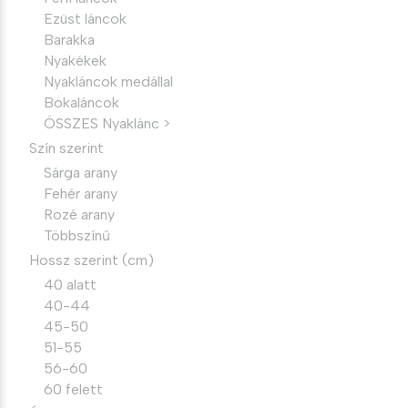
Ezüst láncok
Barakka
Nyakékek
Nyakláncok medállal
Bokaláncok
ÖSSZES Nyaklánc >
Szín szerint
Sárga arany
Fehér arany
Rozé arany
Többszínű
Hossz szerint (cm)
40 alatt
40-44
45-50
51-55
56-60
60 felett