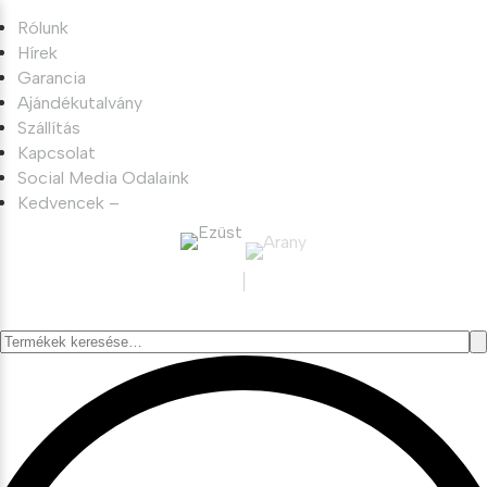
Rólunk
Hírek
Garancia
Ajándékutalvány
Szállítás
Kapcsolat
Social Media Odalaink
Kedvencek –
Keresés
a
következőre: