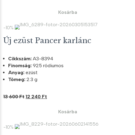
price
price
was:
is:
Kosárba
31
28
300 Ft.
170 Ft.
-10%
Új ezüst Pancer karlánc
Cikkszám:
A3-8394
Finomság:
925 ródiumos
Anyag:
ezüst
Tömeg:
2.3 g
Original
Current
13 600
Ft
12 240
Ft
price
price
was:
is:
Kosárba
13
12
600 Ft.
240 Ft.
-10%