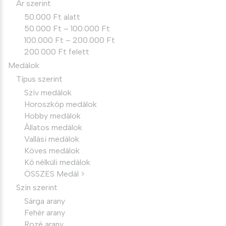
Ár szerint
50.000 Ft alatt
50.000 Ft – 100.000 Ft
100.000 Ft – 200.000 Ft
200.000 Ft felett
Medálok
Típus szerint
Szív medálok
Horoszkóp medálok
Hobby medálok
Állatos medálok
Vallási medálok
Köves medálok
Kő nélküli medálok
ÖSSZES Medál >
Szín szerint
Sárga arany
Fehér arany
Rozé arany