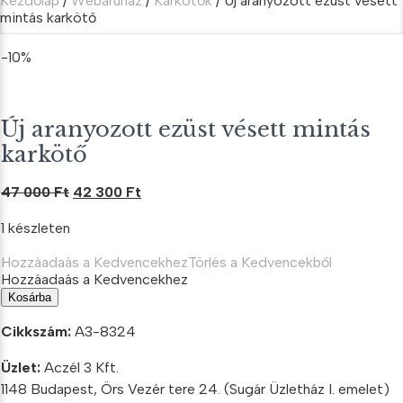
Kezdőlap
/
Webáruház
/
Karkötők
/ Új aranyozott ezüst vésett
mintás karkötő
-10%
Új aranyozott ezüst vésett mintás
karkötő
Original
Current
47 000
Ft
42 300
Ft
price
price
1 készleten
was:
is:
47
42
Hozzáadaás a Kedvencekhez
Törlés a Kedvencekből
000 Ft.
300 Ft.
Hozzáadaás a Kedvencekhez
Új
Kosárba
aranyozott
ezüst
Cikkszám:
A3-8324
vésett
mintás
Üzlet:
Aczél 3 Kft.
karkötő
1148 Budapest, Örs Vezér tere 24. (Sugár Üzletház I. emelet)
mennyiség