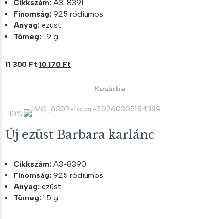
Cikkszám:
A3-8391
Finomság:
925 ródiumos
Anyag:
ezüst
Tömeg:
1.9 g
Original
Current
11 300
Ft
10 170
Ft
price
price
was:
is:
Kosárba
11
10
300 Ft.
170 Ft.
-10%
Új ezüst Barbara karlánc
Cikkszám:
A3-8390
Finomság:
925 ródiumos
Anyag:
ezüst
Tömeg:
1.5 g