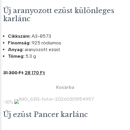
Új aranyozott ezüst különleges
karlánc
Cikkszám:
A3-8573
Finomság:
925 ródiumos
Anyag:
aranyozott ezüst
Tömeg:
5.3 g
Original
Current
31 300
Ft
28 170
Ft
price
price
was:
is:
Kosárba
31
28
300 Ft.
170 Ft.
-10%
Új ezüst Pancer karlánc