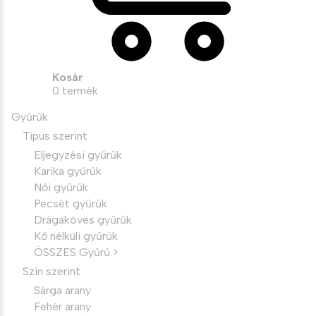
Kosár
0
termék
Gyűrűk
Típus szerint
Eljegyzési gyűrűk
Karika gyűrűk
Női gyűrűk
Pecsét gyűrűk
Drágaköves gyűrűk
Kő nélküli gyűrűk
ÖSSZES Gyűrű >
Szín szerint
Sárga arany
Fehér arany