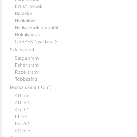
Ezüst láncok
Barakka
Nyakékek
Nyakláncok medállal
Bokaláncok
ÖSSZES Nyaklánc >
Szín szerint
Sárga arany
Fehér arany
Rozé arany
Többszínű
Hossz szerint (cm)
40 alatt
40-44
45-50
51-55
56-60
60 felett