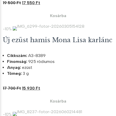
Original
Current
19 500
Ft
17 550
Ft
price
price
was:
is:
Kosárba
19
17
500 Ft.
550 Ft.
-10%
Új ezüst hamis Mona Lisa karlánc
Cikkszám:
A3-8389
Finomság:
925 ródiumos
Anyag:
ezüst
Tömeg:
3 g
Original
Current
17 700
Ft
15 930
Ft
price
price
was:
is:
Kosárba
17
15
700 Ft.
930 Ft.
-10%