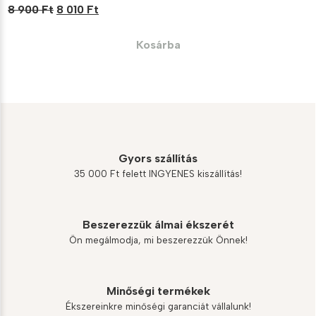
Original
Current
8 900
Ft
8 010
Ft
price
price
was:
is:
Kosárba
8
8
900 Ft.
010 Ft.
Gyors szállítás
35 000 Ft felett INGYENES kiszállítás!
Beszerezzük álmai ékszerét
Ön megálmodja, mi beszerezzük Önnek!
Minőségi termékek
Ékszereinkre minőségi garanciát vállalunk!