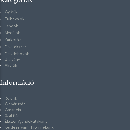
Kategóriák
Gyűrűk
Fülbevalók
Láncok
Medálok
Karkötők
Divatékszer
Diszdobozok
Utalvány
Akciók
Információ
Rólunk
Webáruház
Garancia
Szállítás
Ékszer Ajándékutalvány
Kérdése van? Írjon nekünk!