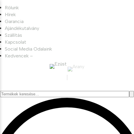
Rólunk
Hírek
Garancia
Ajándékutalvány
Szállítás
Kapcsolat
Social Media Odalaink
Kedvencek –
Keresés
a
következőre: