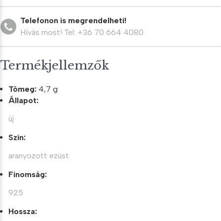
Telefonon is megrendelheti!
Hívás most! Tel: +36 70 664 4080
Termékjellemzők
Tömeg:
4,7 g
Állapot:
új
Szín:
aranyozott ezüst
Finomság:
925
Hossza: