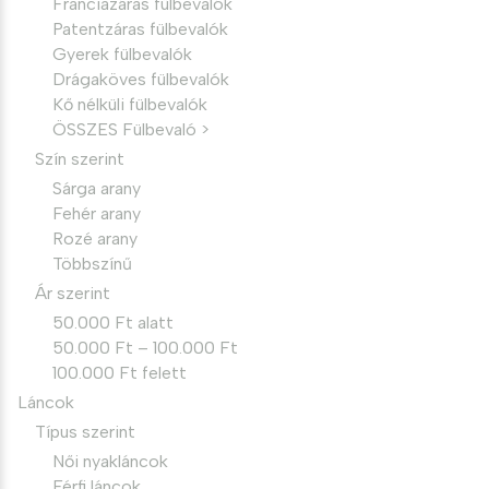
Franciazáras fülbevalók
Patentzáras fülbevalók
Gyerek fülbevalók
Drágaköves fülbevalók
Kő nélküli fülbevalók
ÖSSZES Fülbevaló >
Szín szerint
Sárga arany
Fehér arany
Rozé arany
Többszínű
Ár szerint
50.000 Ft alatt
50.000 Ft – 100.000 Ft
100.000 Ft felett
Láncok
Típus szerint
Női nyakláncok
Férfi láncok