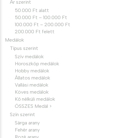
Ár szerint
50.000 Ft alatt
50.000 Ft – 100.000 Ft
100.000 Ft – 200.000 Ft
200.000 Ft felett
Medálok
Típus szerint
Szív medálok
Horoszkóp medálok
Hobby medálok
Állatos medálok
Vallási medálok
Köves medálok
Kő nélküli medálok
ÖSSZES Medál >
Szín szerint
Sárga arany
Fehér arany
Rozé arany