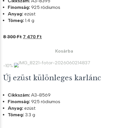
Cikkszám:
A3-8395
Finomság:
925 ródiumos
Anyag:
ezüst
Tömeg:
1.4 g
Original
Current
8 300
Ft
7 470
Ft
price
price
was:
is:
Kosárba
8
7
300 Ft.
470 Ft.
-10%
Új ezüst különleges karlánc
Cikkszám:
A3-8569
Finomság:
925 ródiumos
Anyag:
ezüst
Tömeg:
3.3 g