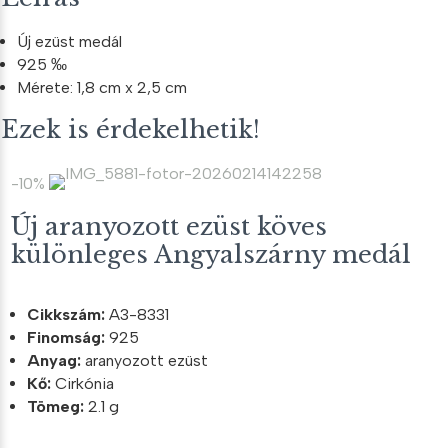
Új ezüst medál
925 ‰
Mérete: 1,8 cm x 2,5 cm
Ezek is érdekelhetik!
-10%
Új aranyozott ezüst köves
különleges Angyalszárny medál
Cikkszám:
A3-8331
Finomság:
925
Anyag:
aranyozott ezüst
Kő:
Cirkónia
Tömeg:
2.1 g