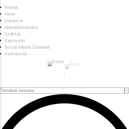
Rólunk
Hírek
Garancia
Ajándékutalvány
Szállítás
Kapcsolat
Social Media Odalaink
Kedvencek –
Keresés
a
következőre: