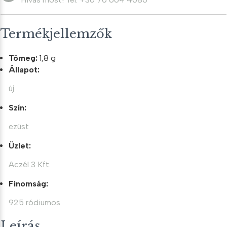
Termékjellemzők
Tömeg:
1,8 g
Állapot:
új
Szín:
ezüst
Üzlet:
Aczél 3 Kft.
Finomság:
925 ródiumos
Leírás