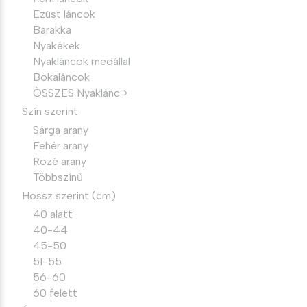
Ezüst láncok
Barakka
Nyakékek
Nyakláncok medállal
Bokaláncok
ÖSSZES Nyaklánc >
Szín szerint
Sárga arany
Fehér arany
Rozé arany
Többszínű
Hossz szerint (cm)
40 alatt
40-44
45-50
51-55
56-60
60 felett