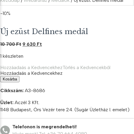
Kezdőlap
/
Webáruház
/
Medálok
/ Új ezüst Delfines medál
-10%
Új ezüst Delfines medál
Original
Current
10 700
Ft
9 630
Ft
price
price
1 készleten
was:
is:
10
9
Hozzáadaás a Kedvencekhez
Törlés a Kedvencekből
700 Ft.
630 Ft.
Hozzáadaás a Kedvencekhez
Új
Kosárba
ezüst
Delfines
Cikkszám:
A3-8686
medál
mennyiség
Üzlet:
Aczél 3 Kft.
1148 Budapest, Örs Vezér tere 24. (Sugár Üzletház I. emelet)
Telefonon is megrendelheti!
Hívás most! Tel: +36 70 664 4080