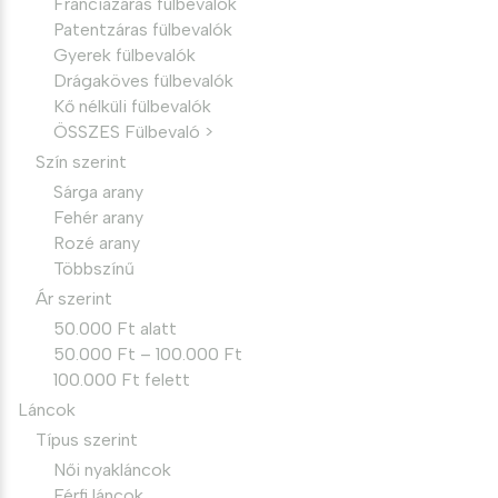
Franciazáras fülbevalók
Patentzáras fülbevalók
Gyerek fülbevalók
Drágaköves fülbevalók
Kő nélküli fülbevalók
ÖSSZES Fülbevaló >
Szín szerint
Sárga arany
Fehér arany
Rozé arany
Többszínű
Ár szerint
50.000 Ft alatt
50.000 Ft – 100.000 Ft
100.000 Ft felett
Láncok
Típus szerint
Női nyakláncok
Férfi láncok