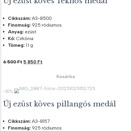
Új ezüst köves Teknős medál
Cikkszám:
A3-8500
Finomság:
925 ródiumos
Anyag:
ezüst
Kő:
Cirkónia
Tömeg:
1.1 g
Original
Current
6 500
Ft
5 850
Ft
price
price
was:
is:
Kosárba
6
5
500 Ft.
850 Ft.
-10%
Új ezüst köves pillangós medál
Cikkszám:
A3-8157
Finomság:
925 ródiumos