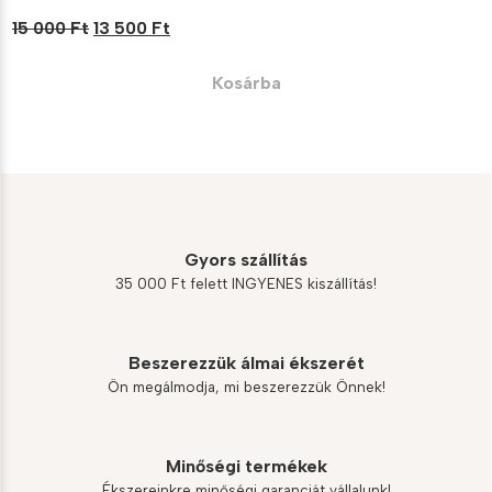
Original
Current
15 000
Ft
13 500
Ft
price
price
was:
is:
Kosárba
15
13
000 Ft.
500 Ft.
Gyors szállítás
35 000 Ft felett INGYENES kiszállítás!
Beszerezzük álmai ékszerét
Ön megálmodja, mi beszerezzük Önnek!
Minőségi termékek
Ékszereinkre minőségi garanciát vállalunk!