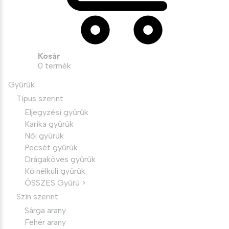
Kosár
0
termék
Gyűrűk
Típus szerint
Eljegyzési gyűrűk
Karika gyűrűk
Női gyűrűk
Pecsét gyűrűk
Drágaköves gyűrűk
Kő nélküli gyűrűk
ÖSSZES Gyűrű >
Szín szerint
Sárga arany
Fehér arany