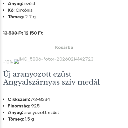
Anyag:
ezüst
Kő:
Cirkónia
Tömeg:
2.7 g
Original
Current
13 500
Ft
12 150
Ft
price
price
was:
is:
Kosárba
13
12
500 Ft.
150 Ft.
-10%
Új aranyozott ezüst
Angyalszárnyas szív medál
Cikkszám:
A3-8334
Finomság:
925
Anyag:
aranyozott ezüst
Tömeg:
1.5 g