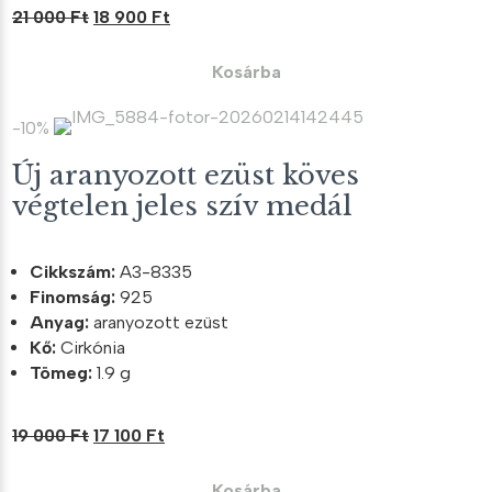
Original
Current
21 000
Ft
18 900
Ft
price
price
was:
is:
Kosárba
21
18
000 Ft.
900 Ft.
-10%
Új aranyozott ezüst köves
végtelen jeles szív medál
Cikkszám:
A3-8335
Finomság:
925
Anyag:
aranyozott ezüst
Kő:
Cirkónia
Tömeg:
1.9 g
Original
Current
19 000
Ft
17 100
Ft
price
price
was:
is:
Kosárba