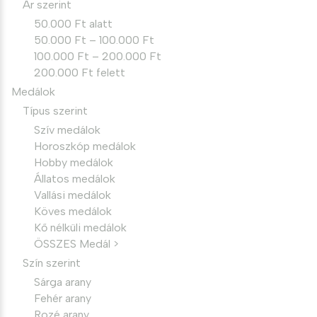
Ár szerint
50.000 Ft alatt
50.000 Ft – 100.000 Ft
100.000 Ft – 200.000 Ft
200.000 Ft felett
Medálok
Típus szerint
Szív medálok
Horoszkóp medálok
Hobby medálok
Állatos medálok
Vallási medálok
Köves medálok
Kő nélküli medálok
ÖSSZES Medál >
Szín szerint
Sárga arany
Fehér arany
Rozé arany