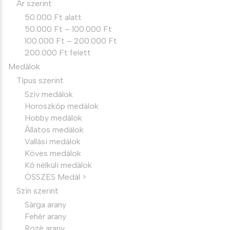
Ár szerint
50.000 Ft alatt
50.000 Ft – 100.000 Ft
100.000 Ft – 200.000 Ft
200.000 Ft felett
Medálok
Típus szerint
Szív medálok
Horoszkóp medálok
Hobby medálok
Állatos medálok
Vallási medálok
Köves medálok
Kő nélküli medálok
ÖSSZES Medál >
Szín szerint
Sárga arany
Fehér arany
Rozé arany