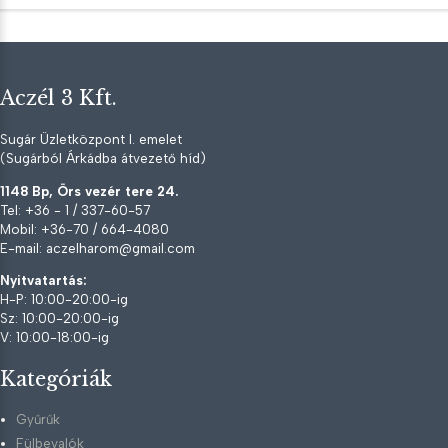
Aczél 3 Kft.
Sugár Üzletközpont I. emelet
(Sugárból Árkádba átvezető híd)
1148 Bp, Örs vezér tere 24.
Tel: +36 - 1 / 337-60-57
Mobil: +36-70 / 664-4080
E-mail: aczelharom@gmail.com
Nyitvatartás:
H-P: 10:00-20:00-ig
Sz: 10:00-20:00-ig
V: 10:00-18:00-ig
Kategóriák
Gyűrűk
Fülbevalók