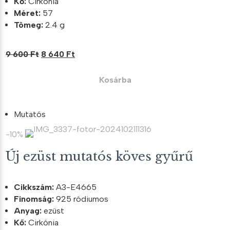
Kő:
Cirkónia
Méret:
57
Tömeg:
2.4 g
Original
Current
9 600
Ft
8 640
Ft
price
price
was:
is:
Kosárba
9
8
600 Ft.
640 Ft.
Mutatós
-10%
Új ezüst mutatós köves gyűrű
Cikkszám:
A3-E4665
Finomság:
925 ródiumos
Anyag:
ezüst
Kő:
Cirkónia