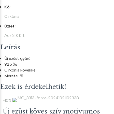
Kő:
Cirkónia
Üzlet:
Aczél 3 Kft.
Leírás
Új ezüst gyűrű
925 ‰
Cirkónia kövekkel
Mérete: 51
Ezek is érdekelhetik!
-10%
Új ezüst köves szív motívumos