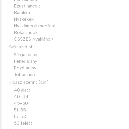
Ezüst láncok
Barakka
Nyakékek
Nyakláncok medállal
Bokaláncok
ÖSSZES Nyaklánc >
Szín szerint
Sárga arany
Fehér arany
Rozé arany
Többszínű
Hossz szerint (cm)
40 alatt
40-44
45-50
51-55
56-60
60 felett