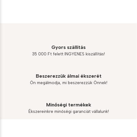
7
6
200 Ft.
480 Ft.
Gyors szállítás
35 000 Ft felett INGYENES kiszállítás!
Beszerezzük álmai ékszerét
Ön megálmodja, mi beszerezzük Önnek!
Minőségi termékek
Ékszereinkre minőségi garanciát vállalunk!