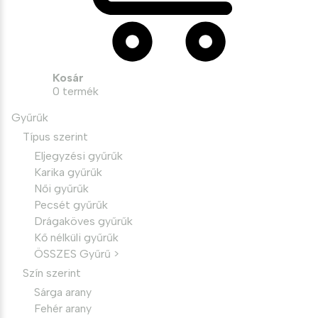
Kosár
0
termék
Gyűrűk
Típus szerint
Eljegyzési gyűrűk
Karika gyűrűk
Női gyűrűk
Pecsét gyűrűk
Drágaköves gyűrűk
Kő nélküli gyűrűk
ÖSSZES Gyűrű >
Szín szerint
Sárga arany
Fehér arany