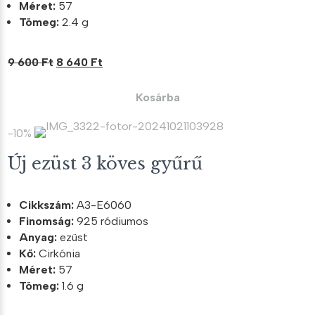
Méret:
57
Tömeg:
2.4 g
Original
Current
9 600
Ft
8 640
Ft
price
price
was:
is:
Kosárba
9
8
600 Ft.
640 Ft.
-10%
Új ezüst 3 köves gyűrű
Cikkszám:
A3-E6060
Finomság:
925 ródiumos
Anyag:
ezüst
Kő:
Cirkónia
Méret:
57
Tömeg:
1.6 g