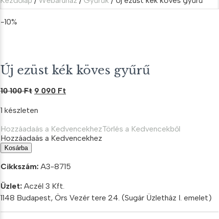
Kezdőlap
/
Webáruház
/
Gyűrűk
/ Új ezüst kék köves gyűrű
-10%
Új ezüst kék köves gyűrű
Original
Current
10 100
Ft
9 090
Ft
price
price
1 készleten
was:
is:
10
9
Hozzáadaás a Kedvencekhez
Törlés a Kedvencekből
100 Ft.
090 Ft.
Hozzáadaás a Kedvencekhez
Új
Kosárba
ezüst
kék
Cikkszám:
A3-8715
köves
gyűrű
Üzlet:
Aczél 3 Kft.
mennyiség
1148 Budapest, Örs Vezér tere 24. (Sugár Üzletház I. emelet)