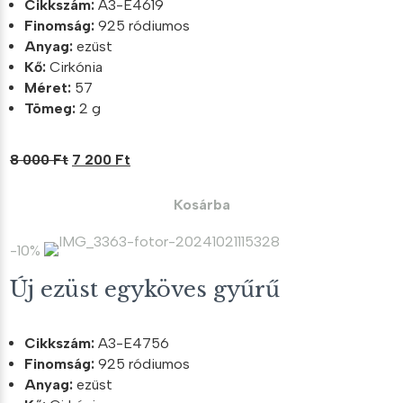
Cikkszám:
A3-E4619
Finomság:
925 ródiumos
Anyag:
ezüst
Kő:
Cirkónia
Méret:
57
Tömeg:
2 g
Original
Current
8 000
Ft
7 200
Ft
price
price
was:
is:
Kosárba
8
7
000 Ft.
200 Ft.
-10%
Új ezüst egyköves gyűrű
Cikkszám:
A3-E4756
Finomság:
925 ródiumos
Anyag:
ezüst