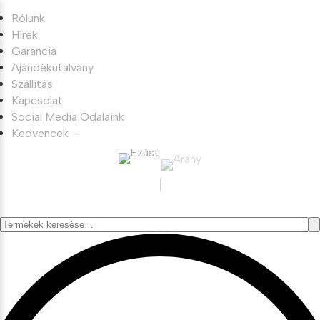
Rólunk
Hírek
Garancia
Ajándékutalvány
Szállítás
Kapcsolat
Social Media Odalaink
Kedvencek –
Keresés
a
következőre: