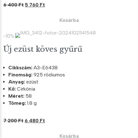
Original
Current
6 400
Ft
5 760
Ft
price
price
was:
is:
Kosárba
6
5
400 Ft.
760 Ft.
-10%
Új ezüst köves gyűrű
Cikkszám:
A3-E6438
Finomság:
925 ródiumos
Anyag:
ezüst
Kő:
Cirkónia
Méret:
58
Tömeg:
1.8 g
Original
Current
7 200
Ft
6 480
Ft
price
price
was:
is:
Kosárba