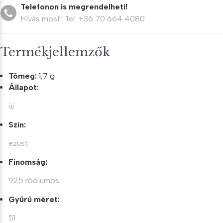
Telefonon is megrendelheti!
Hívás most! Tel: +36 70 664 4080
Termékjellemzők
Tömeg:
1,7 g
Állapot:
új
Szín:
ezüst
Finomság:
925 ródiumos
Gyűrű méret:
51