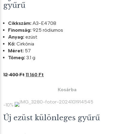
gyűrű
Cikkszám:
A3-E4708
Finomság:
925 ródiumos
Anyag:
ezüst
Kő:
Cirkónia
Méret:
57
Tömeg:
3.1 g
Original
Current
12 400
Ft
11 160
Ft
price
price
was:
is:
Kosárba
12
11
400 Ft.
160 Ft.
-10%
Új ezüst különleges gyűrű