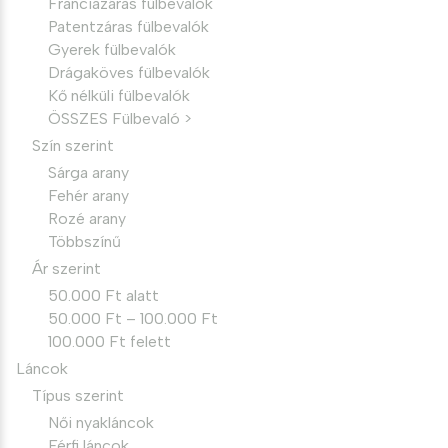
Franciazáras fülbevalók
Patentzáras fülbevalók
Gyerek fülbevalók
Drágaköves fülbevalók
Kő nélküli fülbevalók
ÖSSZES Fülbevaló >
Szín szerint
Sárga arany
Fehér arany
Rozé arany
Többszínű
Ár szerint
50.000 Ft alatt
50.000 Ft – 100.000 Ft
100.000 Ft felett
Láncok
Típus szerint
Női nyakláncok
Férfi láncok