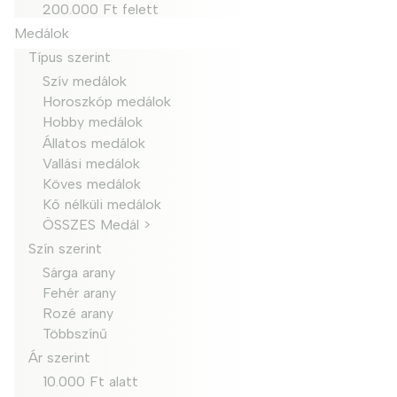
200.000 Ft felett
Medálok
Típus szerint
Szív medálok
Horoszkóp medálok
Hobby medálok
Állatos medálok
Vallási medálok
Köves medálok
Kő nélküli medálok
ÖSSZES Medál >
Szín szerint
Sárga arany
Fehér arany
Rozé arany
Többszínű
Ár szerint
10.000 Ft alatt