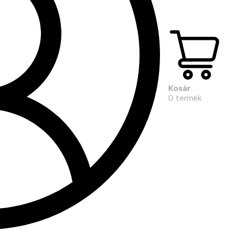
Kosár
0
termék