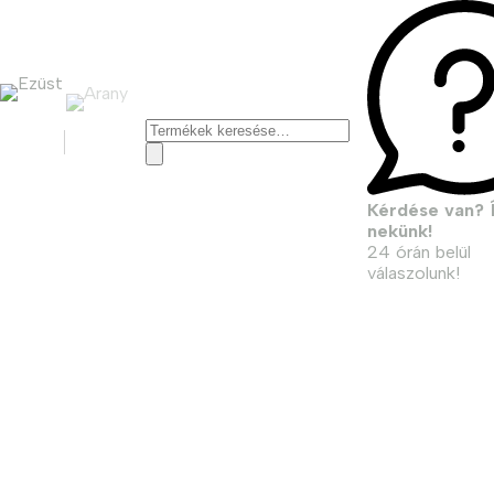
Keresés
a
következőre:
Kérdése van? Í
nekünk!
24 órán belül
válaszolunk!