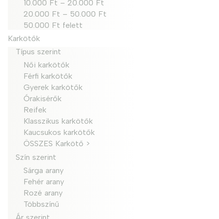
10.000 Ft – 20.000 Ft
20.000 Ft – 50.000 Ft
50.000 Ft felett
Karkötők
Típus szerint
Női karkötők
Férfi karkötők
Gyerek karkötők
Órakisérők
Reifek
Klasszikus karkötők
Kaucsukos karkötők
ÖSSZES Karkötő >
Szín szerint
Sárga arany
Fehér arany
Rozé arany
Többszínű
Ár szerint