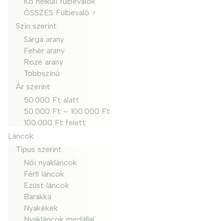
Kő nélküli fülbevalók
ÖSSZES Fülbevaló >
Szín szerint
Sárga arany
Fehér arany
Rozé arany
Többszínű
Ár szerint
50.000 Ft alatt
50.000 Ft – 100.000 Ft
100.000 Ft felett
Láncok
Típus szerint
Női nyakláncok
Férfi láncok
Ezüst láncok
Barakka
Nyakékek
Nyakláncok medállal