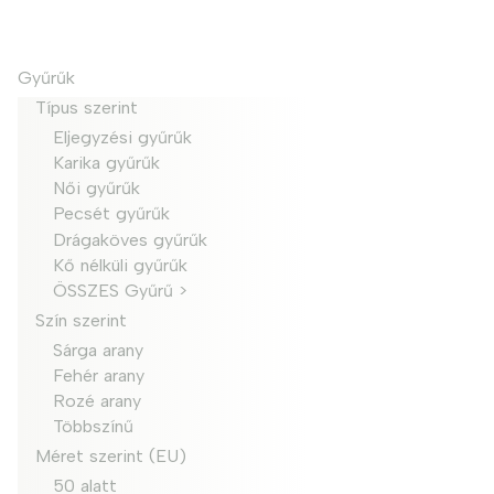
Gyűrűk
Típus szerint
Eljegyzési gyűrűk
Karika gyűrűk
Női gyűrűk
Pecsét gyűrűk
Drágaköves gyűrűk
Kő nélküli gyűrűk
ÖSSZES Gyűrű >
Szín szerint
Sárga arany
Fehér arany
Rozé arany
Többszínű
Méret szerint (EU)
50 alatt