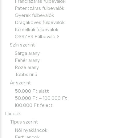
Franciazáras fülbevalók
Patentzáras fülbevalók
Gyerek fülbevalók
Drágaköves fülbevalók
Kő nélküli fülbevalók
ÖSSZES Fülbevaló >
Szín szerint
Sárga arany
Fehér arany
Rozé arany
Többszínű
Ár szerint
50.000 Ft alatt
50.000 Ft – 100.000 Ft
100.000 Ft felett
Láncok
Típus szerint
Női nyakláncok
Férfi láncok