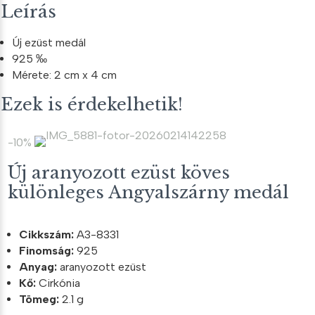
Leírás
Új ezüst medál
925 ‰
Mérete: 2 cm x 4 cm
Ezek is érdekelhetik!
-10%
Új aranyozott ezüst köves
különleges Angyalszárny medál
Cikkszám:
A3-8331
Finomság:
925
Anyag:
aranyozott ezüst
Kő:
Cirkónia
Tömeg:
2.1 g