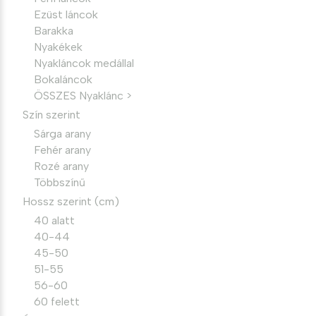
Ezüst láncok
Barakka
Nyakékek
Nyakláncok medállal
Bokaláncok
ÖSSZES Nyaklánc >
Szín szerint
Sárga arany
Fehér arany
Rozé arany
Többszínű
Hossz szerint (cm)
40 alatt
40-44
45-50
51-55
56-60
60 felett