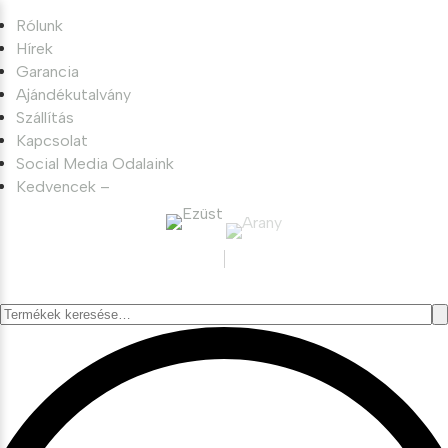
Rólunk
Hírek
Garancia
Ajándékutalvány
Szállítás
Kapcsolat
Social Media Odalaink
Kedvencek –
Keresés
a
következőre: