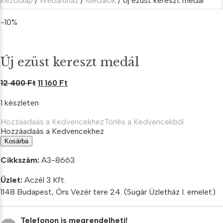
Kezdőlap
/
Webáruház
/
Medálok
/ Új ezüst kereszt medál
-10%
Új ezüst kereszt medál
Original
Current
12 400
Ft
11 160
Ft
price
price
1 készleten
was:
is:
12
11
Hozzáadaás a Kedvencekhez
Törlés a Kedvencekből
400 Ft.
160 Ft.
Hozzáadaás a Kedvencekhez
Új
Kosárba
ezüst
kereszt
Cikkszám:
A3-8663
medál
mennyiség
Üzlet:
Aczél 3 Kft.
1148 Budapest, Örs Vezér tere 24. (Sugár Üzletház I. emelet)
Telefonon is megrendelheti!