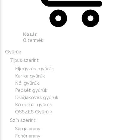
Kosár
0
termék
Gyűrűk
Típus szerint
Eljegyzési gyűrűk
Karika gyűrűk
Női gyűrűk
Pecsét gyűrűk
Drágaköves gyűrűk
Kő nélküli gyűrűk
ÖSSZES Gyűrű >
Szín szerint
Sárga arany
Fehér arany