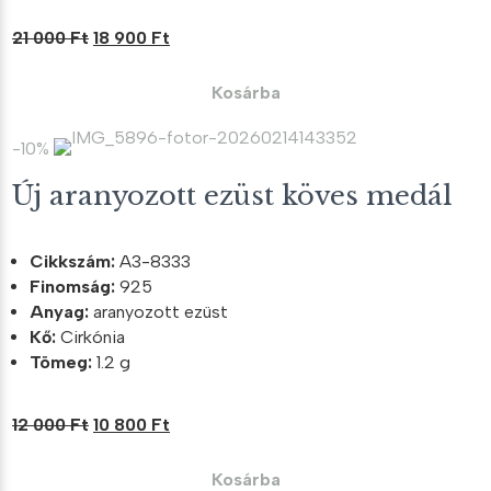
Original
Current
21 000
Ft
18 900
Ft
price
price
was:
is:
Kosárba
21
18
000 Ft.
900 Ft.
-10%
Új aranyozott ezüst köves medál
Cikkszám:
A3-8333
Finomság:
925
Anyag:
aranyozott ezüst
Kő:
Cirkónia
Tömeg:
1.2 g
Original
Current
12 000
Ft
10 800
Ft
price
price
was:
is:
Kosárba