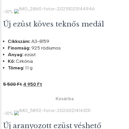
12
10
000 Ft.
800 Ft.
-10%
Új ezüst köves teknős medál
Cikkszám:
A3-8159
Finomság:
925 ródiumos
Anyag:
ezüst
Kő:
Cirkónia
Tömeg:
1.1 g
Original
Current
5 500
Ft
4 950
Ft
price
price
was:
is:
Kosárba
5
4
500 Ft.
950 Ft.
-10%
Új aranyozott ezüst véshető