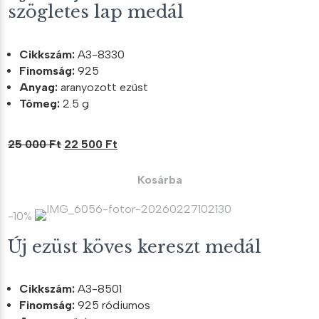
szögletes lap medál
Cikkszám:
A3-8330
Finomság:
925
Anyag:
aranyozott ezüst
Tömeg:
2.5 g
Original
Current
25 000
Ft
22 500
Ft
price
price
was:
is:
Kosárba
25
22
000 Ft.
500 Ft.
-10%
Új ezüst köves kereszt medál
Cikkszám:
A3-8501
Finomság:
925 ródiumos