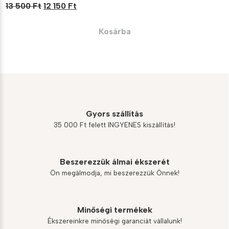
Original
Current
13 500
Ft
12 150
Ft
price
price
was:
is:
Kosárba
13
12
500 Ft.
150 Ft.
Gyors szállítás
35 000 Ft felett INGYENES kiszállítás!
Beszerezzük álmai ékszerét
Ön megálmodja, mi beszerezzük Önnek!
Minőségi termékek
Ékszereinkre minőségi garanciát vállalunk!