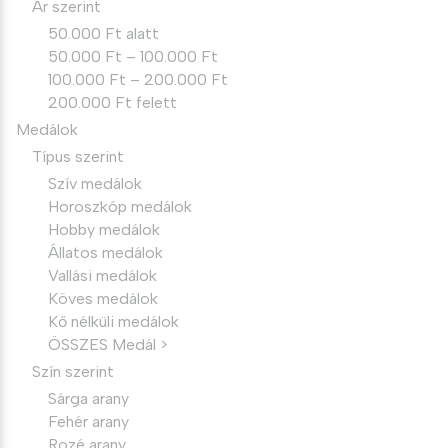
Ár szerint
50.000 Ft alatt
50.000 Ft – 100.000 Ft
100.000 Ft – 200.000 Ft
200.000 Ft felett
Medálok
Típus szerint
Szív medálok
Horoszkóp medálok
Hobby medálok
Állatos medálok
Vallási medálok
Köves medálok
Kő nélküli medálok
ÖSSZES Medál >
Szín szerint
Sárga arany
Fehér arany
Rozé arany