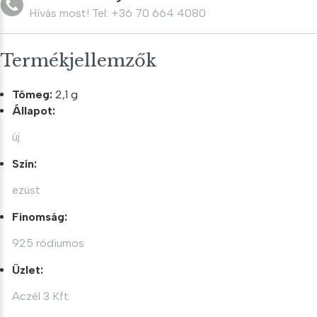
Hívás most! Tel: +36 70 664 4080
Termékjellemzők
Tömeg:
2,1 g
Állapot:
új
Szín:
ezüst
Finomság:
925 ródiumos
Üzlet:
Aczél 3 Kft.