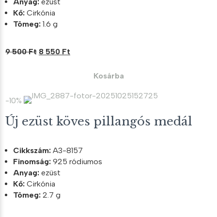
Anyag:
ezüst
Kő:
Cirkónia
Tömeg:
1.6 g
Original
Current
9 500
Ft
8 550
Ft
price
price
was:
is:
Kosárba
9
8
500 Ft.
550 Ft.
-10%
Új ezüst köves pillangós medál
Cikkszám:
A3-8157
Finomság:
925 ródiumos
Anyag:
ezüst
Kő:
Cirkónia
Tömeg:
2.7 g