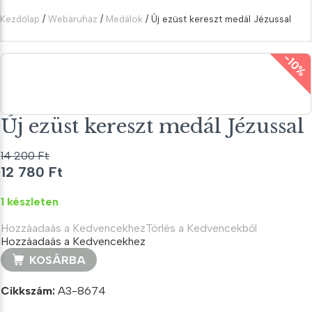
Kezdőlap
/
Webáruház
/
Medálok
/ Új ezüst kereszt medál Jézussal
-10%
Új ezüst kereszt medál Jézussal
14 200
Ft
Original
Current
12 780
Ft
price
price
1 készleten
was:
is:
14
12
Hozzáadaás a Kedvencekhez
Törlés a Kedvencekből
200 Ft.
780 Ft.
Hozzáadaás a Kedvencekhez
Új
KOSÁRBA
ezüst
kereszt
Cikkszám:
A3-8674
medál
Jézussal