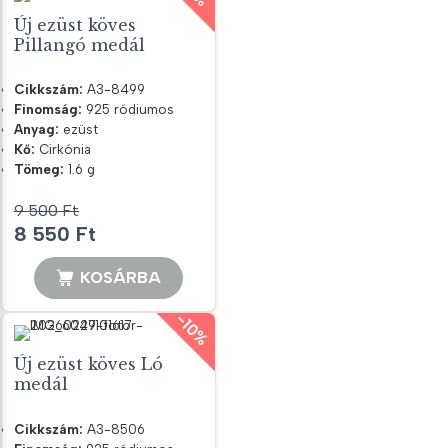
Új ezüst köves
Pillangó medál
Cikkszám:
A3-8499
Finomság:
925 ródiumos
Anyag:
ezüst
Kő:
Cirkónia
Tömeg:
1.6 g
9 500
Ft
Original
Current
8 550
Ft
price
price
was:
is:
KOSÁRBA
9
8
-10%
500 Ft.
550 Ft.
Új ezüst köves Ló
medál
Cikkszám:
A3-8506