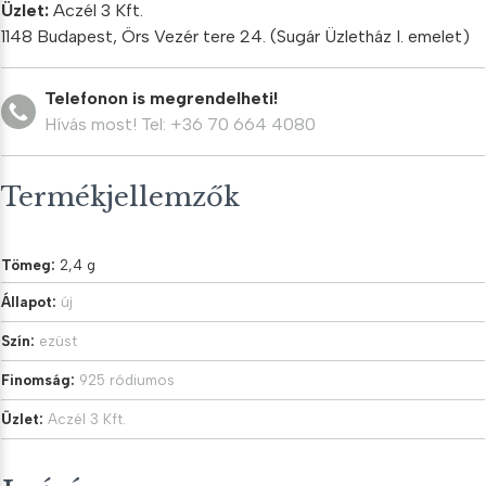
Üzlet:
Aczél 3 Kft.
mennyiség
1148 Budapest, Örs Vezér tere 24. (Sugár Üzletház I. emelet)
Telefonon is megrendelheti!
Hívás most! Tel: +36 70 664 4080
Termékjellemzők
Tömeg:
2,4 g
Állapot:
új
Szín:
ezüst
Finomság:
925 ródiumos
Üzlet:
Aczél 3 Kft.