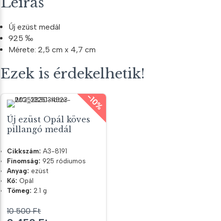
Leírás
Új ezüst medál
925 ‰
Mérete: 2,5 cm x 4,7 cm
Ezek is érdekelhetik!
-10%
Új ezüst Opál köves
pillangó medál
Cikkszám:
A3-8191
Finomság:
925 ródiumos
Anyag:
ezüst
Kő:
Opál
Tömeg:
2.1 g
10 500
Ft
Original
Current