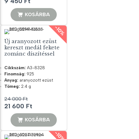
9 450
Ft
price
price
was:
is:
KOSÁRBA
10
9
-10%
500 Ft.
450 Ft.
Új aranyozott ezüst
kereszt medál fekete
zománc díszítéssel
Cikkszám:
A3-8328
Finomság:
925
Anyag:
aranyozott ezüst
Tömeg:
2.4 g
24 000
Ft
Original
Current
21 600
Ft
price
price
was:
is:
KOSÁRBA
24
21
-10%
000 Ft.
600 Ft.