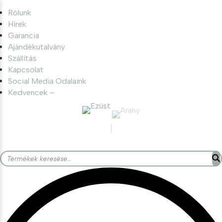
Rólunk
Hírek
Garancia
Ajándékutalvány
Szállítás
Kapcsolat
Social Media Odalaink
Kedvencek –
Keresés
a
következőre: