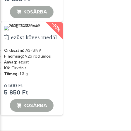
price
price
was:
is:
KOSÁRBA
11
10
-10%
500 Ft.
350 Ft.
Új ezüst köves medál
Cikkszám:
A3-8199
Finomság:
925 ródiumos
Anyag:
ezüst
Kő:
Cirkónia
Tömeg:
1.3 g
6 500
Ft
Original
Current
5 850
Ft
price
price
was:
is:
KOSÁRBA
6
5
500 Ft.
850 Ft.