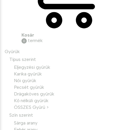
Kosár
termék
0
Gyűrűk
Típus szerint
Eljegyzési gyűrűk
Karika gyűrűk
Női gyűrűk
Pecsét gyűrűk
Drágaköves gyűrűk
Kő nélküli gyűrűk
ÖSSZES Gyűrű >
Szín szerint
Sárga arany
Fehér arany