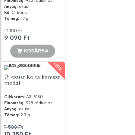
Finomság:
925 ródiumos
Anyag:
ezüst
Kő:
Cirkónia
Tömeg:
1.7 g
10 100
Ft
Original
Current
9 090
Ft
price
price
was:
is:
KOSÁRBA
10
9
-10%
100 Ft.
090 Ft.
Új ezüst Kelta kereszt
medál
Cikkszám:
A3-8180
Finomság:
925 ródiumos
Anyag:
ezüst
Tömeg:
2.3 g
11 500
Ft
Original
Current
10 350
Ft