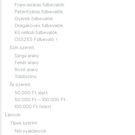
Franciazáras fülbevalók
Patentzáras fülbevalók
Gyerek fülbevalók
Drágaköves fülbevalók
Kő nélküli fülbevalók
ÖSSZES Fülbevaló >
Szín szerint
Sárga arany
Fehér arany
Rozé arany
Többszínű
Ár szerint
50.000 Ft alatt
50.000 Ft – 100.000 Ft
100.000 Ft felett
Láncok
Típus szerint
Női nyakláncok