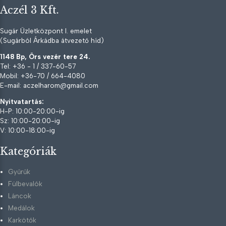
Aczél 3 Kft.
Sugár Üzletközpont I. emelet
(Sugárból Árkádba átvezető híd)
1148 Bp, Örs vezér tere 24.
Tel: +36 - 1 / 337-60-57
Mobil: +36-70 / 664-4080
E-mail: aczelharom@gmail.com
Nyitvatartás:
H-P: 10:00-20:00-ig
Sz: 10:00-20:00-ig
V: 10:00-18:00-ig
Kategóriák
Gyűrűk
Fülbevalók
Láncok
Medálok
Karkötők