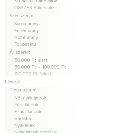
Kő nélküli fülbevalók
ÖSSZES Fülbevaló >
Szín szerint
Sárga arany
Fehér arany
Rozé arany
Többszínű
Ár szerint
50.000 Ft alatt
50.000 Ft – 100.000 Ft
100.000 Ft felett
Láncok
Típus szerint
Női nyakláncok
Férfi láncok
Ezüst láncok
Barakka
Nyakékek
Nyakláncok medállal