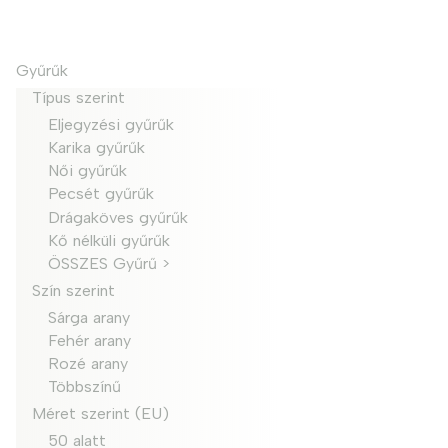
Gyűrűk
Típus szerint
Eljegyzési gyűrűk
Karika gyűrűk
Női gyűrűk
Pecsét gyűrűk
Drágaköves gyűrűk
Kő nélküli gyűrűk
ÖSSZES Gyűrű >
Szín szerint
Sárga arany
Fehér arany
Rozé arany
Többszínű
Méret szerint (EU)
50 alatt