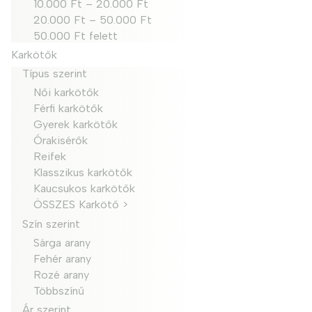
10.000 Ft – 20.000 Ft
20.000 Ft – 50.000 Ft
50.000 Ft felett
Karkötők
Típus szerint
Női karkötők
Férfi karkötők
Gyerek karkötők
Órakisérők
Reifek
Klasszikus karkötők
Kaucsukos karkötők
ÖSSZES Karkötő >
Szín szerint
Sárga arany
Fehér arany
Rozé arany
Többszínű
Ár szerint