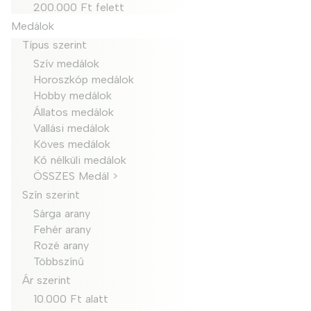
200.000 Ft felett
Medálok
Típus szerint
Szív medálok
Horoszkóp medálok
Hobby medálok
Állatos medálok
Vallási medálok
Köves medálok
Kő nélküli medálok
ÖSSZES Medál >
Szín szerint
Sárga arany
Fehér arany
Rozé arany
Többszínű
Ár szerint
10.000 Ft alatt