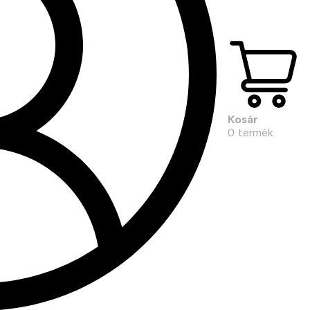
Kosár
0
termék