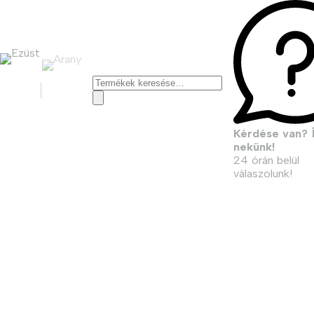
Keresés
a
következőre:
Kérdése van? Í
nekünk!
24 órán belül
válaszolunk!