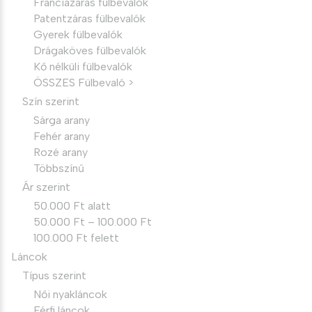
Franciazáras fülbevalók
Patentzáras fülbevalók
Gyerek fülbevalók
Drágaköves fülbevalók
Kő nélküli fülbevalók
ÖSSZES Fülbevaló >
Szín szerint
Sárga arany
Fehér arany
Rozé arany
Többszínű
Ár szerint
50.000 Ft alatt
50.000 Ft – 100.000 Ft
100.000 Ft felett
Láncok
Típus szerint
Női nyakláncok
Férfi láncok