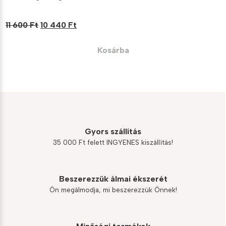
Original
Current
11 600
Ft
10 440
Ft
price
price
was:
is:
Kosárba
11
10
600 Ft.
440 Ft.
Gyors szállítás
35 000 Ft felett INGYENES kiszállítás!
Beszerezzük álmai ékszerét
Ön megálmodja, mi beszerezzük Önnek!