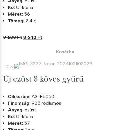
Anyag:
ezüst
Kő:
Cirkónia
Méret:
56
Tömeg:
2.4 g
Original
Current
9 600
Ft
8 640
Ft
price
price
was:
is:
Kosárba
9
8
600 Ft.
640 Ft.
-10%
Új ezüst 3 köves gyűrű
Cikkszám:
A3-E6060
Finomság:
925 ródiumos
Anyag:
ezüst
Kő:
Cirkónia
Méret:
57
Tömeg:
1.6 g