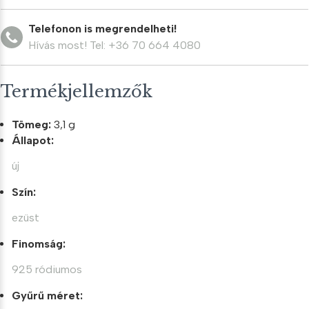
Telefonon is megrendelheti!
Hívás most! Tel: +36 70 664 4080
Termékjellemzők
Tömeg:
3,1 g
Állapot:
új
Szín:
ezüst
Finomság:
925 ródiumos
Gyűrű méret: