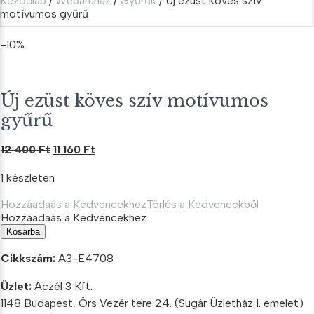
Kezdőlap
/
Webáruház
/
Gyűrűk
/ Új ezüst köves szív
motívumos gyűrű
-10%
Új ezüst köves szív motívumos
gyűrű
Original
Current
12 400
Ft
11 160
Ft
price
price
1 készleten
was:
is:
12
11
Hozzáadaás a Kedvencekhez
Törlés a Kedvencekből
400 Ft.
160 Ft.
Hozzáadaás a Kedvencekhez
Új
Kosárba
ezüst
köves
Cikkszám:
A3-E4708
szív
motívumos
Üzlet:
Aczél 3 Kft.
gyűrű
1148 Budapest, Örs Vezér tere 24. (Sugár Üzletház I. emelet)
mennyiség