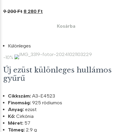
Original
Current
9 200
Ft
8 280
Ft
price
price
was:
is:
Kosárba
9
8
200 Ft.
280 Ft.
Különleges
-10%
Új ezüst különleges hullámos
gyűrű
Cikkszám:
A3-E4523
Finomság:
925 ródiumos
Anyag:
ezüst
Kő:
Cirkónia
Méret:
57
Tömeg:
2.9 g