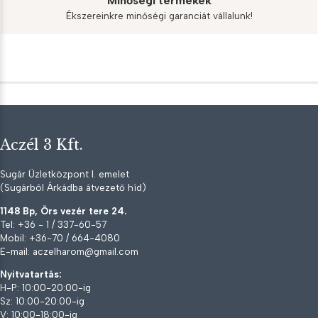
Minőségi termékek
Ékszereinkre minőségi garanciát vállalunk!
Aczél 3 Kft.
Sugár Üzletközpont I. emelet
(Sugárból Árkádba átvezető híd)
1148 Bp, Örs vezér tere 24.
Tel: +36 - 1 / 337-60-57
Mobil: +36-70 / 664-4080
E-mail: aczelharom@gmail.com
Nyitvatartás:
H-P: 10:00-20:00-ig
Sz: 10:00-20:00-ig
V: 10:00-18:00-ig