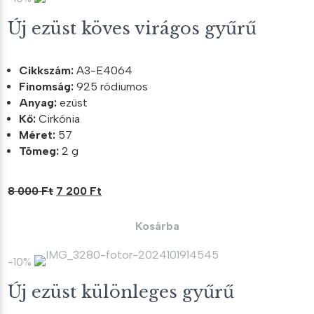
Új ezüst köves virágos gyűrű
Cikkszám:
A3-E4064
Finomság:
925 ródiumos
Anyag:
ezüst
Kő:
Cirkónia
Méret:
57
Tömeg:
2 g
Original
Current
8 000
Ft
7 200
Ft
price
price
was:
is:
Kosárba
8
7
000 Ft.
200 Ft.
-10%
Új ezüst különleges gyűrű