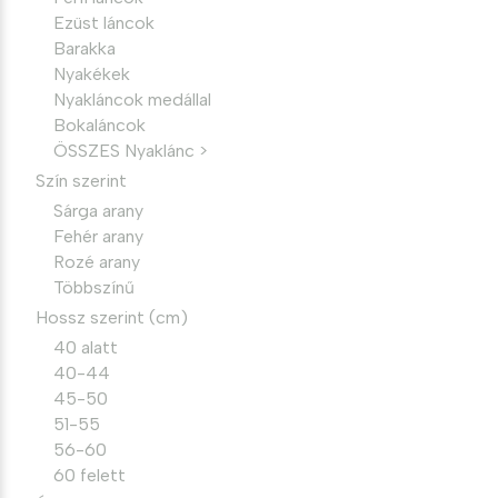
Ezüst láncok
Barakka
Nyakékek
Nyakláncok medállal
Bokaláncok
ÖSSZES Nyaklánc >
Szín szerint
Sárga arany
Fehér arany
Rozé arany
Többszínű
Hossz szerint (cm)
40 alatt
40-44
45-50
51-55
56-60
60 felett