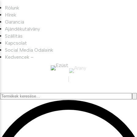
Rólunk
Hírek
Garancia
Ajándékutalvány
Szállítás
Kapcsolat
Social Media Odalaink
Kedvencek –
Keresés
a
következőre: