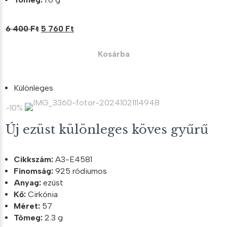
Original
Current
6 400
Ft
5 760
Ft
price
price
was:
is:
Kosárba
6
5
400 Ft.
760 Ft.
Különleges
-10%
Új ezüst különleges köves gyűrű
Cikkszám:
A3-E4581
Finomság:
925 ródiumos
Anyag:
ezüst
Kő:
Cirkónia
Méret:
57
Tömeg:
2.3 g