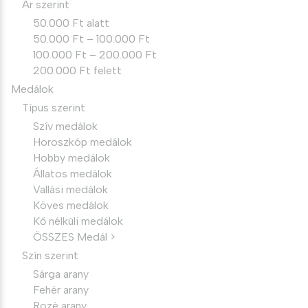
Ár szerint
50.000 Ft alatt
50.000 Ft – 100.000 Ft
100.000 Ft – 200.000 Ft
200.000 Ft felett
Medálok
Típus szerint
Szív medálok
Horoszkóp medálok
Hobby medálok
Állatos medálok
Vallási medálok
Köves medálok
Kő nélküli medálok
ÖSSZES Medál >
Szín szerint
Sárga arany
Fehér arany
Rozé arany