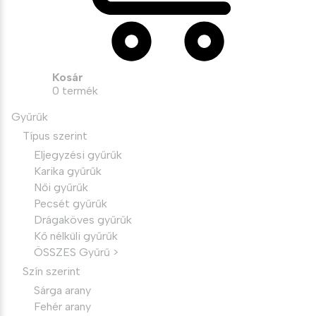
Kosár
0
termék
Gyűrűk
Típus szerint
Eljegyzési gyűrűk
Karika gyűrűk
Női gyűrűk
Pecsét gyűrűk
Drágaköves gyűrűk
Kő nélküli gyűrűk
ÖSSZES Gyűrű >
Szín szerint
Sárga arany
Fehér arany