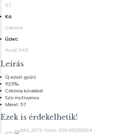
57
Kő:
Cirkónia
Üzlet:
Aczél 3 Kft.
Leírás
Új ezüst gyűrű
925‰
Cirkónia kövekkel
Szív motívumos
Méret: 57
Ezek is érdekelhetik!
-10%