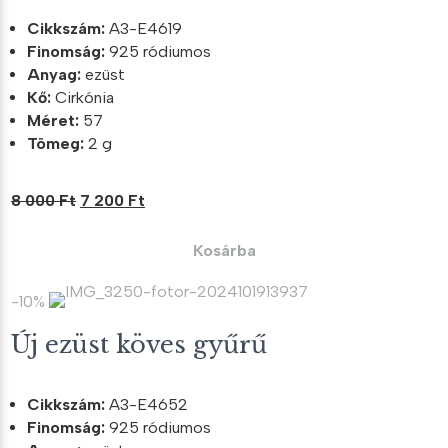
Cikkszám:
A3-E4619
Finomság:
925 ródiumos
Anyag:
ezüst
Kő:
Cirkónia
Méret:
57
Tömeg:
2 g
Original
Current
8 000
Ft
7 200
Ft
price
price
was:
is:
Kosárba
8
7
000 Ft.
200 Ft.
-10%
Új ezüst köves gyűrű
Cikkszám:
A3-E4652
Finomság:
925 ródiumos