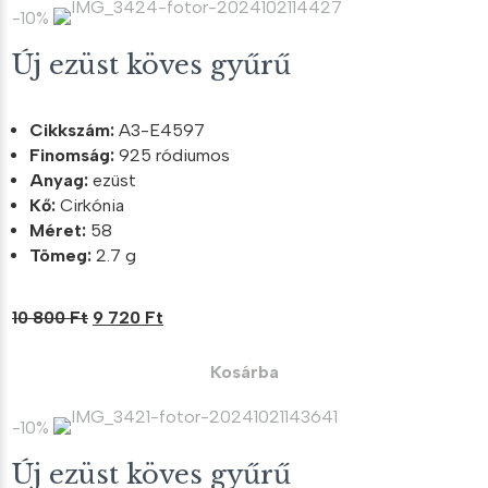
200 Ft.
280 Ft.
-10%
Új ezüst köves gyűrű
Cikkszám:
A3-E4597
Finomság:
925 ródiumos
Anyag:
ezüst
Kő:
Cirkónia
Méret:
58
Tömeg:
2.7 g
Original
Current
10 800
Ft
9 720
Ft
price
price
was:
is:
Kosárba
10
9
800 Ft.
720 Ft.
-10%
Új ezüst köves gyűrű