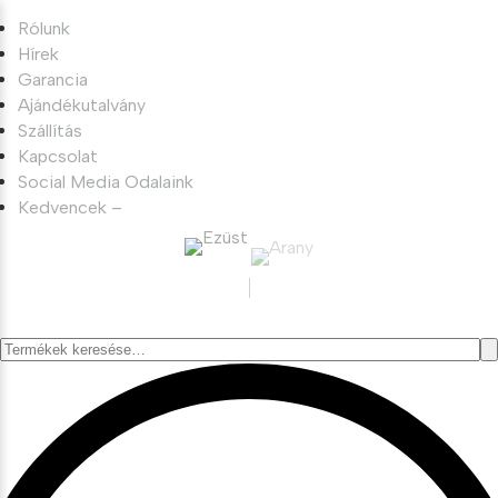
Rólunk
Hírek
Garancia
Ajándékutalvány
Szállítás
Kapcsolat
Social Media Odalaink
Kedvencek –
Keresés
a
következőre: