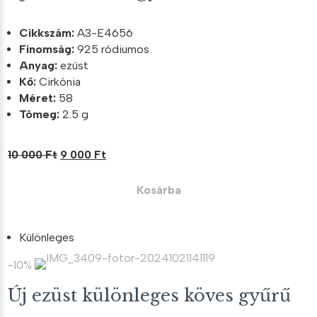
Cikkszám:
A3-E4656
Finomság:
925 ródiumos
Anyag:
ezüst
Kő:
Cirkónia
Méret:
58
Tömeg:
2.5 g
Original
Current
10 000
Ft
9 000
Ft
price
price
was:
is:
Kosárba
10
9
000 Ft.
000 Ft.
Különleges
-10%
Új ezüst különleges köves gyűrű