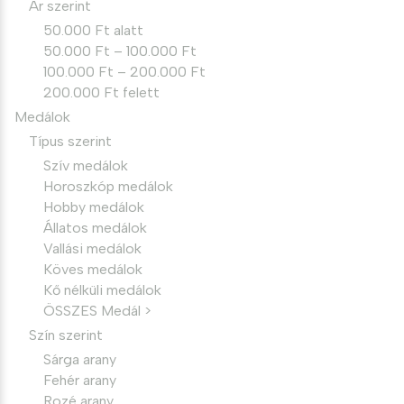
Ár szerint
50.000 Ft alatt
50.000 Ft – 100.000 Ft
100.000 Ft – 200.000 Ft
200.000 Ft felett
Medálok
Típus szerint
Szív medálok
Horoszkóp medálok
Hobby medálok
Állatos medálok
Vallási medálok
Köves medálok
Kő nélküli medálok
ÖSSZES Medál >
Szín szerint
Sárga arany
Fehér arany
Rozé arany