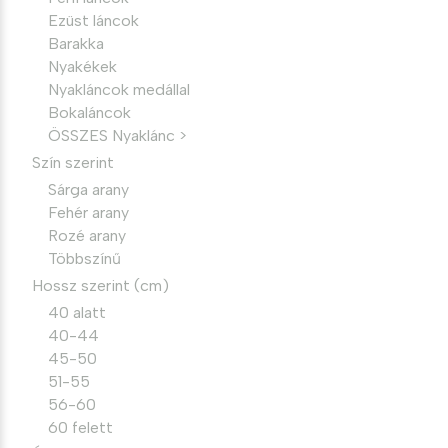
Ezüst láncok
Barakka
Nyakékek
Nyakláncok medállal
Bokaláncok
ÖSSZES Nyaklánc >
Szín szerint
Sárga arany
Fehér arany
Rozé arany
Többszínű
Hossz szerint (cm)
40 alatt
40-44
45-50
51-55
56-60
60 felett