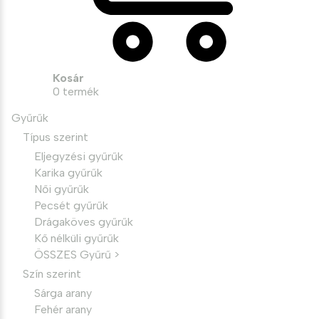
Kosár
0
termék
Gyűrűk
Típus szerint
Eljegyzési gyűrűk
Karika gyűrűk
Női gyűrűk
Pecsét gyűrűk
Drágaköves gyűrűk
Kő nélküli gyűrűk
ÖSSZES Gyűrű >
Szín szerint
Sárga arany
Fehér arany