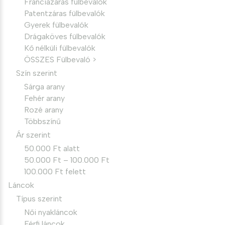
Franciazáras fülbevalók
Patentzáras fülbevalók
Gyerek fülbevalók
Drágaköves fülbevalók
Kő nélküli fülbevalók
ÖSSZES Fülbevaló >
Szín szerint
Sárga arany
Fehér arany
Rozé arany
Többszínű
Ár szerint
50.000 Ft alatt
50.000 Ft – 100.000 Ft
100.000 Ft felett
Láncok
Típus szerint
Női nyakláncok
Férfi láncok