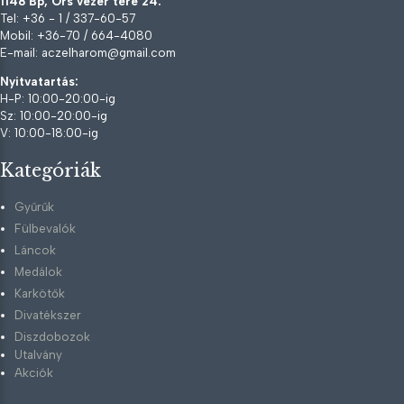
1148 Bp, Örs vezér tere 24.
Tel: +36 - 1 / 337-60-57
Mobil: +36-70 / 664-4080
E-mail: aczelharom@gmail.com
Nyitvatartás:
H-P: 10:00-20:00-ig
Sz: 10:00-20:00-ig
V: 10:00-18:00-ig
Kategóriák
Gyűrűk
Fülbevalók
Láncok
Medálok
Karkötők
Divatékszer
Diszdobozok
Utalvány
Akciók