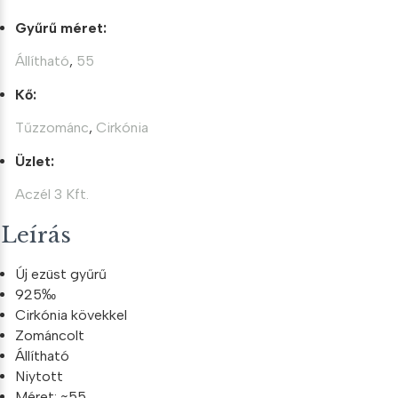
Gyűrű méret:
Állítható
,
55
Kő:
Tűzzománc
,
Cirkónia
Üzlet:
Aczél 3 Kft.
Leírás
Új ezüst gyűrű
925‰
Cirkónia kövekkel
Zománcolt
Állítható
Niytott
Méret: ~55