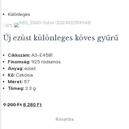
13
11
200 Ft.
880 Ft.
Különleges
-10%
Új ezüst különleges köves gyűrű
Cikkszám:
A3-E4581
Finomság:
925 ródiumos
Anyag:
ezüst
Kő:
Cirkónia
Méret:
57
Tömeg:
2.3 g
Original
Current
9 200
Ft
8 280
Ft
price
price
was:
is:
Kosárba
9
8