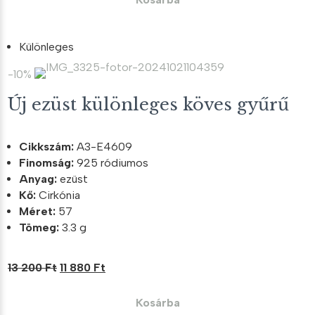
6
5
000 Ft.
400 Ft.
Különleges
-10%
Új ezüst különleges köves gyűrű
Cikkszám:
A3-E4609
Finomság:
925 ródiumos
Anyag:
ezüst
Kő:
Cirkónia
Méret:
57
Tömeg:
3.3 g
Original
Current
13 200
Ft
11 880
Ft
price
price
was:
is:
Kosárba