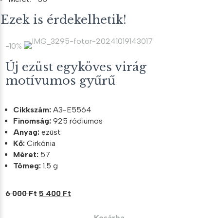
Ezek is érdekelhetik!
-10%
Új ezüst egyköves virág
motívumos gyűrű
Cikkszám:
A3-E5564
Finomság:
925 ródiumos
Anyag:
ezüst
Kő:
Cirkónia
Méret:
57
Tömeg:
1.5 g
Original
Current
6 000
Ft
5 400
Ft
price
price
was:
is:
Kosárba