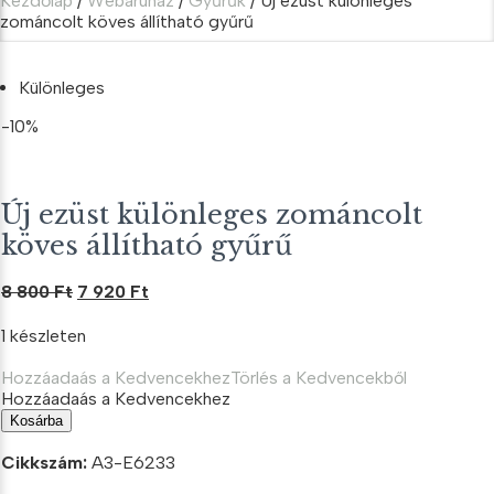
Kezdőlap
/
Webáruház
/
Gyűrűk
/ Új ezüst különleges
zománcolt köves állítható gyűrű
Különleges
-10%
Új ezüst különleges zománcolt
köves állítható gyűrű
Original
Current
8 800
Ft
7 920
Ft
price
price
1 készleten
was:
is:
8
7
Hozzáadaás a Kedvencekhez
Törlés a Kedvencekből
800 Ft.
920 Ft.
Hozzáadaás a Kedvencekhez
Új
Kosárba
ezüst
különleges
Cikkszám:
A3-E6233
zománcolt