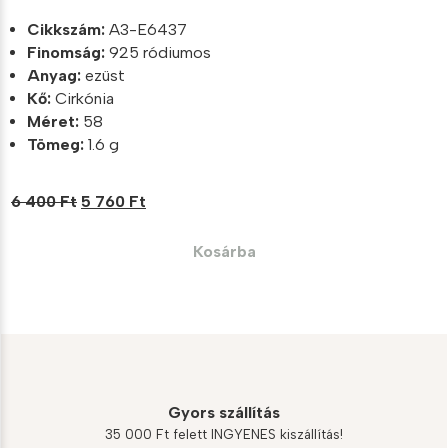
Cikkszám:
A3-E6437
Finomság:
925 ródiumos
Anyag:
ezüst
Kő:
Cirkónia
Méret:
58
Tömeg:
1.6 g
Original
Current
6 400
Ft
5 760
Ft
price
price
was:
is:
Kosárba
6
5
400 Ft.
760 Ft.
Gyors szállítás
35 000 Ft felett INGYENES kiszállítás!