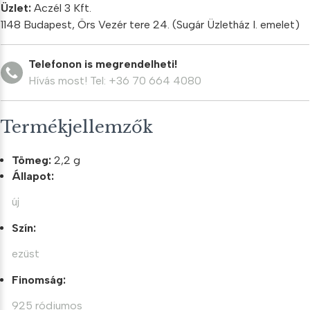
köves
Üzlet:
Aczél 3 Kft.
állítható
1148 Budapest, Örs Vezér tere 24. (Sugár Üzletház I. emelet)
gyűrű
mennyiség
Telefonon is megrendelheti!
Hívás most! Tel: +36 70 664 4080
Termékjellemzők
Tömeg:
2,2 g
Állapot:
új
Szín:
ezüst
Finomság:
925 ródiumos