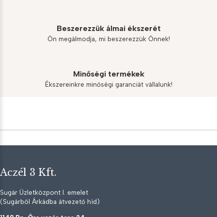
Beszerezzük álmai ékszerét
Ön megálmodja, mi beszerezzük Önnek!
Minőségi termékek
Ékszereinkre minőségi garanciát vállalunk!
Aczél 3 Kft.
Sugár Üzletközpont I. emelet
(Sugárból Árkádba átvezető híd)