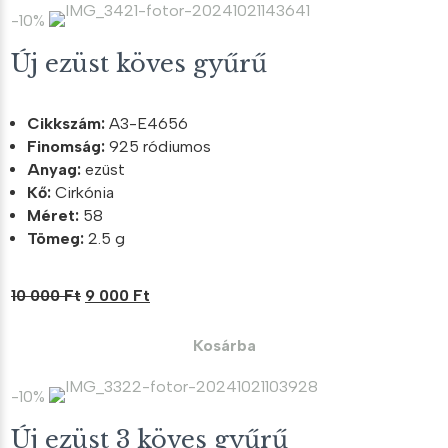
-10%
Új ezüst köves gyűrű
Cikkszám:
A3-E4656
Finomság:
925 ródiumos
Anyag:
ezüst
Kő:
Cirkónia
Méret:
58
Tömeg:
2.5 g
Original
Current
10 000
Ft
9 000
Ft
price
price
was:
is:
Kosárba
10
9
000 Ft.
000 Ft.
-10%
Új ezüst 3 köves gyűrű