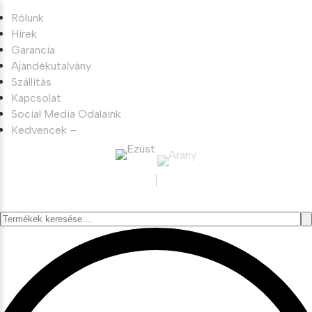
Rólunk
Hírek
Garancia
Ajándékutalvány
Szállítás
Kapcsolat
Social Media Odalaink
Kedvencek –
Keresés
a
következőre: