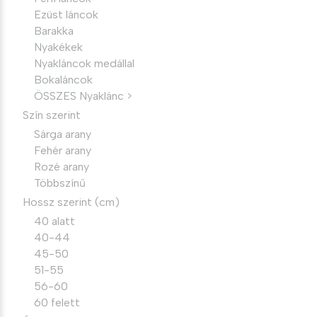
Ezüst láncok
Barakka
Nyakékek
Nyakláncok medállal
Bokaláncok
ÖSSZES Nyaklánc >
Szín szerint
Sárga arany
Fehér arany
Rozé arany
Többszínű
Hossz szerint (cm)
40 alatt
40-44
45-50
51-55
56-60
60 felett