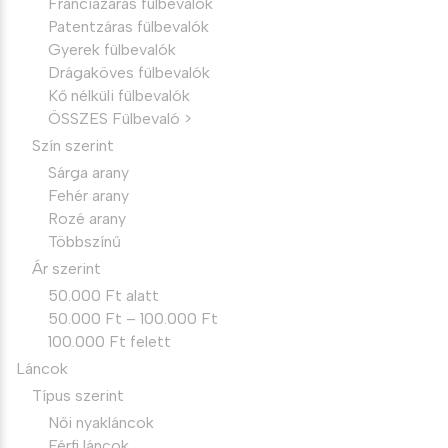
Franciazáras fülbevalók
Patentzáras fülbevalók
Gyerek fülbevalók
Drágaköves fülbevalók
Kő nélküli fülbevalók
ÖSSZES Fülbevaló >
Szín szerint
Sárga arany
Fehér arany
Rozé arany
Többszínű
Ár szerint
50.000 Ft alatt
50.000 Ft – 100.000 Ft
100.000 Ft felett
Láncok
Típus szerint
Női nyakláncok
Férfi láncok