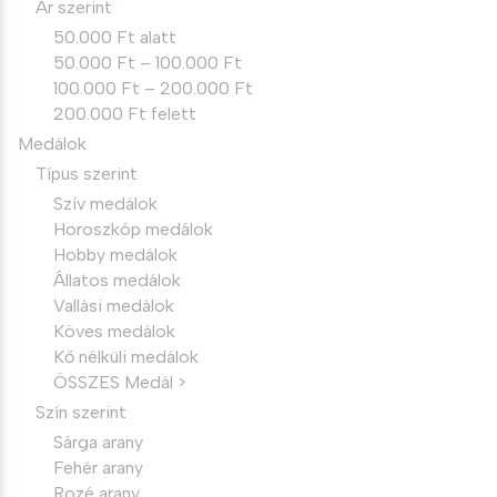
Ár szerint
50.000 Ft alatt
50.000 Ft – 100.000 Ft
100.000 Ft – 200.000 Ft
200.000 Ft felett
Medálok
Típus szerint
Szív medálok
Horoszkóp medálok
Hobby medálok
Állatos medálok
Vallási medálok
Köves medálok
Kő nélküli medálok
ÖSSZES Medál >
Szín szerint
Sárga arany
Fehér arany
Rozé arany