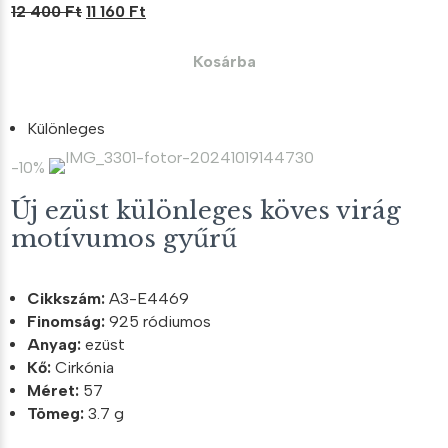
Original
Current
12 400
Ft
11 160
Ft
price
price
was:
is:
Kosárba
12
11
400 Ft.
160 Ft.
Különleges
-10%
Új ezüst különleges köves virág
motívumos gyűrű
Cikkszám:
A3-E4469
Finomság:
925 ródiumos
Anyag:
ezüst
Kő:
Cirkónia
Méret:
57
Tömeg:
3.7 g