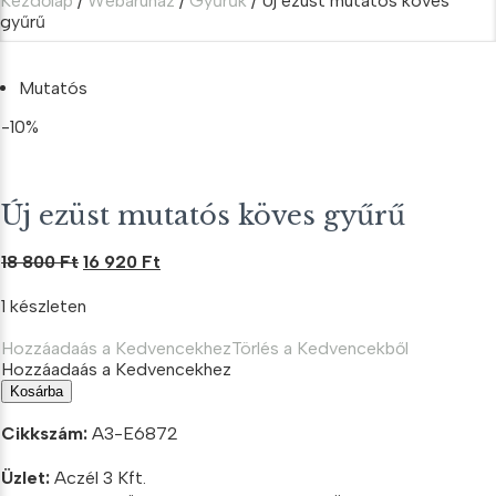
Kezdőlap
/
Webáruház
/
Gyűrűk
/ Új ezüst mutatós köves
gyűrű
Mutatós
-10%
Új ezüst mutatós köves gyűrű
Original
Current
18 800
Ft
16 920
Ft
price
price
1 készleten
was:
is:
18
16
Hozzáadaás a Kedvencekhez
Törlés a Kedvencekből
800 Ft.
920 Ft.
Hozzáadaás a Kedvencekhez
Új
Kosárba
ezüst
mutatós
Cikkszám:
A3-E6872
köves
gyűrű
Üzlet:
Aczél 3 Kft.
mennyiség