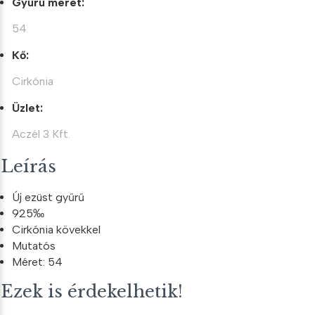
Gyűrű méret:
54
Kő:
Cirkónia
Üzlet:
Aczél 3 Kft.
Leírás
Új ezüst gyűrű
925‰
Cirkónia kövekkel
Mutatós
Méret: 54
Ezek is érdekelhetik!