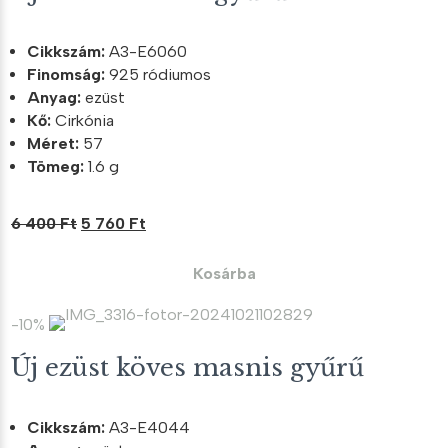
Cikkszám:
A3-E6060
Finomság:
925 ródiumos
Anyag:
ezüst
Kő:
Cirkónia
Méret:
57
Tömeg:
1.6 g
Original
Current
6 400
Ft
5 760
Ft
price
price
was:
is:
Kosárba
6
5
400 Ft.
760 Ft.
-10%
Új ezüst köves masnis gyűrű
Cikkszám:
A3-E4044