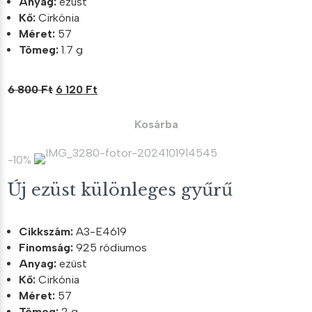
Anyag:
ezüst
Kő:
Cirkónia
Méret:
57
Tömeg:
1.7 g
Original
Current
6 800
Ft
6 120
Ft
price
price
was:
is:
Kosárba
6
6
800 Ft.
120 Ft.
-10%
Új ezüst különleges gyűrű
Cikkszám:
A3-E4619
Finomság:
925 ródiumos
Anyag:
ezüst
Kő:
Cirkónia
Méret:
57
Tömeg:
2 g