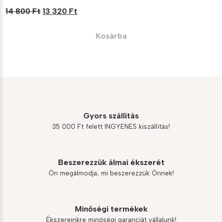
Original
Current
14 800
Ft
13 320
Ft
price
price
was:
is:
Kosárba
14
13
800 Ft.
320 Ft.
Gyors szállítás
35 000 Ft felett INGYENES kiszállítás!
Beszerezzük álmai ékszerét
Ön megálmodja, mi beszerezzük Önnek!
Minőségi termékek
Ékszereinkre minőségi garanciát vállalunk!