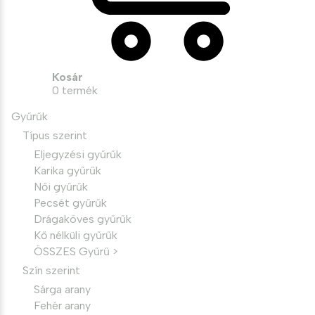
Kosár
0
termék
Gyűrűk
Típus szerint
Eljegyzési gyűrűk
Karika gyűrűk
Női gyűrűk
Pecsét gyűrűk
Drágaköves gyűrűk
Kő nélküli gyűrűk
ÖSSZES Gyűrű >
Szín szerint
Sárga arany
Fehér arany