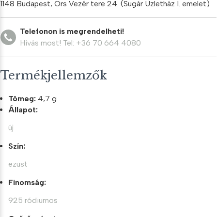
1148 Budapest, Örs Vezér tere 24. (Sugár Üzletház I. emelet)
Telefonon is megrendelheti!
Hívás most! Tel: +36 70 664 4080
Termékjellemzők
Tömeg:
4,7 g
Állapot:
új
Szín:
ezüst
Finomság:
925 ródiumos