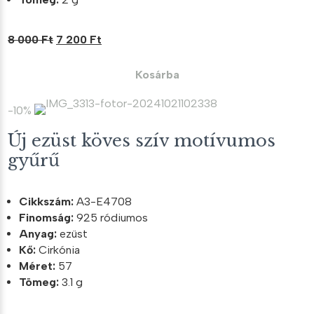
Original
Current
8 000
Ft
7 200
Ft
price
price
was:
is:
Kosárba
8
7
000 Ft.
200 Ft.
-10%
Új ezüst köves szív motívumos
gyűrű
Cikkszám:
A3-E4708
Finomság:
925 ródiumos
Anyag:
ezüst
Kő:
Cirkónia
Méret:
57
Tömeg:
3.1 g