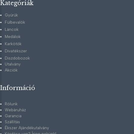
Kategóriák
Gyűrűk
Fülbevalók
Láncok
Medálok
Karkötők
Divatékszer
Diszdobozok
Utalvány
Akciók
Információ
Rólunk
Webáruház
Garancia
Szállítás
Ékszer Ajándékutalvány
Kérdése van? Írjon nekünk!