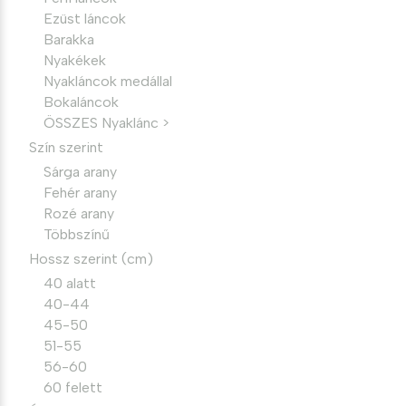
Ezüst láncok
Barakka
Nyakékek
Nyakláncok medállal
Bokaláncok
ÖSSZES Nyaklánc >
Szín szerint
Sárga arany
Fehér arany
Rozé arany
Többszínű
Hossz szerint (cm)
40 alatt
40-44
45-50
51-55
56-60
60 felett