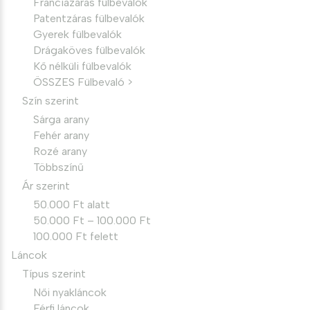
Franciazáras fülbevalók
Patentzáras fülbevalók
Gyerek fülbevalók
Drágaköves fülbevalók
Kő nélküli fülbevalók
ÖSSZES Fülbevaló >
Szín szerint
Sárga arany
Fehér arany
Rozé arany
Többszínű
Ár szerint
50.000 Ft alatt
50.000 Ft – 100.000 Ft
100.000 Ft felett
Láncok
Típus szerint
Női nyakláncok
Férfi láncok