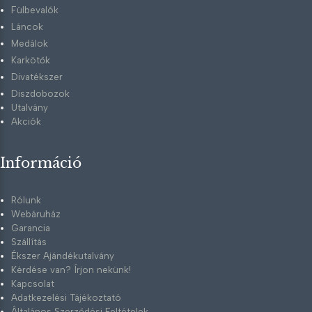
Fülbevalók
Láncok
Medálok
Karkötők
Divatékszer
Diszdobozok
Utalvány
Akciók
Információ
Rólunk
Webáruház
Garancia
Szállítás
Ékszer Ajándékutalvány
Kérdése van? Írjon nekünk!
Kapcsolat
Adatkezelési Tájékoztató
Általános Szerződési Feltételek