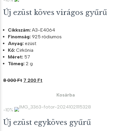
Új ezüst köves virágos gyűrű
Cikkszám:
A3-E4064
Finomság:
925 ródiumos
Anyag:
ezüst
Kő:
Cirkónia
Méret:
57
Tömeg:
2 g
Original
Current
8 000
Ft
7 200
Ft
price
price
was:
is:
Kosárba
8
7
000 Ft.
200 Ft.
-10%
Új ezüst egyköves gyűrű