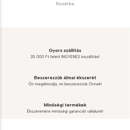
was:
is:
Kosárba
6
5
400 Ft.
760 Ft.
Gyors szállítás
35 000 Ft felett INGYENES kiszállítás!
Beszerezzük álmai ékszerét
Ön megálmodja, mi beszerezzük Önnek!
Minőségi termékek
Ékszereinkre minőségi garanciát vállalunk!