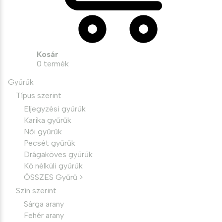
Kosár
0
termék
Gyűrűk
Típus szerint
Eljegyzési gyűrűk
Karika gyűrűk
Női gyűrűk
Pecsét gyűrűk
Drágaköves gyűrűk
Kő nélküli gyűrűk
ÖSSZES Gyűrű >
Szín szerint
Sárga arany
Fehér arany