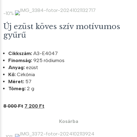
-10%
Új ezüst köves szív motívumos
gyűrű
Cikkszám:
A3-E4047
Finomság:
925 ródiumos
Anyag:
ezüst
Kő:
Cirkónia
Méret:
57
Tömeg:
2 g
Original
Current
8 000
Ft
7 200
Ft
price
price
was:
is:
Kosárba
8
7
000 Ft.
200 Ft.
-10%