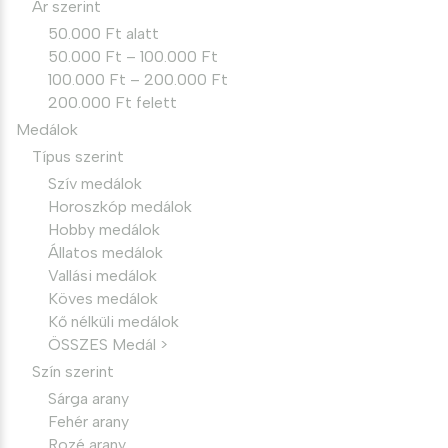
Ár szerint
50.000 Ft alatt
50.000 Ft – 100.000 Ft
100.000 Ft – 200.000 Ft
200.000 Ft felett
Medálok
Típus szerint
Szív medálok
Horoszkóp medálok
Hobby medálok
Állatos medálok
Vallási medálok
Köves medálok
Kő nélküli medálok
ÖSSZES Medál >
Szín szerint
Sárga arany
Fehér arany
Rozé arany