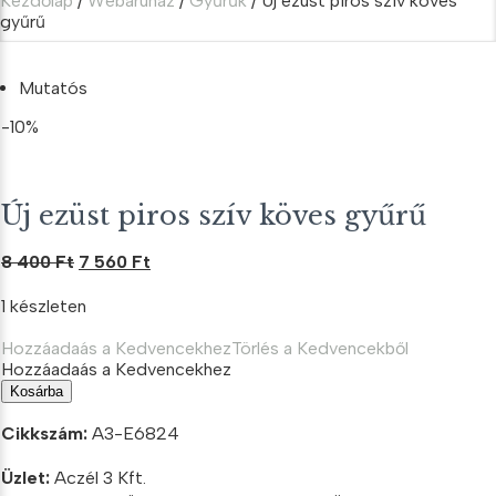
Kezdőlap
/
Webáruház
/
Gyűrűk
/ Új ezüst piros szív köves
gyűrű
Mutatós
-10%
Új ezüst piros szív köves gyűrű
Original
Current
8 400
Ft
7 560
Ft
price
price
1 készleten
was:
is:
8
7
Hozzáadaás a Kedvencekhez
Törlés a Kedvencekből
400 Ft.
560 Ft.
Hozzáadaás a Kedvencekhez
Új
Kosárba
ezüst
piros
Cikkszám:
A3-E6824
szív
köves
Üzlet:
Aczél 3 Kft.
gyűrű