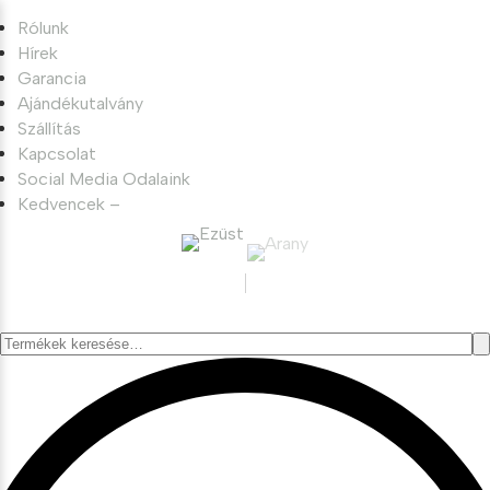
Rólunk
Hírek
Garancia
Ajándékutalvány
Szállítás
Kapcsolat
Social Media Odalaink
Kedvencek –
Keresés
a
következőre: