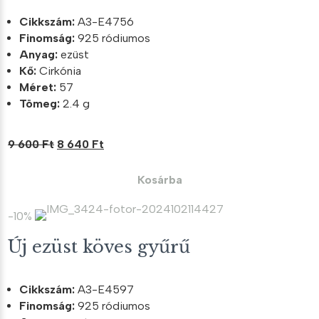
Cikkszám:
A3-E4756
Finomság:
925 ródiumos
Anyag:
ezüst
Kő:
Cirkónia
Méret:
57
Tömeg:
2.4 g
Original
Current
9 600
Ft
8 640
Ft
price
price
was:
is:
Kosárba
9
8
600 Ft.
640 Ft.
-10%
Új ezüst köves gyűrű
Cikkszám:
A3-E4597
Finomság:
925 ródiumos