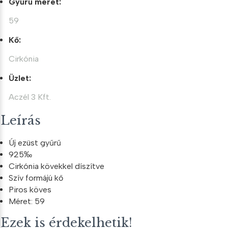
Gyűrű méret:
59
Kő:
Cirkónia
Üzlet:
Aczél 3 Kft.
Leírás
Új ezüst gyűrű
925‰
Cirkónia kövekkel díszítve
Szív formájú kő
Piros köves
Méret: 59
Ezek is érdekelhetik!