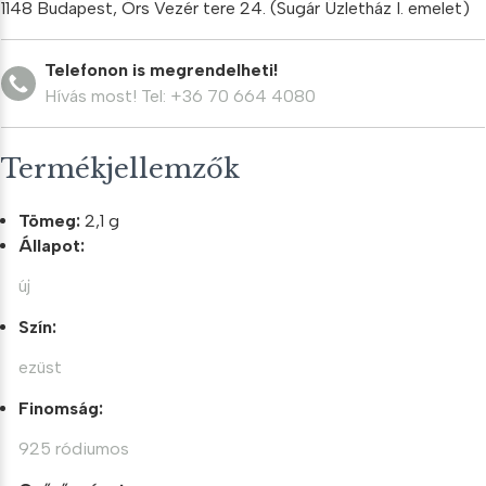
1148 Budapest, Örs Vezér tere 24. (Sugár Üzletház I. emelet)
mennyiség
Telefonon is megrendelheti!
Hívás most! Tel: +36 70 664 4080
Termékjellemzők
Tömeg:
2,1 g
Állapot:
új
Szín:
ezüst
Finomság:
925 ródiumos