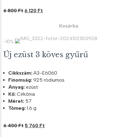
Original
Current
6 800
Ft
6 120
Ft
price
price
was:
is:
Kosárba
6
6
800 Ft.
120 Ft.
-10%
Új ezüst 3 köves gyűrű
Cikkszám:
A3-E6060
Finomság:
925 ródiumos
Anyag:
ezüst
Kő:
Cirkónia
Méret:
57
Tömeg:
1.6 g
Original
Current
6 400
Ft
5 760
Ft
price
price